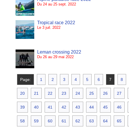
Du 24 au 25 sept. 2022
Tropical race 2022
Le 3 juil. 2022
Leman crossing 2022
Du 26 au 29 mai 2022
Page:
1
2
3
4
5
6
7
8
20
21
22
23
24
25
26
27
39
40
41
42
43
44
45
46
58
59
60
61
62
63
64
65