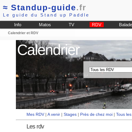
≈
Standup-guide
.fr
Le guide du Stand up Paddle
Info
Matos
TV
RDV
Balad
Calendrier et RDV
Calendrier
Mes RDV
|
A venir
|
Stages
|
Près de chez moi
|
Tous le
Les rdv