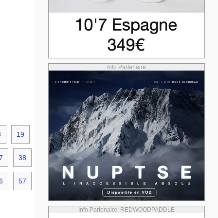
Info Partenaire
8
19
7
38
6
57
Info Partenaire: REDWOODPADDLE