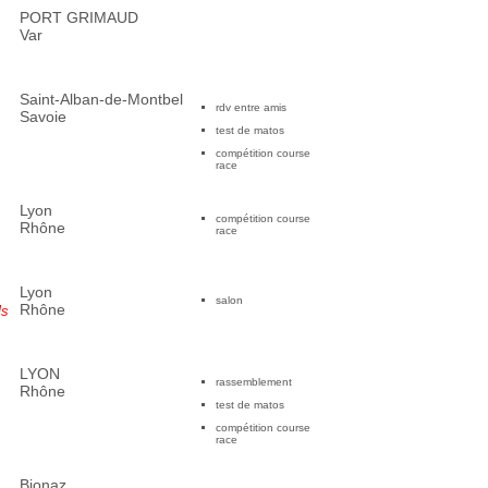
PORT GRIMAUD
Var
Saint-Alban-de-Montbel
rdv entre amis
Savoie
test de matos
compétition course
race
Lyon
compétition course
Rhône
race
Lyon
salon
Rhône
ls
LYON
rassemblement
Rhône
test de matos
compétition course
race
Bionaz