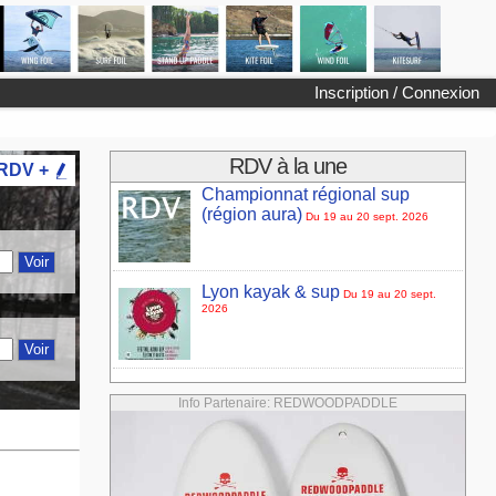
Inscription / Connexion
RDV à la une
 RDV +
Championnat régional sup
(région aura)
Du 19 au 20 sept. 2026
Lyon kayak & sup
Du 19 au 20 sept.
2026
Info Partenaire: REDWOODPADDLE