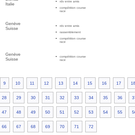
rdv entre amis
Italie
compétition course
race
Genève
rdv entre amis
Suisse
rassemblement
compétition course
race
Genève
compétition course
Suisse
race
9
10
11
12
13
14
15
16
17
1
28
29
30
31
32
33
34
35
36
3
47
48
49
50
51
52
53
54
55
5
66
67
68
69
70
71
72