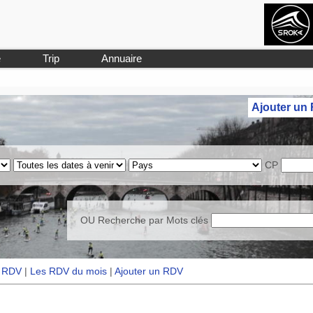
e
Trip
Annuaire
Ajouter un
CP
OU Recherche par
Mots clés
s RDV
|
Les RDV du mois
|
Ajouter un RDV