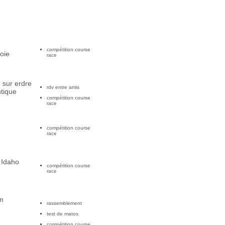
compétition course
oie
race
e sur erdre
rdv entre amis
ntique
compétition course
race
compétition course
race
 Idaho
compétition course
race
m
rassemblement
test de matos
compétition course