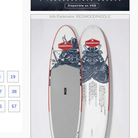
Info Partenaire: REDWOODPADDLE
8
19
7
38
6
57