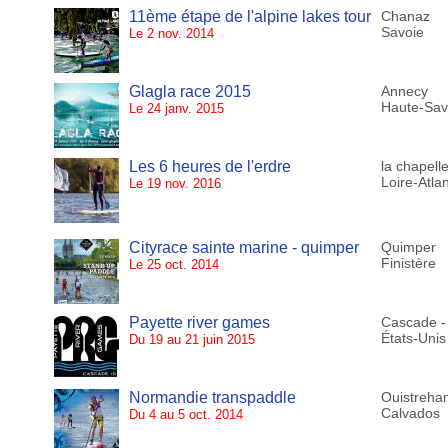
11ème étape de l'alpine lakes tour
Chanaz
Savoie
Le 2 nov. 2014
Glagla race 2015
Annecy
Haute-Sav
Le 24 janv. 2015
Les 6 heures de l'erdre
la chapell
Loire-Atla
Le 19 nov. 2016
Cityrace sainte marine - quimper
Quimper
Finistère
Le 25 oct. 2014
Payette river games
Cascade -
États-Unis
Du 19 au 21 juin 2015
Normandie transpaddle
Ouistreha
Calvados
Du 4 au 5 oct. 2014