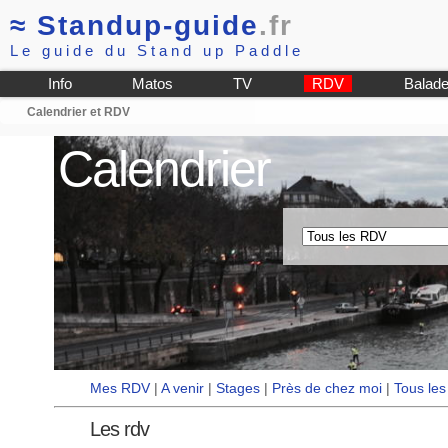
≈
Standup-guide
.fr
Le guide du Stand up Paddle
Info
Matos
TV
RDV
Balad
Calendrier et RDV
Calendrier
Mes RDV
|
A venir
|
Stages
|
Près de chez moi
|
Tous le
Les rdv