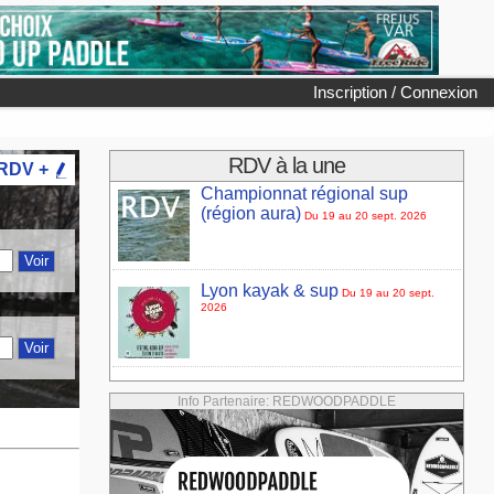
Inscription / Connexion
RDV à la une
 RDV +
Championnat régional sup
(région aura)
Du 19 au 20 sept. 2026
Lyon kayak & sup
Du 19 au 20 sept.
2026
Info Partenaire: REDWOODPADDLE