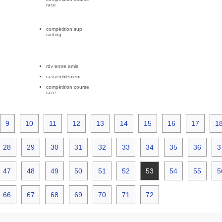
race
compétition sup
surfing
rdv entre amis
rassemblement
compétition course
race
9
10
11
12
13
14
15
16
17
1
28
29
30
31
32
33
34
35
36
3
47
48
49
50
51
52
53
54
55
5
66
67
68
69
70
71
72