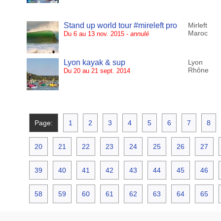
Stand up world tour #mireleft pro
Mirleft
Maroc
Du 6 au 13 nov. 2015 -
annulé
Lyon kayak & sup
Lyon
Rhône
Du 20 au 21 sept. 2014
Page:
1
2
3
4
5
6
7
8
20
21
22
23
24
25
26
27
39
40
41
42
43
44
45
46
58
59
60
61
62
63
64
65