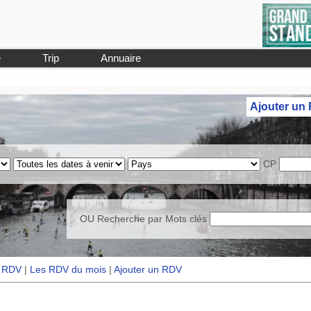
e
Trip
Annuaire
Ajouter un
CP
OU Recherche par
Mots clés
s RDV
|
Les RDV du mois
|
Ajouter un RDV