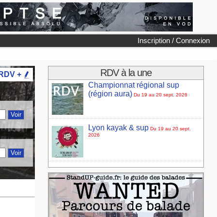
Inscription / Connexion
RDV à la une
 RDV +
Championnat régional sup
(région aura)
Du 19 au 20 sept. 2026
Lyon kayak & sup
Du 19 au 20 sept.
2026