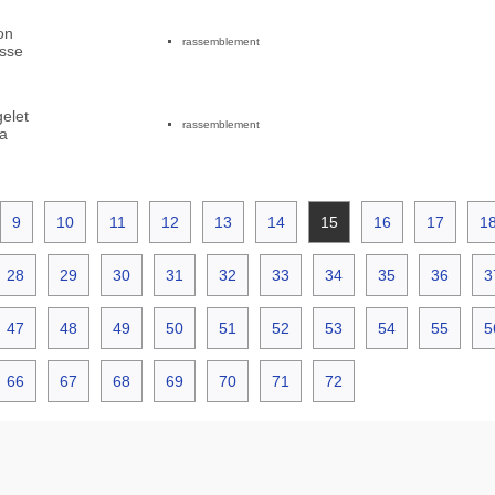
on
rassemblement
sse
elet
rassemblement
a
9
10
11
12
13
14
15
16
17
1
28
29
30
31
32
33
34
35
36
3
47
48
49
50
51
52
53
54
55
5
66
67
68
69
70
71
72