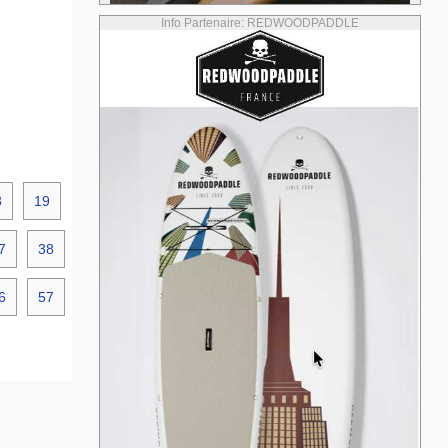
Info Partenaire: REDWOODPADDLE
8
19
7
38
6
57