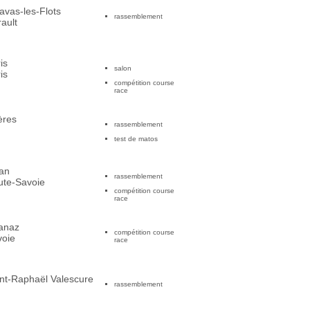
avas-les-Flots
rassemblement
ault
is
salon
is
compétition course
race
ères
rassemblement
test de matos
an
rassemblement
ute-Savoie
compétition course
race
anaz
compétition course
voie
race
nt-Raphaël Valescure
rassemblement