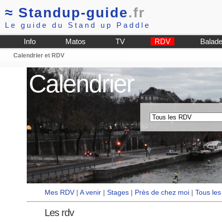
≈
Standup-guide
.fr
Le guide du Stand up Paddle
Info
Matos
TV
RDV
Balad
Calendrier et RDV
Calendrier
Mes RDV
|
A venir
|
Stages
|
Près de chez moi
|
Tous le
Les rdv