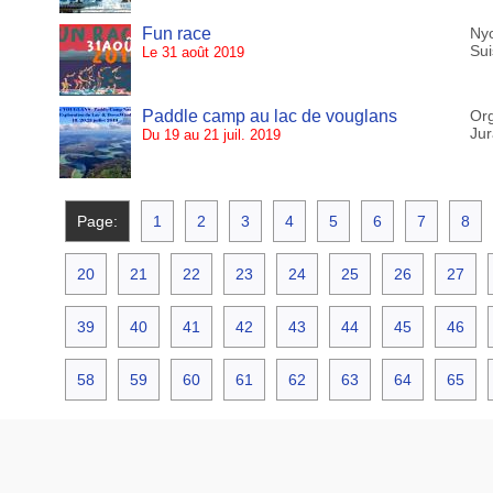
Fun race
Ny
Sui
Le 31 août 2019
Paddle camp au lac de vouglans
Org
Jur
Du 19 au 21 juil. 2019
Page:
1
2
3
4
5
6
7
8
20
21
22
23
24
25
26
27
39
40
41
42
43
44
45
46
58
59
60
61
62
63
64
65