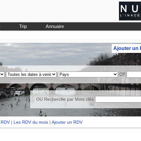
e
Trip
Annuaire
Ajouter un
CP
OU Recherche par
Mots clés
s RDV
|
Les RDV du mois
|
Ajouter un RDV