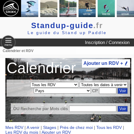
Standup-guide
.fr
Le guide du Stand up Paddle
Inscription / Connexion
menu
Calendrier et RDV
Calendrier
Ajouter un RDV +
CP
OU Recherche par
Mots clés
Mes RDV
|
A venir
|
Stages
|
Près de chez moi
|
Tous les RDV
|
Les RDV du mois
|
Ajouter un RDV