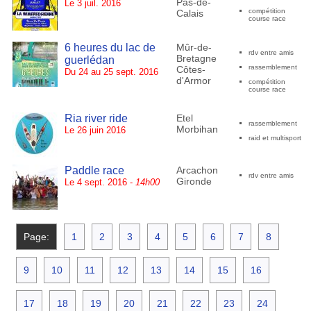
Pas-de-
Le 3 juil. 2016
compétition
Calais
course race
6 heures du lac de
Mûr-de-
rdv entre amis
Bretagne
guerlédan
rassemblement
Côtes-
Du 24 au 25 sept. 2016
d'Armor
compétition
course race
Ria river ride
Etel
rassemblement
Morbihan
Le 26 juin 2016
raid et multisport
Paddle race
Arcachon
rdv entre amis
Gironde
Le 4 sept. 2016 -
14h00
Page:
1
2
3
4
5
6
7
8
9
10
11
12
13
14
15
16
17
18
19
20
21
22
23
24