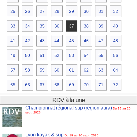
25
26
27
28
29
30
31
32
33
34
35
36
37
38
39
40
41
42
43
44
45
46
47
48
49
50
51
52
53
54
55
56
57
58
59
60
61
62
63
64
65
66
67
68
69
70
71
72
RDV à la une
Championnat régional sup (région aura)
Du 19 au 20
sept. 2026
Lyon kayak & sup
Du 19 au 20 sept. 2026