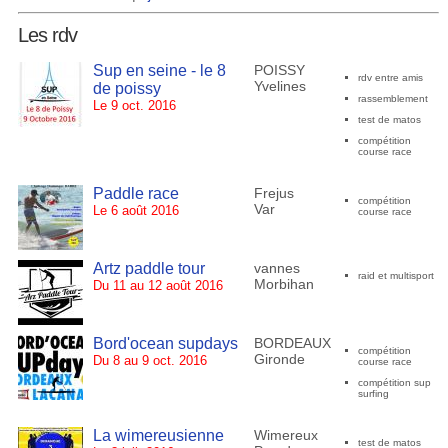
Les rdv
Sup en seine - le 8
POISSY
rdv entre amis
Yvelines
de poissy
rassemblement
Le 9 oct. 2016
test de matos
compétition
course race
Paddle race
Frejus
compétition
Var
Le 6 août 2016
course race
Artz paddle tour
vannes
raid et multisport
Morbihan
Du 11 au 12 août 2016
Bord'ocean supdays
BORDEAUX
compétition
Gironde
Du 8 au 9 oct. 2016
course race
compétition sup
surfing
La wimereusienne
Wimereux
test de matos