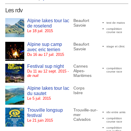
Les rdv
Alpine lakes tour lac
Beaufort
test de matos
Savoie
de roselend
compétition
Le 18 juil. 2015
course race
Alpine sup camp
Beaufort
stage et clinic
Savoie
avec eric terrien
Du 16 au 17 juil. 2015
Festival sup night
Cannes
compétition
Alpes-
Du 11 au 12 sept. 2015 -
course race
Maritimes
de nuit
Alpine lakes tour lac
Corps
Isère
du sautet
Le 5 juil. 2015
Trouville longsup
Trouville-sur-
rdv entre amis
mer
festival
compétition
Calvados
Le 21 juin 2015
course race
compétition
sup surfing