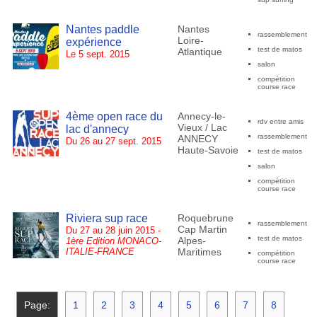
Nantes paddle
Nantes
rassemblement
Loire-
expérience
test de matos
Atlantique
Le 5 sept. 2015
salon
compétition
course race
4ème open race du
Annecy-le-
rdv entre amis
Vieux / Lac
lac d'annecy
rassemblement
ANNECY
Du 26 au 27 sept. 2015
Haute-Savoie
test de matos
salon
compétition
course race
Riviera sup race
Roquebrune
rassemblement
Cap Martin
Du 27 au 28 juin 2015 -
test de matos
Alpes-
1ère Edition MONACO-
ITALIE-FRANCE
Maritimes
compétition
course race
Page:
1
2
3
4
5
6
7
8