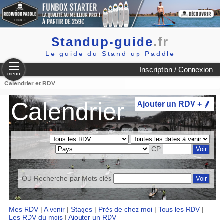
Standup-guide
.fr
Le guide du Stand up Paddle
Inscription / Connexion
menu
Calendrier et RDV
Calendrier
Ajouter un RDV +
CP
OU Recherche par
Mots clés
Mes RDV
|
A venir
|
Stages
|
Près de chez moi
|
Tous les RDV
|
Les RDV du mois
|
Ajouter un RDV