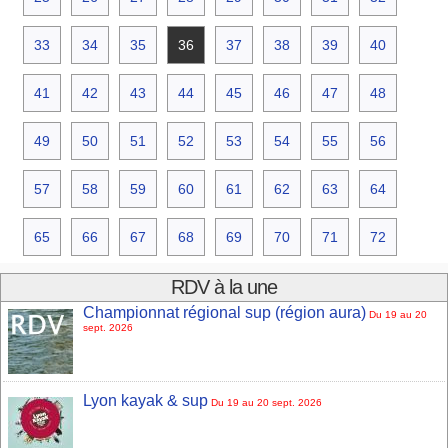
33
34
35
36
37
38
39
40
41
42
43
44
45
46
47
48
49
50
51
52
53
54
55
56
57
58
59
60
61
62
63
64
65
66
67
68
69
70
71
72
RDV à la une
Championnat régional sup (région aura)
Du 19 au 20
sept. 2026
Lyon kayak & sup
Du 19 au 20 sept. 2026