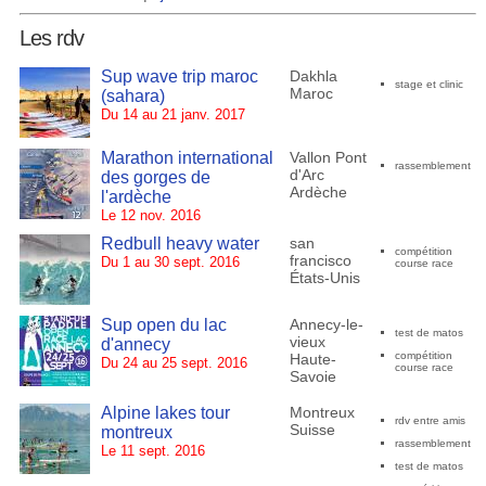
Les rdv
Sup wave trip maroc
Dakhla
stage et clinic
Maroc
(sahara)
Du 14 au 21 janv. 2017
Marathon international
Vallon Pont
rassemblement
d'Arc
des gorges de
Ardèche
l'ardèche
Le 12 nov. 2016
Redbull heavy water
san
compétition
francisco
Du 1 au 30 sept. 2016
course race
États-Unis
Sup open du lac
Annecy-le-
test de matos
vieux
d'annecy
compétition
Haute-
Du 24 au 25 sept. 2016
course race
Savoie
Alpine lakes tour
Montreux
rdv entre amis
Suisse
montreux
rassemblement
Le 11 sept. 2016
test de matos