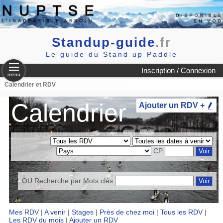
Standup-guide
.fr
Le guide du Stand up Paddle
Inscription / Connexion
menu
Calendrier et RDV
Calendrier
Ajouter un RDV +
CP
OU Recherche par
Mots clés
Mes RDV
|
A venir
|
Stages
|
Près de chez moi
|
Tous les RDV
|
Les RDV du mois
|
Ajouter un RDV