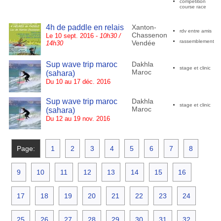
compétition
course race
4h de paddle en relais
Xanton-
rdv entre amis
Chassenon
Le 10 sept. 2016 -
10h30 /
rassemblement
Vendée
14h30
Sup wave trip maroc
Dakhla
stage et clinic
Maroc
(sahara)
Du 10 au 17 déc. 2016
Sup wave trip maroc
Dakhla
stage et clinic
Maroc
(sahara)
Du 12 au 19 nov. 2016
Page:
1
2
3
4
5
6
7
8
9
10
11
12
13
14
15
16
17
18
19
20
21
22
23
24
25
26
27
28
29
30
31
32