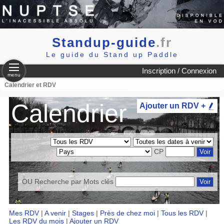
Standup-guide
.fr
Le guide du Stand up Paddle
Inscription / Connexion
menu
Calendrier et RDV
Calendrier
Ajouter un RDV +
CP
OU Recherche par
Mots clés
Mes RDV
|
A venir
|
Stages
|
Près de chez moi
|
Tous les RDV
|
Les RDV du mois
|
Ajouter un RDV