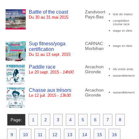
Battle of the coast
Zandvoort
test de matos
Pays-Bas
Du 30 au 31 mai 2015
compétition
course race
stage et clinic
Sup fitness/yoga
CARNAC
stage et clinic
Morbihan
certification
Du 11 au 13 sept. 2015
Paddle race
Arcachon
rdv entre amis
Gironde
Le 20 sept. 2015 -
14h00
rassemblement
Chasse aux trésors
Arcachon
rassemblement
Gironde
Le 12 juil. 2015 -
13h30
Page:
1
2
3
4
5
6
7
8
9
10
11
12
13
14
15
16