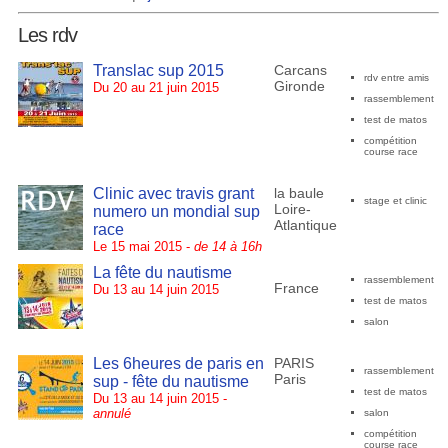
Les rdv
Translac sup 2015
Carcans
rdv entre amis
Gironde
Du 20 au 21 juin 2015
rassemblement
test de matos
compétition
course race
Clinic avec travis grant
la baule
stage et clinic
Loire-
numero un mondial sup
Atlantique
race
Le 15 mai 2015 -
de 14 à 16h
La fête du nautisme
rassemblement
France
Du 13 au 14 juin 2015
test de matos
salon
Les 6heures de paris en
PARIS
rassemblement
Paris
sup - fête du nautisme
test de matos
Du 13 au 14 juin 2015 -
annulé
salon
compétition
course race