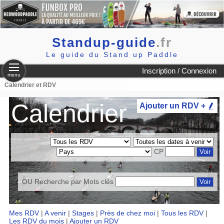
Standup-guide
.fr
Le guide du Stand up Paddle
Inscription / Connexion
menu
Calendrier et RDV
Calendrier
Ajouter un RDV +
CP
OU Recherche par
Mots clés
Mes RDV
|
A venir
|
Stages
|
Près de chez moi
|
Tous les RDV
|
Les RDV du mois
|
Ajouter un RDV