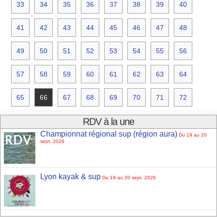
33
34
35
36
37
38
39
40
41
42
43
44
45
46
47
48
49
50
51
52
53
54
55
56
57
58
59
60
61
62
63
64
65
66
67
68
69
70
71
72
RDV à la une
Championnat régional sup (région aura)
Du 19 au 20
sept. 2026
Lyon kayak & sup
Du 19 au 20 sept. 2026