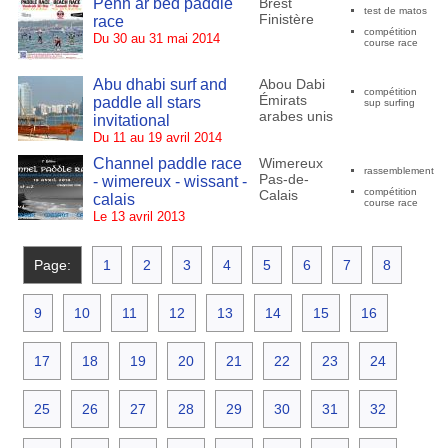
Penn ar bed paddle
Brest
test de matos
Finistère
race
compétition
Du 30 au 31 mai 2014
course race
Abu dhabi surf and
Abou Dabi
compétition
Émirats
paddle all stars
sup surfing
arabes unis
invitational
Du 11 au 19 avril 2014
Channel paddle race
Wimereux
rassemblement
Pas-de-
- wimereux - wissant -
compétition
Calais
calais
course race
Le 13 avril 2013
Page:
1
2
3
4
5
6
7
8
9
10
11
12
13
14
15
16
17
18
19
20
21
22
23
24
25
26
27
28
29
30
31
32