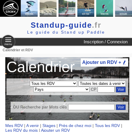
Standup-guide
.fr
Le guide du Stand up Paddle
Inscription / Connexion
menu
Calendrier et RDV
Calendrier
Ajouter un RDV +
CP
OU Recherche par
Mots clés
Mes RDV
|
A venir
|
Stages
|
Près de chez moi
|
Tous les RDV
|
Les RDV du mois
|
Ajouter un RDV