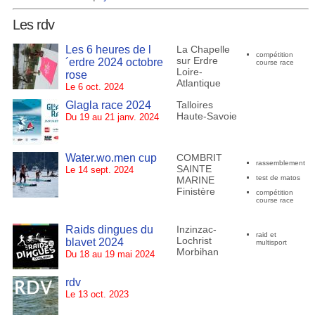
Les rdv
Les 6 heures de l
La Chapelle
compétition
sur Erdre
´erdre 2024 octobre
course race
Loire-
rose
Atlantique
Le 6 oct. 2024
Glagla race 2024
Talloires
Haute-Savoie
Du 19 au 21 janv. 2024
Water.wo.men cup
COMBRIT
rassemblement
SAINTE
Le 14 sept. 2024
test de matos
MARINE
Finistère
compétition
course race
Raids dingues du
Inzinzac-
raid et
Lochrist
blavet 2024
multisport
Morbihan
Du 18 au 19 mai 2024
rdv
Le 13 oct. 2023