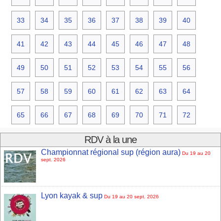
33
34
35
36
37
38
39
40
41
42
43
44
45
46
47
48
49
50
51
52
53
54
55
56
57
58
59
60
61
62
63
64
65
66
67
68
69
70
71
72
RDV à la une
Championnat régional sup (région aura)
Du 19 au 20
sept. 2026
Lyon kayak & sup
Du 19 au 20 sept. 2026