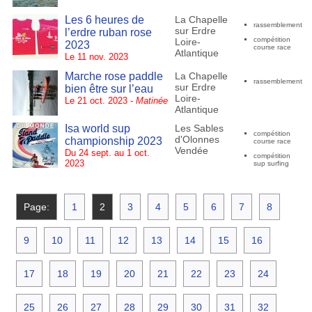
Les 6 heures de
La Chapelle
rassemblement
sur Erdre
l’erdre ruban rose
compétition
Loire-
2023
course race
Atlantique
Le 11 nov. 2023
Marche rose paddle
La Chapelle
rassemblement
sur Erdre
bien être sur l’eau
Loire-
Le 21 oct. 2023 -
Matinée
Atlantique
Isa world sup
Les Sables
compétition
d'Olonnes
championship 2023
course race
Vendée
Du 24 sept. au 1 oct.
compétition
2023
sup surfing
Page:
1
2
3
4
5
6
7
8
9
10
11
12
13
14
15
16
17
18
19
20
21
22
23
24
25
26
27
28
29
30
31
32