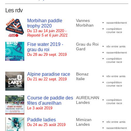
Les rdv
Morbihan paddle
Vannes
rassemblement
Morbihan
trophy 2020
compétition
Du 13 au 14 juin 2020 -
course race
Reporté 5 et 6 juin 2021
Fise water 2019 -
Grau du Roi
rdv entre amis
Gard
grau du roi
rassemblement
Du 28 au 29 sept. 2019
compétition
course race
Alpine paradise race
Bionaz
rdv entre amis
Italie
Du 21 au 22 sept. 2019
compétition
course race
Course de paddle des
AUREILHAN
compétition
Landes
fêtes d'aureilhan
course race
Le 3 août 2019
Paddle ladies
Mimizan
rdv entre amis
Landes
Du 24 au 25 août 2019
rassemblement