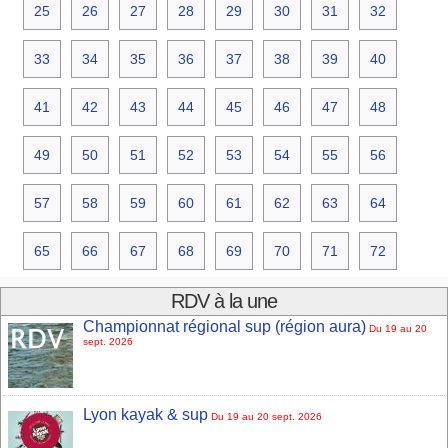
25
26
27
28
29
30
31
32
33
34
35
36
37
38
39
40
41
42
43
44
45
46
47
48
49
50
51
52
53
54
55
56
57
58
59
60
61
62
63
64
65
66
67
68
69
70
71
72
RDV à la une
Championnat régional sup (région aura)
Du 19 au 20
sept. 2026
Lyon kayak & sup
Du 19 au 20 sept. 2026