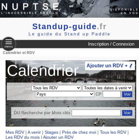
Standup-guide
.fr
Le guide du Stand up Paddle
Inscription / Connexion
menu
Calendrier et RDV
Calendrier
Ajouter un RDV +
CP
OU Recherche par
Mots clés
Mes RDV
|
A venir
|
Stages
|
Près de chez moi
|
Tous les RDV
|
Les RDV du mois
|
Ajouter un RDV