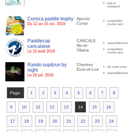
raid et
multisport
Corsica paddle trophy
Ajaccio
compétition
Corse
Du 12 au 15 oct. 2019
course race
Paddlecup
CANCALE
rassemblement
Ille-et-
cancalaise
compétition
Vilaine
Le 10 août 2019
course race
Rando sup&run by
Chartres
rdv entre amis
Eure-et-Loir
night
rassemblement
Le 20 juil. 2019
Page:
1
2
3
4
5
6
7
8
9
10
11
12
13
14
15
16
17
18
19
20
21
22
23
24