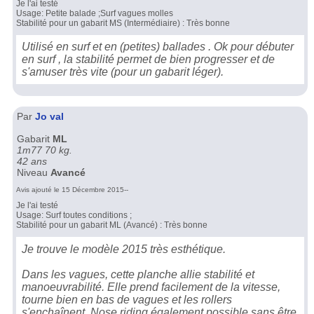
Je l'ai testé
Usage: Petite balade ;Surf vagues molles
Stabilité pour un gabarit MS (Intermédiaire) : Très bonne
Utilisé en surf et en (petites) ballades . Ok pour débuter
en surf , la stabilité permet de bien progresser et de
s'amuser très vite (pour un gabarit léger).
Par
Jo val
Gabarit
ML
1m77 70 kg.
42 ans
Niveau
Avancé
Avis ajouté le 15 Décembre 2015--
Je l'ai testé
Usage: Surf toutes conditions ;
Stabilité pour un gabarit ML (Avancé) : Très bonne
Je trouve le modèle 2015 très esthétique.
Dans les vagues, cette planche allie stabilité et
manoeuvrabilité. Elle prend facilement de la vitesse,
tourne bien en bas de vagues et les rollers
s'enchaînent. Nose riding également possible sans être