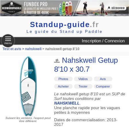
Standup-guide
.fr
Le guide du Stand up Paddle
Inscription / Connexion
menu
Test et avis >
nahskwell
> nahskwell getup 8'10
Nahskwell Getup
8'10 x 30.7
Photos
Vidéos
Avis
Acheter
Tester
Comparer
Le nahskwell getup 8'10 est un SUP de
Surf toutes conditions par
NAHSKWELL
.
Une planche rapide pour les vagues
petites à moyennes
Suivant les versions, l'aspect peut
Dates de commercialisation: 2013-
être différent.
2017