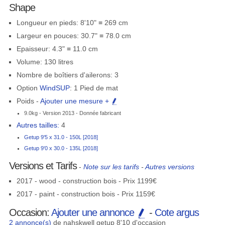
Shape
Longueur en pieds: 8'10" ≡ 269 cm
Largeur en pouces: 30.7" ≡ 78.0 cm
Epaisseur: 4.3" ≡ 11.0 cm
Volume: 130 litres
Nombre de boîtiers d'ailerons: 3
Option
WindSUP
: 1 Pied de mat
Poids -
Ajouter une mesure +
9.0kg - Version 2013 - Donnée fabricant
Autres tailles:
4
Getup 9'5 x 31.0 - 150L [2018]
Getup 9'0 x 30.0 - 135L [2018]
Versions et Tarifs
-
Note sur les tarifs
-
Autres versions
2017 - wood - construction bois - Prix 1199€
2017 - paint - construction bois - Prix 1159€
Occasion:
Ajouter une annonce
-
Cote argus
2 annonce(s)
de nahskwell getup 8'10 d'occasion