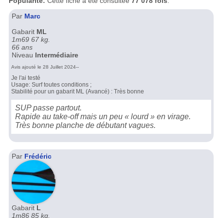
Popularité:
Cette fiche a été consultée
77 078 fois
.
Par
Marc
Gabarit
ML
1m69 67 kg.
66 ans
Niveau
Intermédiaire
Avis ajouté le 28 Juillet 2024--
Je l'ai testé
Usage: Surf toutes conditions ;
Stabilité pour un gabarit ML (Avancé) : Très bonne
SUP passe partout.
Rapide au take-off mais un peu « lourd » en virage.
Très bonne planche de débutant vagues.
Par
Frédéric
Gabarit
L
1m86 85 kg.