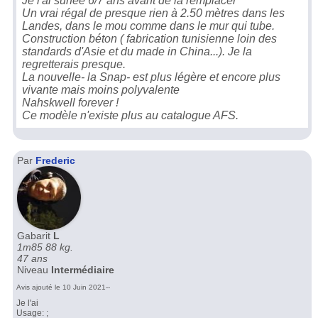
Je l'ai surfée 6/7 ans avant de la remplacer
Un vrai régal de presque rien à 2.50 mètres dans les
Landes, dans le mou comme dans le mur qui tube.
Construction béton ( fabrication tunisienne loin des
standards d'Asie et du made in China...). Je la
regretterais presque.
La nouvelle- la Snap- est plus légère et encore plus
vivante mais moins polyvalente
Nahskwell forever !
Ce modèle n'existe plus au catalogue AFS.
Par
Frederic
Gabarit
L
1m85 88 kg.
47 ans
Niveau
Intermédiaire
Avis ajouté le 10 Juin 2021--
Je l'ai
Usage: ;