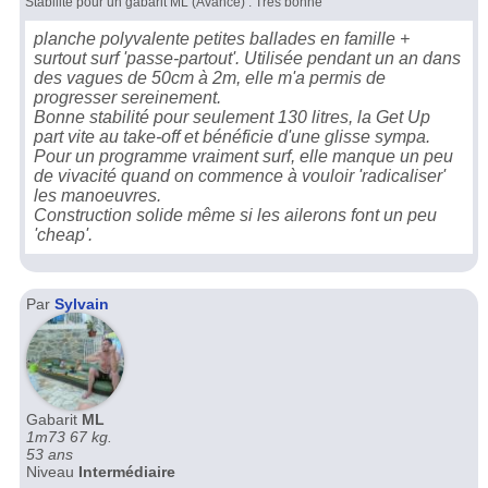
Stabilité pour un gabarit ML (Avancé) : Très bonne
planche polyvalente petites ballades en famille +
surtout surf 'passe-partout'. Utilisée pendant un an dans
des vagues de 50cm à 2m, elle m'a permis de
progresser sereinement.
Bonne stabilité pour seulement 130 litres, la Get Up
part vite au take-off et bénéficie d'une glisse sympa.
Pour un programme vraiment surf, elle manque un peu
de vivacité quand on commence à vouloir 'radicaliser'
les manoeuvres.
Construction solide même si les ailerons font un peu
'cheap'.
Par
Sylvain
Gabarit
ML
1m73 67 kg.
53 ans
Niveau
Intermédiaire