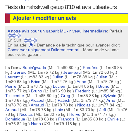
Tests du nahskwell getup 8'10 et avis utilisateurs
Ajouter / modifier un avis
A notre avis pour un gabarit ML - niveau intermédiaire
:
Parfait
En Surf:
En balade:
- Demande de la technique pour avancer droit
Conserver uniquement l'aileron central
- Manque de volume
pour votre gabarit
Ils l'ont:
Supin'gwada
(ML: 1m80 80 kg.)
Frédéric
(L: 1m86 85
kg.)
Gérard
(ML: 1m76 72 kg.)
Jean-paul
(MS: 1m72 63 kg.)
Laurent
(L: 1m83 83 kg.)
Julien
(L: 1m78 88 kg.)
Julien
(ML:
1m80 68 kg.)
Brice
(ML: 1m72 76 kg.)
Anne
(ML: 1m75 76 kg.)
Pierre
(ML: 1m78 72 kg.)
Lucien
(L: 1m84 86 kg.)
Bruno
(ML:
1m76 77 kg.)
Bruno
(L: 1m76 90 kg.)
Frederic
(L: 1m85 88 kg.)
Tiki center
(ML: 1m85 80 kg.)
Greg
(L: 1m85 88 kg.)
Sylvain
(ML:
1m73 67 kg.)
Alcapol
(ML: )
Patrick
(ML: 1m79 77 kg.)
Arno
(ML:
1m78 76 kg.)
Arnaud
(L: 1m78 78 kg.)
Nicolas
(L: 1m77 84 kg.)
Arnaud
(ML: 1m78 78 kg.)
Loic
(ML: 1m83 70 kg.)
Jeff
(ML: 1m76
78 kg.)
Nicolas
(ML: 1m80 75 kg.)
Hervé
(ML: 1m74 77 kg.)
Dominique
(L: 1m78 83 kg.)
François
(L: 1m85 80 kg.)
Cyrille
(L:
1m76 82 kg.)
Nuno
(XXL: 1m79 118 kg.)