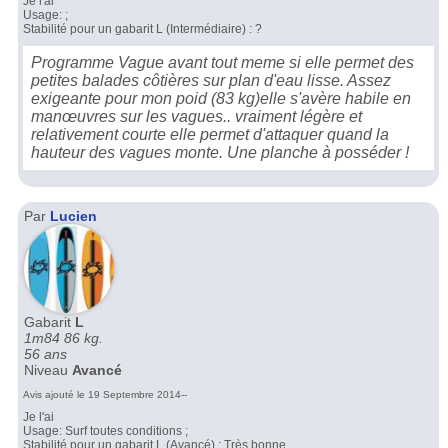
Je l'ai
Usage: ;
Stabilité pour un gabarit L (Intermédiaire) : ?
Programme Vague avant tout meme si elle permet des
petites balades côtières sur plan d'eau lisse. Assez
exigeante pour mon poid (83 kg)elle s'avère habile en
manœuvres sur les vagues.. vraiment légère et
relativement courte elle permet d'attaquer quand la
hauteur des vagues monte. Une planche à posséder !
Par
Lucien
Gabarit
L
1m84 86 kg.
56 ans
Niveau
Avancé
Avis ajouté le 19 Septembre 2014--
Je l'ai
Usage: Surf toutes conditions ;
Stabilité pour un gabarit L (Avancé) : Très bonne