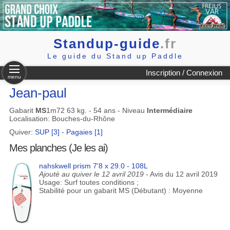
Standup-guide
.fr
Le guide du Stand up Paddle
Inscription / Connexion
menu
Jean-paul
Gabarit
MS
1m72 63 kg. - 54 ans - Niveau
Intermédiaire
Localisation: Bouches-du-Rhône
Quiver:
SUP [3]
-
Pagaies [1]
Mes planches (Je les ai)
nahskwell prism 7'8 x 29.0 - 108L
Ajouté au quiver le 12 avril 2019
- Avis du 12 avril 2019
Usage: Surf toutes conditions ;
Stabilité pour un gabarit MS (Débutant) : Moyenne