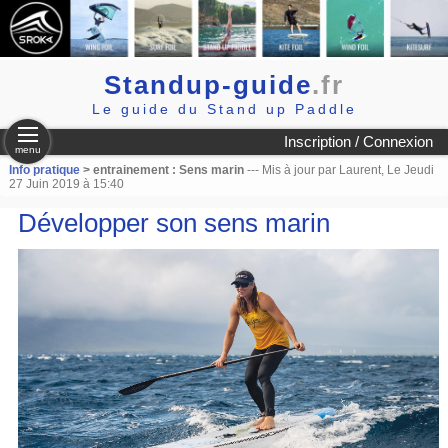
Standup-guide
.fr
Le guide du Stand up Paddle
Inscription / Connexion
menu
Info pratique
> entrainement : Sens marin
--- Mis à jour par Laurent, Le Jeudi
27 Juin 2019 à 15:40
Développer son sens marin