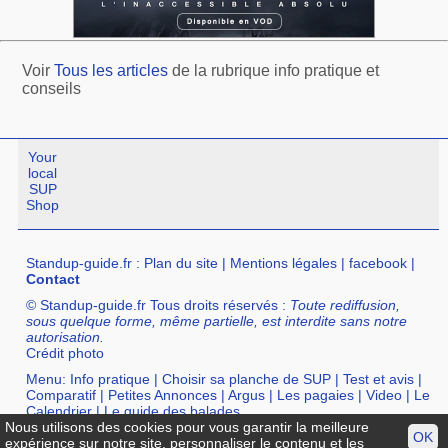
Voir
Tous les articles
de la rubrique info pratique et
conseils
Your
local
SUP
Shop
Standup-guide.fr
:
Plan du site
|
Mentions légales
|
facebook
|
Contact
© Standup-guide.fr Tous droits réservés :
Toute rediffusion,
sous quelque forme, même partielle, est interdite sans notre
autorisation.
Crédit photo
Menu:
Info pratique
|
Choisir sa planche de SUP
|
Test et avis
|
Comparatif
|
Petites Annonces
|
Argus
|
Les pagaies
|
Video
|
Le
Calendrier
|
Le guide des balades
Nous utilisons des cookies pour vous garantir la meilleure
Annuaire :
SurfShop et Magasins pour acheter un SUP
|
Points
OK
expérience sur notre site, personnaliser le contenu et les