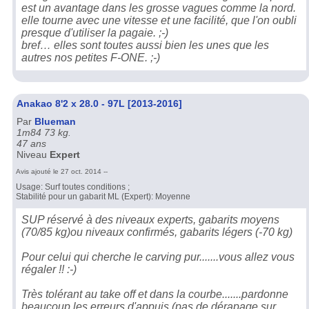
est un avantage dans les grosse vagues comme la nord.
elle tourne avec une vitesse et une facilité, que l'on oubli
presque d'utiliser la pagaie. ;-)
bref… elles sont toutes aussi bien les unes que les
autres nos petites F-ONE. ;-)
Anakao 8'2 x 28.0 - 97L [2013-2016]
Par
Blueman
1m84 73 kg.
47 ans
Niveau
Expert
Avis ajouté le 27 oct. 2014 --
Usage: Surf toutes conditions ;
Stabilité pour un gabarit ML (Expert): Moyenne
SUP réservé à des niveaux experts, gabarits moyens
(70/85 kg)ou niveaux confirmés, gabarits légers (-70 kg)
Pour celui qui cherche le carving pur.......vous allez vous
régaler !! :-)
Très tolérant au take off et dans la courbe.......pardonne
beaucoup les erreurs d'appuis (pas de dérapage sur