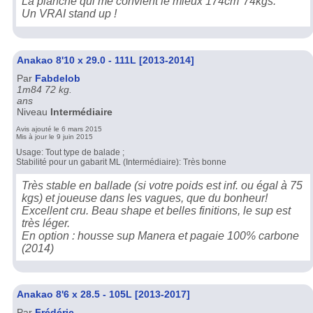
La planche qui me convient le mieux 174cm*74kgs.
Un VRAI stand up !
Anakao 8'10 x 29.0 - 111L [2013-2014]
Par
Fabdelob
1m84 72 kg.
ans
Niveau
Intermédiaire
Avis ajouté le 6 mars 2015
Mis à jour le 9 juin 2015
Usage: Tout type de balade ;
Stabilité pour un gabarit ML (Intermédiaire): Très bonne
Très stable en ballade (si votre poids est inf. ou égal à 75
kgs) et joueuse dans les vagues, que du bonheur!
Excellent cru. Beau shape et belles finitions, le sup est
très léger.
En option : housse sup Manera et pagaie 100% carbone
(2014)
Anakao 8'6 x 28.5 - 105L [2013-2017]
Par
Frédéric