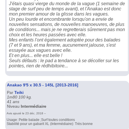
J'étais quasi vierge du monde de la vague (1 semaine de
stage de surf peu de temps avant), et l'Anakao est donc
mon premier amour de la glisse dans les vagues.
Un peu lourde et encombrante lorsqu'on a envie de
nouvelles sensations, de nouvelles manoeuvres, de plus
de conditions... mais je ne regretterais sûrement pas mon
choix et les heures passées avec elle.
Mes enfants l'ont également adoptée pour des balades
(7 et 9 ans), et ma femme, aucunement jalouse, s'est
essayée aux vagues avec elle.
Et en plus... elle est belle !
Seuls défauts : le pad a tendance à se décoller sur les
pointes, rien de rédhibitoire...
Anakao 9'5 x 30.5 - 145L [2013-2016]
Par
Teiki
1m80 100 kg.
41 ans
Niveau
Intermédiaire
Avis ajouté le 23 déc. 2018 --
Usage: Petite balade ;Surf toutes conditions
Stabilité pour un gabarit XL (Intermédiaire): Très bonne