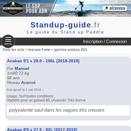
Standup-guide
.fr
Le guide du Stand up Paddle
Inscription / Connexion
menu
Tous les avis > marque
f-one
> gamme anakao (92)
Anakao 9'1 x 28.0 - 106L [2018-2019]
Par
Manuel
1m80 72 kg.
56 ans
Niveau
Avancé
Avis ajouté le 1 mai 2019 --
Usage: Surf toutes conditions ;
Stabilité pour un gabarit ML (Avancé): Très bonne
polyvalente sauf dans les vagues très creuses
Anakao 8'0 x 27.5 - 92L [2017-2019]