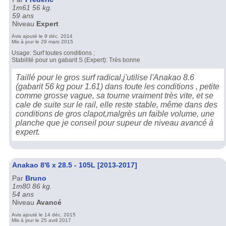
1m61 56 kg.
59 ans
Niveau
Expert
Avis ajouté le 9 déc. 2014
Mis à jour le 29 mars 2015
Usage: Surf toutes conditions ;
Stabilité pour un gabarit S (Expert): Très bonne
Taillé pour le gros surf radical,j'utilise l'Anakao 8.6
(gabarit 56 kg pour 1.61) dans toute les conditions , petite
comme grosse vague, sa tourne vraiment très vite, et se
cale de suite sur le rail, elle reste stable, même dans des
conditions de gros clapot,malgrès un faible volume, une
planche que je conseil pour supeur de niveau avancé à
expert.
Anakao 8'6 x 28.5 - 105L [2013-2017]
Par
Bruno
1m80 86 kg.
54 ans
Niveau
Avancé
Avis ajouté le 14 déc. 2015
Mis à jour le 25 avril 2017