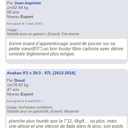
Par
Jean-baptiste
1m92 84 kg.
58 ans
Niveau
Expert
Avis ajouté le 7 mars 2020 --
Usage: ;
Stabilité pour un gabarit L (Expert): Très bonne
bonne board d’apprentissage avant de passer sur sa
petite sœur(8'0'').un bon truster fibre carbone avec dérive
centrale légèrement plus longue.
Anakao 8'2 x 28.0 - 97L [2013-2016]
Par
Doud
1m78 82 kg.
47 ans
Niveau
Expert
Avis ajouté le 9 avril 2014 --
Usage: Surf toutes conditions ;
Stabilité pour un gabarit ML (Expert): Moyenne
planche plus lourde que la 7'11, 6kg8… ou plus. mais
une glisse et une vitesse de fada dans le gros. son poids