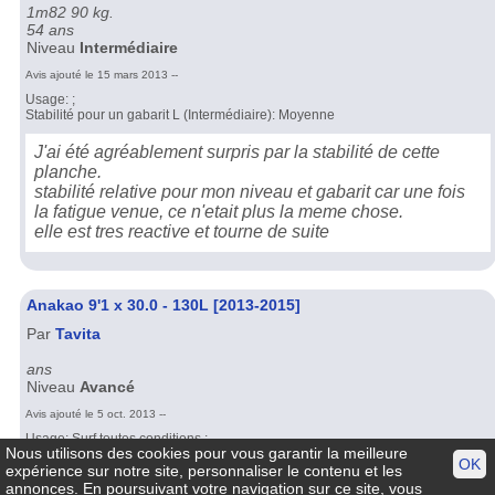
1m82 90 kg.
54 ans
Niveau
Intermédiaire
Avis ajouté le 15 mars 2013 --
Usage: ;
Stabilité pour un gabarit L (Intermédiaire): Moyenne
J'ai été agréablement surpris par la stabilité de cette
planche.
stabilité relative pour mon niveau et gabarit car une fois
la fatigue venue, ce n'etait plus la meme chose.
elle est tres reactive et tourne de suite
Anakao 9'1 x 30.0 - 130L [2013-2015]
Par
Tavita
ans
Niveau
Avancé
Avis ajouté le 5 oct. 2013 --
Usage: Surf toutes conditions ;
Nous utilisons des cookies pour vous garantir la meilleure
Stabilité pour un gabarit ML (Avancé): Très bonne
OK
expérience sur notre site, personnaliser le contenu et les
annonces. En poursuivant votre navigation sur ce site, vous
Très réactive au take off.Planche rapide dans la vague.