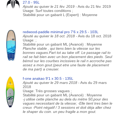
27.0 - 95L
Ajouté au quiver le 21 fév. 2019
- Avis du 21 fév. 2019
Usage: Surf toutes conditions ;
Stabilité pour un gabarit L (Expert) : Moyenne
redwood-paddle minimal pro 7'6 x 29.5 - 103L
Ajouté au quiver le 18 oct. 2018
- Avis du 18 oct. 2018
Usage: ;
Stabilité pour un gabarit ML (Avancé) : Moyenne
Planche stable , qui tiens bien la vitesse sur les
bonnes vagues.Part tot au take off. Le passage rail to
rail se fait bien avec un bon placement des pieds. Seul
bémol sur les courbes incissives le rail n accroche pas
assez a mon gout.(peut etre une faute de placement
de ma part) a creuser.
f-one anakao 9'1 x 30.5 - 135L
Ajouté au quiver le 29 mars 2018
- Avis du 29 mars
2018
Usage: Très grosses vagues ;
Stabilité pour un gabarit ML (Avancé) : Moyenne
-j utilise cette planche au dela du mètre 50,pour des
vagues necessitant de la vitesse; -Elle tient tres bien le
creux -Point négatif / 3 sessions et doit déja aller chez
le shaper du coin. un peu fragile a mon gout.