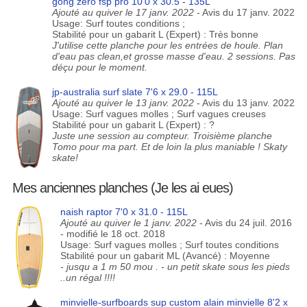
gong zero fsp pro 10'0 x 30.5 - 135L
Ajouté au quiver le 17 janv. 2022
- Avis du 17 janv. 2022
Usage: Surf toutes conditions ;
Stabilité pour un gabarit L (Expert) : Très bonne
J'utilise cette planche pour les entrées de houle. Plan
d'eau pas clean,et grosse masse d'eau. 2 sessions. Pas
déçu pour le moment.
jp-australia surf slate 7'6 x 29.0 - 115L
Ajouté au quiver le 13 janv. 2022
- Avis du 13 janv. 2022
Usage: Surf vagues molles ; Surf vagues creuses
Stabilité pour un gabarit L (Expert) : ?
Juste une session au compteur. Troisième planche
Tomo pour ma part. Et de loin la plus maniable ! Skaty
skate!
Mes anciennes planches (Je les ai eues)
naish raptor 7'0 x 31.0 - 115L
Ajouté au quiver le 1 janv. 2022
- Avis du 24 juil. 2016
- modifié le 18 oct. 2018
Usage: Surf vagues molles ; Surf toutes conditions
Stabilité pour un gabarit ML (Avancé) : Moyenne
- jusqu a 1 m 50 mou . - un petit skate sous les pieds
..un régal !!!!
minvielle-surfboards sup custom alain minvielle 8'2 x