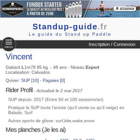
Standup-guide
.fr
Le guide du Stand up Paddle
Inscription / Connexion
menu
Vincent
Gabarit
L
1m78 85 kg. - 48 ans - Niveau
Expert
Localisation: Calvados
Quiver:
SUP [10]
-
Pagaies [0]
Rider Profil
-
Actualisé le 2 mai 2017
SUP depuis: 2017 (Entre 50 et 100 sessions/an)
Pratique le SUP toute l'année (qu'il vente ou qu'il neige) en
Balade, Surf
Autres sports de glisse: surf,kite,wake,snow
Mes planches (Je les ai)