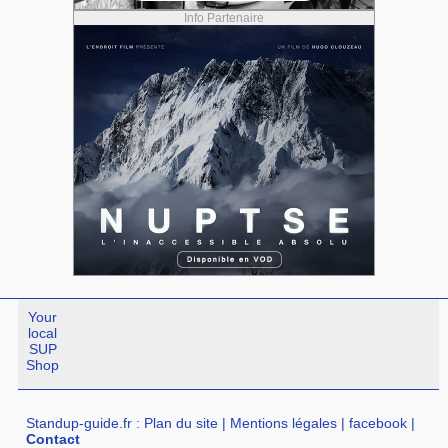
Info Partenaire
Your
local
SUP
Shop
Standup-guide.fr
:
Plan du site
|
Mentions légales
|
facebook
|
Contact