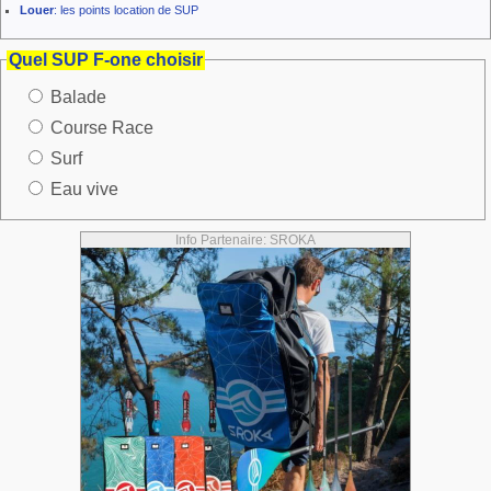
Louer
: les points location de SUP
Quel SUP F-one choisir
Balade
Course Race
Surf
Eau vive
Info Partenaire: SROKA