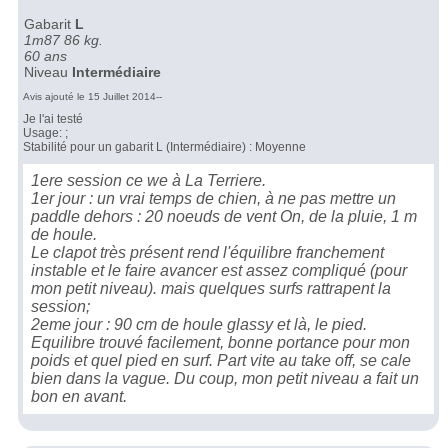
Gabarit
L
1m87 86 kg.
60 ans
Niveau
Intermédiaire
Avis ajouté le 15 Juillet 2014--
Je l'ai testé
Usage: ;
Stabilité pour un gabarit L (Intermédiaire) : Moyenne
1ere session ce we à La Terriere.
1er jour : un vrai temps de chien, à ne pas mettre un
paddle dehors : 20 noeuds de vent On, de la pluie, 1 m
de houle.
Le clapot très présent rend l'équilibre franchement
instable et le faire avancer est assez compliqué (pour
mon petit niveau). mais quelques surfs rattrapent la
session;
2eme jour : 90 cm de houle glassy et là, le pied.
Equilibre trouvé facilement, bonne portance pour mon
poids et quel pied en surf. Part vite au take off, se cale
bien dans la vague. Du coup, mon petit niveau a fait un
bon en avant.