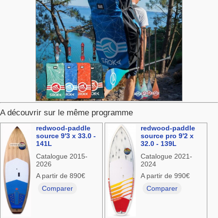
A découvrir sur le même programme
redwood-paddle
redwood-paddle
source 9'3 x 33.0 -
source pro 9'2 x
141L
32.0 - 139L
Catalogue 2015-
Catalogue 2021-
2026
2024
A partir de 890€
A partir de 990€
Comparer
Comparer