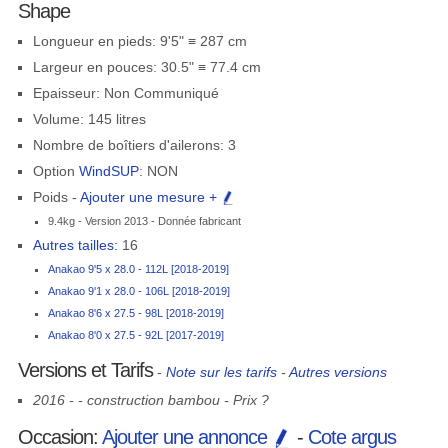
Shape
Longueur en pieds: 9'5" ≡ 287 cm
Largeur en pouces: 30.5" ≡ 77.4 cm
Epaisseur: Non Communiqué
Volume: 145 litres
Nombre de boîtiers d'ailerons: 3
Option
WindSUP
: NON
Poids -
Ajouter une mesure +
9.4kg - Version 2013 - Donnée fabricant
Autres tailles:
16
Anakao 9'5 x 28.0 - 112L [2018-2019]
Anakao 9'1 x 28.0 - 106L [2018-2019]
Anakao 8'6 x 27.5 - 98L [2018-2019]
Anakao 8'0 x 27.5 - 92L [2017-2019]
Versions et Tarifs
-
Note sur les tarifs
-
Autres versions
2016 - - construction bambou - Prix ?
Occasion:
Ajouter une annonce
-
Cote argus