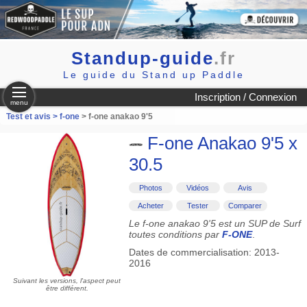
Standup-guide
.fr
Le guide du Stand up Paddle
Inscription / Connexion
menu
Test et avis >
f-one
> f-one anakao 9'5
F-one Anakao 9'5 x
30.5
Photos
Vidéos
Avis
Acheter
Tester
Comparer
Le f-one anakao 9'5 est un SUP de Surf
toutes conditions par
F-ONE
.
Dates de commercialisation: 2013-
2016
Suivant les versions, l'aspect peut
être différent.