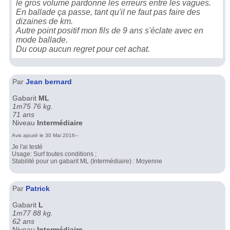
le gros volume pardonne les erreurs entre les vagues.
En ballade ça passe, tant qu'il ne faut pas faire des
dizaines de km.
Autre point positif mon fils de 9 ans s'éclate avec en
mode ballade.
Du coup aucun regret pour cet achat.
Par
Jean bernard
Gabarit
ML
1m75 76 kg.
71 ans
Niveau
Intermédiaire
Avis ajouté le 30 Mai 2016--
Je l'ai testé
Usage: Surf toutes conditions ;
Stabilité pour un gabarit ML (Intermédiaire) : Moyenne
Par
Patrick
Gabarit
L
1m77 88 kg.
62 ans
Niveau
Intermédiaire