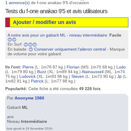
1 annonce(s)
de f-one anakao 9'5 d'occasion
Tests du f-one anakao 9'5 et avis utilisateurs
Ajouter / modifier un avis
A notre avis pour un gabarit ML - niveau intermédiaire
:
Facile
En Surf:
En balade:
Conserver uniquement l'aileron central
- Manque
de volume pour votre gabarit
Ils l'ont:
Pierre
(L: 1m78 87 kg.)
Florian
(MS: 1m70 68 kg.)
Ludo
(L: 1m79 80 kg.)
Buzz
(XL: 1m89 94 kg.)
Alainausseil
(ML: 1m74
75 kg.)
Ludovick
(XL: 1m93 96 kg.)
Steven
(L: 1m73 90 kg.)
Jp
(L:
1m82 81 kg.)
Patrick
(L: 1m77 88 kg.)
Popularité:
Cette fiche a été consultée
49 228 fois
.
Par
Anonyme 1560
Gabarit
ML
ans
Niveau
Intermédiaire
Avis ajouté le 26 Novembre 2019--