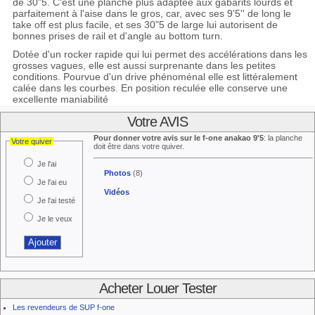
de 30"5. C'est une planche plus adaptée aux gabarits lourds et
parfaitement à l'aise dans le gros, car, avec ses 9'5'' de long le
take off est plus facile, et ses 30"5 de large lui autorisent de
bonnes prises de rail et d'angle au bottom turn.
Dotée d'un rocker rapide qui lui permet des accélérations dans les
grosses vagues, elle est aussi surprenante dans les petites
conditions. Pourvue d'un drive phénoménal elle est littéralement
calée dans les courbes. En position reculée elle conserve une
excellente maniabilité
Votre AVIS
Pour donner votre avis sur le f-one anakao 9'5
: la planche
Votre quiver
doit être dans votre quiver.
Je l'ai
Photos
(8)
Je l'ai eu
Vidéos
Je l'ai testé
Je le veux
Acheter Louer Tester
Les revendeurs de SUP f-one