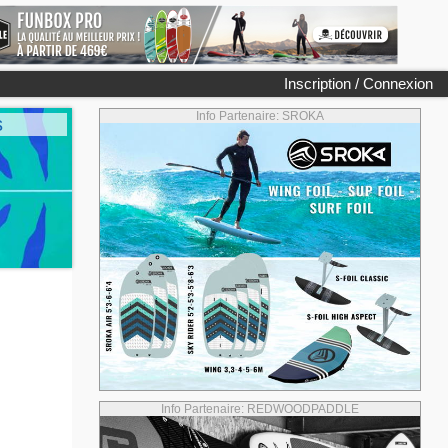
Inscription / Connexion
Info Partenaire: SROKA
s
Info Partenaire: REDWOODPADDLE