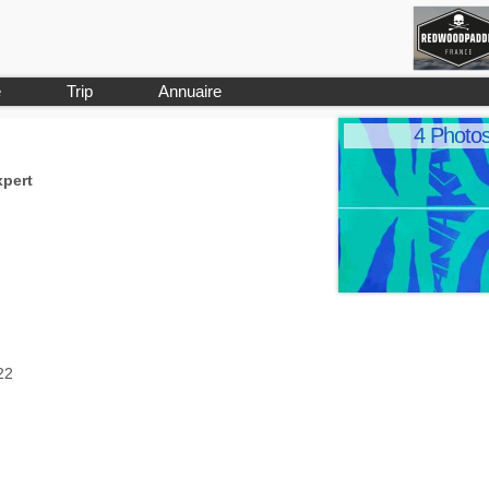
e
Trip
Annuaire
4 Photo
xpert
22