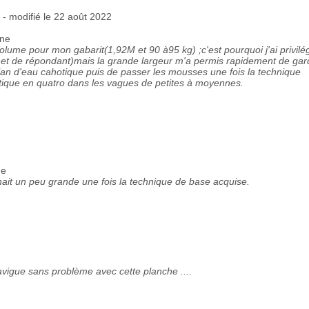
8 - modifié le 22 août 2022
nne
volume pour mon gabarit(1,92M et 90 à95 kg) ;c'est pourquoi j'ai privilég
 et de répondant)mais la grande largeur m'a permis rapidement de gar
an d'eau cahotique puis de passer les mousses une fois la technique
stique en quatro dans les vagues de petites à moyennes.
ne
it un peu grande une fois la technique de base acquise.
navigue sans problème avec cette planche ....