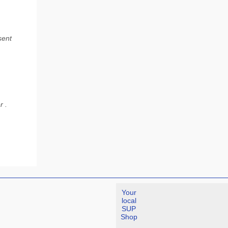
sent
r .
Your
local
SUP
Shop