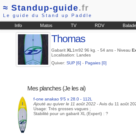
≈
Standup-guide
.fr
Le guide du Stand up Paddle
Info
Matos
TV
RDV
Balad
Thomas
Gabarit
XL
1m92 96 kg. - 54 ans - Niveau
E
Localisation: Landes
Quiver:
SUP [6]
-
Pagaies [0]
Mes planches (Je les ai)
f-one anakao 9'5 x 28.0 - 112L
Ajouté au quiver le 11 août 2022
- Avis du 11 août 20
Usage: Très grosses vagues ;
Stabilité pour un gabarit XL (Expert) : ?