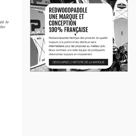
ié le
der