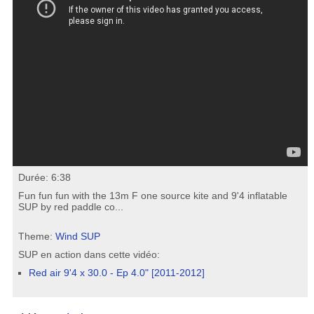
Durée: 6:38
Fun fun fun with the 13m F one source kite and 9'4 inflatable
SUP by red paddle co...
Theme:
Wind SUP
SUP en action dans cette vidéo:
Red air 9'4 x 30.0 - Ep 4.0" [2011-2012]