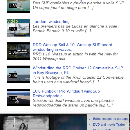
Des SUP gonflables hybrides planche à voile SUP.
1:39
Un super jouet de plage pour [...]
Tandem windsurfing
Les premiers pas de Lucas en planche a voile ;
2:01
Paddle Fanatic 9.10 et voile [...]
RRD Wassup Sail & 10' Wassup SUP board
windsurfing in waves.
1:06
RRD's 10' Wassup in action in with the new for
2011 Wassup sail.
Windsurfing the RRD Cruiser 12 Convertible SUP
in Key Biscayne, FL
2:05
This is footage of the RRD Cruiser 12 Convertible
being used as a windsurf board. [...]
10'6 Funbox'r Pro Windsurf windSup
Redwoodpaddle
1:49
Session windsurf windsup avec une planche
redwoodpaddle de stand up paddle sup [...]
Belles images et partage
DVD and movie Trailer