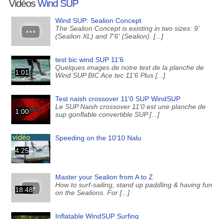
Vidéos
Wind SUP
Wind SUP: Sealion Concept
The Sealion Concept is existing in two sizes: 9'
(Sealion XL) and 7'6' (Sealion). [...]
test bic wind SUP 11'6
Quelques images de notre test de la planche de
1:01
Wind SUP BIC Ace tec 11'6 Plus [...]
Test naish crossover 11'0 SUP WindSUP
Le SUP Naish crossover 11'0 est une planche de
1:00
sup gonflable convertible SUP [...]
Speeding on the 10'10 Nalu
4:25
Master your Sealion from A to Z
How to surf-sailing, stand up paddling & having fun
18:48
on the Sealions. For [...]
Inflatable WindSUP Surfing