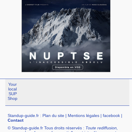
Your
local
SUP
Shop
Standup-guide.fr
:
Plan du site
|
Mentions légales
|
facebook
|
Contact
© Standup-guide.fr Tous droits réservés :
Toute rediffusion,