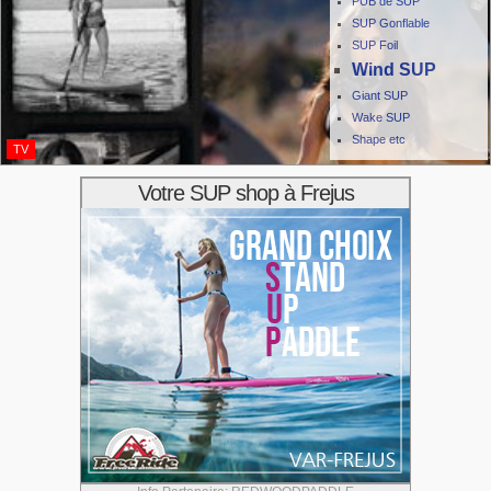
PUB de SUP
SUP Gonflable
SUP Foil
Wind SUP
Giant SUP
Wake SUP
Shape etc
TV
Votre SUP shop à Frejus