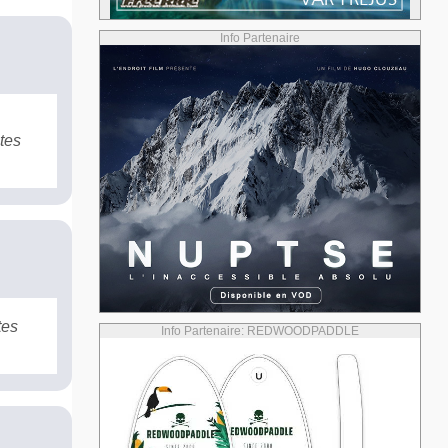
Info Partenaire
ites
tes
Info Partenaire: REDWOODPADDLE