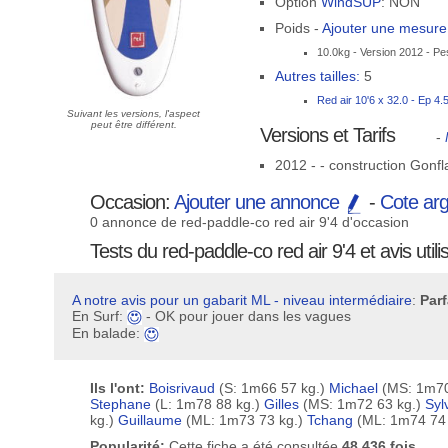
Option
WindSUP
: NON
Poids -
Ajouter une mesur
10.0kg - Version 2012 - Pe
Autres tailles:
5
Red air 10'6 x 32.0 - Ep 4.
Suivant les versions, l'aspect
peut être différent.
Versions et Tarifs
-
2012 - - construction Gonfl
Occasion:
Ajouter une annonce
-
Cote ar
0 annonce de red-paddle-co red air 9'4 d'occasion
Tests du red-paddle-co red air 9'4 et avis utili
A notre avis pour un gabarit ML - niveau intermédiaire
:
Parf
En Surf:
- OK pour jouer dans les vagues
En balade:
Ils l'ont:
Boisrivaud
(S: 1m66 57 kg.)
Michael
(MS: 1m70
Stephane
(L: 1m78 88 kg.)
Gilles
(MS: 1m72 63 kg.)
Syl
kg.)
Guillaume
(ML: 1m73 73 kg.)
Tchang
(ML: 1m74 74
Popularité:
Cette fiche a été consultée
48 436 fois
.