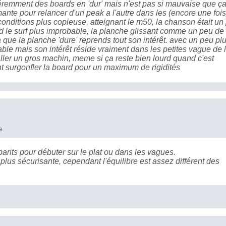
éremment des boards en 'dur' mais n'est pas si mauvaise que ça.
mante pour relancer d'un peak a l'autre dans les (encore une fois
onditions plus copieuse, atteignant le m50, la chanson était un
nd le surf plus improbable, la planche glissant comme un peu de
 la que la planche 'dure' reprends tout son intérêt. avec un peu pl
able mais son intérêt réside vraiment dans les petites vague de l
aller un gros machin, meme si ça reste bien lourd quand c'est
nt surgonfler la board pour un maximum de rigidités
e
arits pour débuter sur le plat ou dans les vagues.
d plus sécurisante, cependant l'équilibre est assez différent des