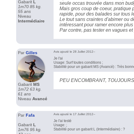
Gabarit
L
seule occas trouvée dans mon bud
1m70 85 kg.
Mais gros coup de coeur, pratique p
55 ans
rapide, pour des balades sur tous l
Niveau
Le tout sans craintes d'abimer ou d
Intermédiaire
intéressant pour ramer encore plus
Par contre, pas tester en vagues et
Avis ajouté le 28 Juillet 2012--
Par
Gilles
Je l'ai
Usage: Surf toutes conditions ;
Stabilité pour un gabarit MS (Avancé) : Très bonn
PEU ENCOMBRANT, TOUJOURS
Gabarit
MS
1m72 63 kg.
61 ans
Niveau
Avancé
Avis ajouté le 17 Juillet 2012--
Par
Fafa
Je l'ai testé
Gabarit
L
Usage: ;
1m76 95 kg.
Stabilité pour un gabarit L (Intermédiaire) : ?