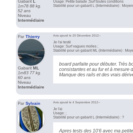
Gabarit
L
Usage: Petite balade ;Surf toutes conditions
1m78 88 kg.
Stabilité pour un gabarit L (Intermédiaire) : Moye
52 ans
Niveau
Intermédiaire
Avis ajouté le 20 Décembre 2012--
Par
Thierry
Je l'ai testé
Usage: Surf vagues molles ;
Stabilité pour un gabarit ML (Intermédiaire) : Mo
board parfaite pour débuter. Très b
Gabarit
ML
consistantes et au fur et à mesure 
1m83 77 kg.
Manque des rails et des vrais dériv
60 ans
Niveau
Intermédiaire
Avis ajouté le 4 Septembre 2012--
Par
Sylvain
Je l'ai
Usage: ;
Stabilité pour un gabarit L (Intermédiaire) : ?
Apres tests des 10'6 avec ma petit