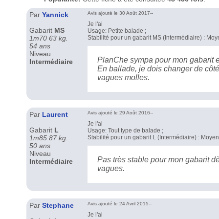
Avis ajouté le 30 Août 2017--
Par
Yannick
Je l'ai
Gabarit
MS
Usage: Petite balade ;
1m70 63 kg.
Stabilité pour un gabarit MS (Intermédiaire) : Mo
54 ans
Niveau
PlanChe sympa pour mon gabarit et
Intermédiaire
En ballade, je dois changer de côté 
vagues molles.
Avis ajouté le 29 Août 2016--
Par
Laurent
Je l'ai
Gabarit
L
Usage: Tout type de balade ;
1m85 87 kg.
Stabilité pour un gabarit L (Intermédiaire) : Moye
50 ans
Niveau
Pas très stable pour mon gabarit dè
Intermédiaire
vagues.
Avis ajouté le 24 Avril 2015--
Par
Stephane
Je l'ai