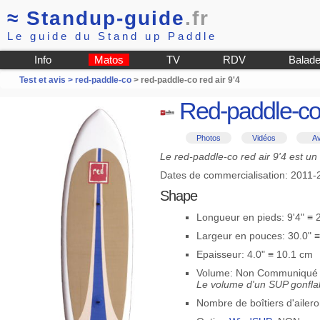
≈
Standup-guide
.fr
Le guide du Stand up Paddle
Info
Matos
TV
RDV
Balad
Test et avis >
red-paddle-co
> red-paddle-co red air 9'4
Red-paddle-co 
Photos
Vidéos
Av
Le red-paddle-co red air 9'4 est un
Dates de commercialisation: 2011-
Shape
Longueur en pieds: 9'4" ≡
Largeur en pouces: 30.0" 
Epaisseur: 4.0" ≡ 10.1 cm
Volume: Non Communiqué
Le volume d'un SUP gonflab
Nombre de boîtiers d'ailero