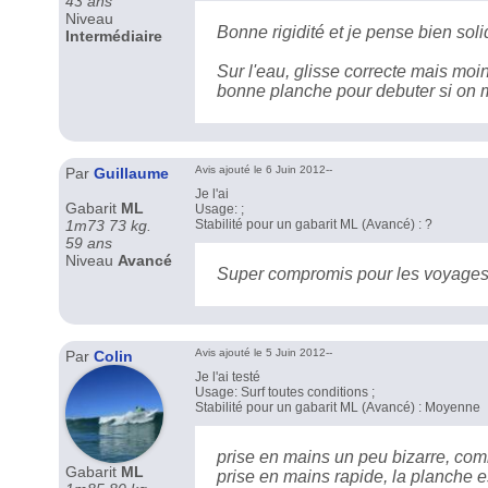
43 ans
Niveau
Bonne rigidité et je pense bien sol
Intermédiaire
Sur l'eau, glisse correcte mais moi
bonne planche pour debuter si on 
Avis ajouté le 6 Juin 2012--
Par
Guillaume
Je l'ai
Gabarit
ML
Usage: ;
1m73 73 kg.
Stabilité pour un gabarit ML (Avancé) : ?
59 ans
Niveau
Avancé
Super compromis pour les voyage
Avis ajouté le 5 Juin 2012--
Par
Colin
Je l'ai testé
Usage: Surf toutes conditions ;
Stabilité pour un gabarit ML (Avancé) : Moyenne
prise en mains un peu bizarre, com
Gabarit
ML
prise en mains rapide, la planche e