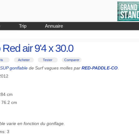
e
Trip
Annuaire
Red air 9'4 x 30.0
is
Acheter
Tester
Comparer
SUP gonflable
de Surf vagues molles par
RED-PADDLE-CO
.
2012
 284 cm
≡ 76.2 cm
le varie en fonction du gonflage.
ns: 3