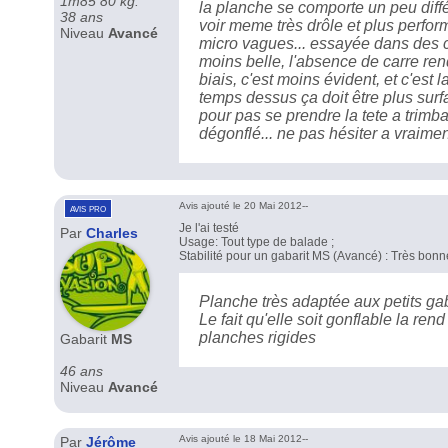
1m85 80 kg.
la planche se comporte un peu diff
38 ans
voir meme très drôle et plus perfor
Niveau
Avancé
micro vagues... essayée dans des c
moins belle, l'absence de carre re
biais, c'est moins évident, et c'est
temps dessus ça doit être plus surf
pour pas se prendre la tete a trimb
dégonflé... ne pas hésiter a vraime
Avis ajouté le 20 Mai 2012--
avis pro
Je l'ai testé
Par
Charles
Usage: Tout type de balade ;
Stabilité pour un gabarit MS (Avancé) : Très bonn
Planche très adaptée aux petits gab
Le fait qu'elle soit gonflable la ren
planches rigides
Gabarit
MS
46 ans
Niveau
Avancé
Avis ajouté le 18 Mai 2012--
Par
Jérôme