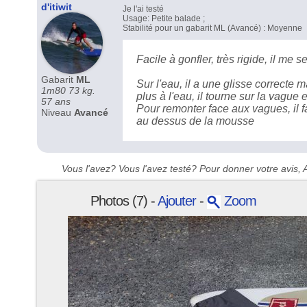
d'itiwit
Je l'ai testé
Usage: Petite balade ;
Stabilité pour un gabarit ML (Avancé) : Moyenne
Facile à gonfler, très rigide, il me 
Gabarit
ML
Sur l'eau, il a une glisse correcte
1m80 73 kg.
plus à l'eau, il tourne sur la vague e
57 ans
Pour remonter face aux vagues, il fa
Niveau
Avancé
au dessus de la mousse
Vous l'avez? Vous l'avez testé? Pour donner votre avis, A
Photos (7) -
Ajouter
-
Zoom