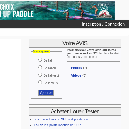
Inscription / Connexion
Votre AVIS
Pour donner votre avis sur le red-
Votre quiver
paddle-co red air 9'4
: la planche doit
être dans votre quiver.
Je l'ai
Photos
(7)
Je l'ai eu
Je l'ai testé
Vidéos
(3)
Je le veux
Acheter Louer Tester
Les revendeurs de SUP red-paddle-co
Louer
: les points location de SUP