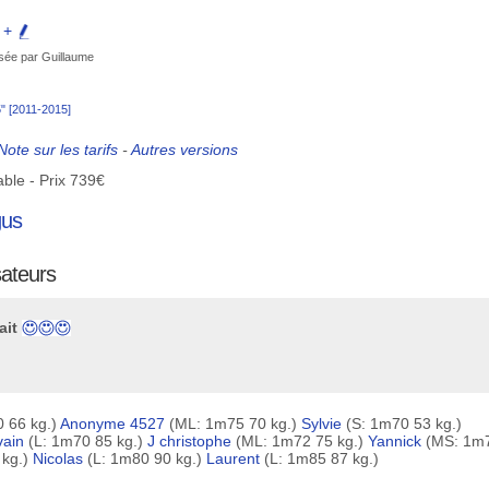
e +
sée par Guillaume
5" [2011-2015]
Note sur les tarifs
-
Autres versions
able - Prix 739€
gus
sateurs
ait
 66 kg.)
Anonyme 4527
(ML: 1m75 70 kg.)
Sylvie
(S: 1m70 53 kg.)
vain
(L: 1m70 85 kg.)
J christophe
(ML: 1m72 75 kg.)
Yannick
(MS: 1m
 kg.)
Nicolas
(L: 1m80 90 kg.)
Laurent
(L: 1m85 87 kg.)