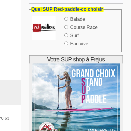
Quel SUP Red-paddle-co choisir
Balade
Course Race
Surf
Eau vive
Votre SUP shop à Frejus
70 63