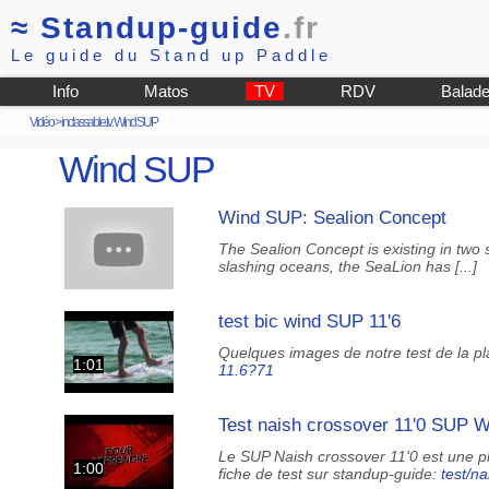
≈
Standup-guide
.fr
Le guide du Stand up Paddle
Info
Matos
TV
RDV
Balad
Vidéo
>
inclassable.tv: Wind SUP
Wind SUP
Wind SUP: Sealion Concept
The Sealion Concept is existing in two s
slashing oceans, the SeaLion has [...]
test bic wind SUP 11'6
Quelques images de notre test de la pl
1:01
11.6?71
Test naish crossover 11'0 SUP
Le SUP Naish crossover 11'0 est une pla
1:00
fiche de test sur standup-guide:
test/n