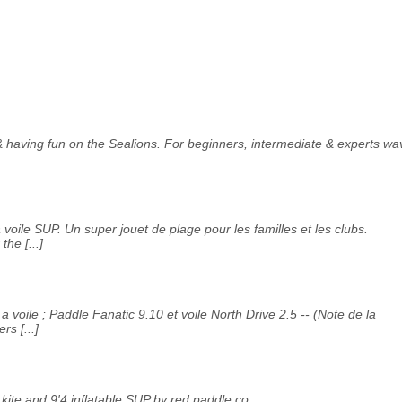
 & having fun on the Sealions. For beginners, intermediate & experts wa
oile SUP. Un super jouet de plage pour les familles et les clubs.
the [...]
voile ; Paddle Fanatic 9.10 et voile North Drive 2.5 -- (Note de la
rs [...]
ite and 9'4 inflatable SUP by red paddle co...