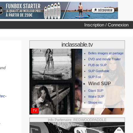
Inscription / Connexion
inclassable.tv
Belles images et partage
DVD and movie Trailer
PUB de SUP
 and
SUP Gonflable
SUP Foil
Wind SUP
Giant SUP
tec-
Wake SUP
Shape etc
TV
Info Partenaire: REDWOODPADDLE
t