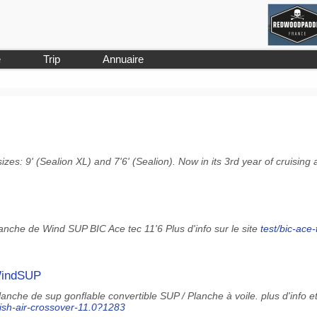
e
Trip
Annuaire
izes: 9' (Sealion XL) and 7'6' (Sealion). Now in its 3rd year of cruising
anche de Wind SUP BIC Ace tec 11'6 Plus d'info sur le site
test/bic-ace-
 WindSUP
nche de sup gonflable convertible SUP / Planche à voile. plus d'info e
aish-air-crossover-11.0?1283