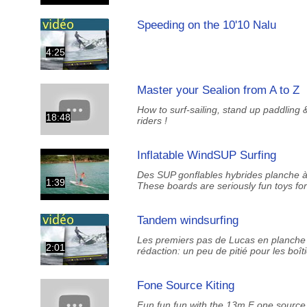
Speeding on the 10'10 Nalu
4:25
Master your Sealion from A to Z
How to surf-sailing, stand up paddling
18:48
riders !
Inflatable WindSUP Surfing
Des SUP gonflables hybrides planche à v
1:39
These boards are seriously fun toys for 
Tandem windsurfing
Les premiers pas de Lucas en planche a 
2:01
rédaction: un peu de pitié pour les boîtie
Fone Source Kiting
Fun fun fun with the 13m F one source k