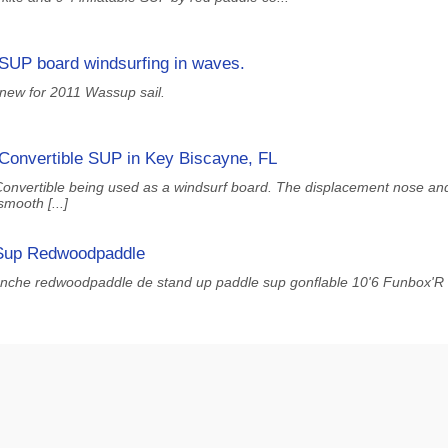
UP board windsurfing in waves.
 new for 2011 Wassup sail.
Convertible SUP in Key Biscayne, FL
 Convertible being used as a windsurf board. The displacement nose an
mooth [...]
dSup Redwoodpaddle
anche redwoodpaddle de stand up paddle sup gonflable 10'6 Funbox'R 