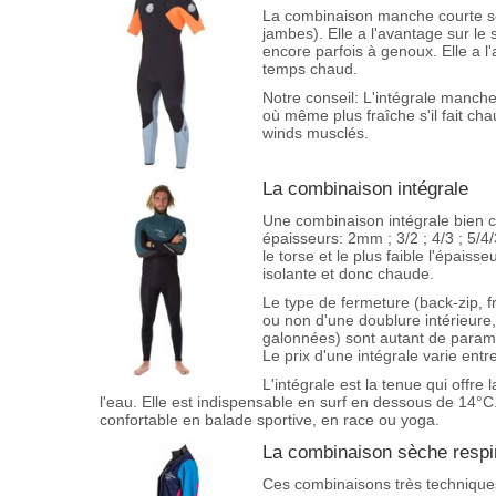
La combinaison manche courte se
jambes). Elle a l'avantage sur le
encore parfois à genoux. Elle a l'
temps chaud.
Notre conseil: L'intégrale manch
où même plus fraîche s'il fait ch
winds musclés.
La combinaison intégrale
Une combinaison intégrale bien c
épaisseurs: 2mm ; 3/2 ; 4/3 ; 5/4
le torse et le plus faible l'épais
isolante et donc chaude.
Le type de fermeture (back-zip, fr
ou non d'une doublure intérieure,
galonnées) sont autant de paramè
Le prix d'une intégrale varie ent
L'intégrale est la tenue qui offre
l'eau. Elle est indispensable en surf en dessous de 14°C.
confortable en balade sportive, en race ou yoga.
La combinaison sèche respi
Ces combinaisons très techniques