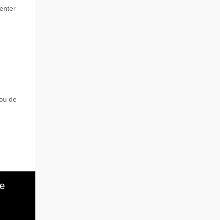
enter
 ou de
le