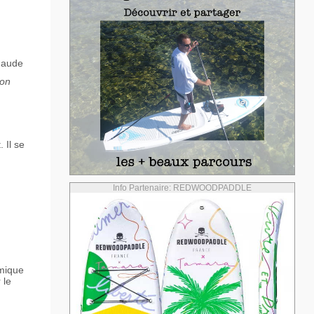
haude
son
 Il se
Info Partenaire: REDWOODPADDLE
rmique
 le