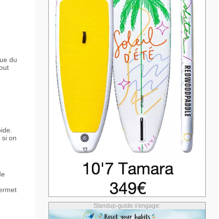
que du
out
ide.
 si on
de
permet
Standup-guide s'engage: