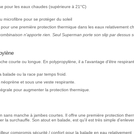
se pour les eaux chaudes (supérieure à 21°C)
ou microfibre pour se protéger du soleil
 pour une première protection thermique dans les eaux relativement c
combinaison n'apporte rien. Seul Superman porte son slip par dessus 
pylène
he courte ou longue. En polypropylène, il a l'avantage d'être respirant.
a balade ou la race par temps froid.
 néoprène et sous une veste respirante.
égrale pour augmenter la protection thermique.
n sans manche à jambes courtes. Il offre une première protection the
er la surchauffe. Son atout en balade, est qu'il est très simple d'enlever
eilleur compromis sécurité / confort pour la balade en eau relativement