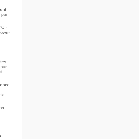
ment
 par
°C -
down-
ntes
 sur
st
sence
ix.
ans
s-