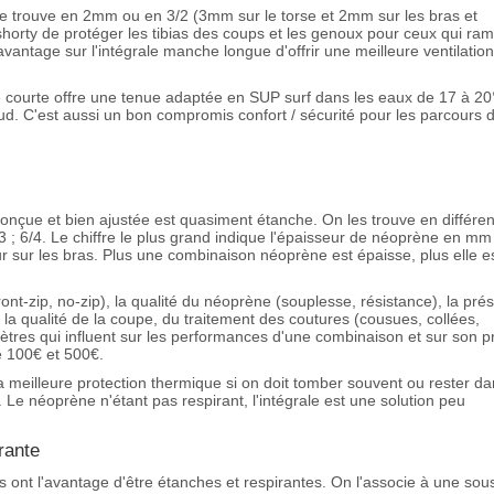
 trouve en 2mm ou en 3/2 (3mm sur le torse et 2mm sur les bras et
 shorty de protéger les tibias des coups et les genoux pour ceux qui ra
avantage sur l'intégrale manche longue d'offrir une meilleure ventilation
e courte offre une tenue adaptée en SUP surf dans les eaux de 17 à 20
aud. C'est aussi un bon compromis confort / sécurité pour les parcours 
onçue et bien ajustée est quasiment étanche. On les trouve en différe
/3 ; 6/4. Le chiffre le plus grand indique l'épaisseur de néoprène en mm
seur sur les bras. Plus une combinaison néoprène est épaisse, plus elle e
ont-zip, no-zip), la qualité du néoprène (souplesse, résistance), la pré
 la qualité de la coupe, du traitement des coutures (cousues, collées,
tres qui influent sur les performances d'une combinaison et sur son pr
re 100€ et 500€.
 la meilleure protection thermique si on doit tomber souvent ou rester d
 Le néoprène n'étant pas respirant, l'intégrale est une solution peu
rante
 ont l'avantage d'être étanches et respirantes. On l'associe à une sou