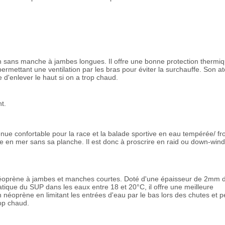
n sans manche à jambes longues. Il offre une bonne protection thermi
ermettant une ventilation par les bras pour éviter la surchauffe. Son at
e d'enlever le haut si on a trop chaud.
t.
enue confortable pour la race et la balade sportive en eau tempérée/ fro
re en mer sans sa planche. Il est donc à proscrire en raid ou down-wind
néoprène à jambes et manches courtes. Doté d'une épaisseur de 2mm 
ratique du SUP dans les eaux entre 18 et 20°C, il offre une meilleure
 néoprène en limitant les entrées d'eau par le bas lors des chutes et 
rop chaud.