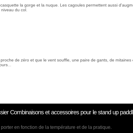
 casquette la gorge et la nuque. Les cagoules permettent aussi d'augm
 niveau du col.
 proche de zéro et que le vent souffle, une paire de gants, de mitaines
urs...
ier Combinaisons et accessoires pour le stand up padd
porter en fonction de la température et de la pratique.