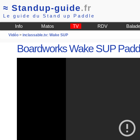
≈
Standup-guide
.fr
Le guide du Stand up Paddle
Info
Matos
TV
RDV
Balad
Vidéo
>
inclassable.tv: Wake SUP
Boardworks Wake SUP Paddle