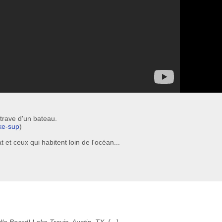
étrave d'un bateau.
ke-sup
)
 et ceux qui habitent loin de l'océan...
Board! Lake Travis, Austin, TX. [...]