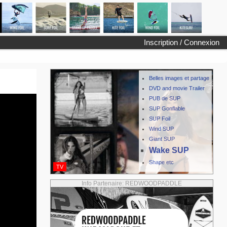
Inscription / Connexion
Belles images et partage
DVD and movie Trailer
PUB de SUP
SUP Gonflable
SUP Foil
Wind SUP
Giant SUP
Wake SUP
Shape etc
TV
Info Partenaire: REDWOODPADDLE