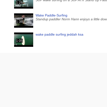
1:28
Wake Paddle-Surfing
Standup paddler Norm Hann enjoys a little down 
1:38
wake paddle surfing jeddah ksa
1:05