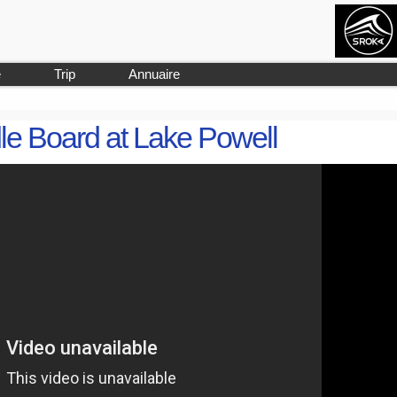
e
Trip
Annuaire
 Board at Lake Powell