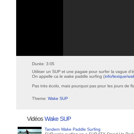
Durée: 3:05
Utiliser un SUP et une pagaie pour surfer la vague d'
On appelle ca le wake paddle surfing (
info/lexique/wa
Pas très écolo, mais pourquoi pas pour les jours de flat
Theme:
Wake SUP
Vidéos
Wake SUP
Tandem Wake Paddle Surfing
SUP wake surfing on a SUP ATX Stand Up Paddle 