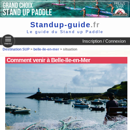
Standup-guide
.fr
Le guide du Stand up Paddle
Inscription / Connexion
menu
Destination SUP
>
belle-ile-en-mer
> situation
Comment venir à Belle-Ile-en-Mer