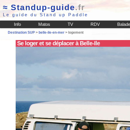
≈
Standup-guide
.fr
Le guide du Stand up Paddle
Info
Matos
TV
RDV
Balad
Destination SUP
>
belle-ile-en-mer
> logement
Se loger et se déplacer à Belle-Ile