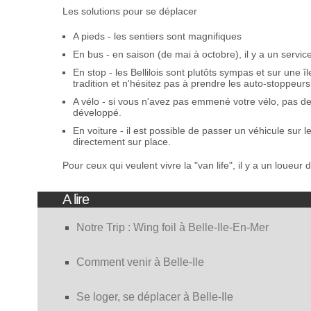
Les solutions pour se déplacer
A pieds - les sentiers sont magnifiques
En bus - en saison (de mai à octobre), il y a un servic
En stop - les Bellilois sont plutôts sympas et sur une î
tradition et n'hésitez pas à prendre les auto-stoppeurs
A vélo - si vous n'avez pas emmené votre vélo, pas de
développé.
En voiture - il est possible de passer un véhicule sur l
directement sur place.
Pour ceux qui veulent vivre la "van life", il y a un loueur 
A lire
Notre Trip : Wing foil à Belle-Ile-En-Mer
Comment venir à Belle-Ile
Se loger, se déplacer à Belle-Ile