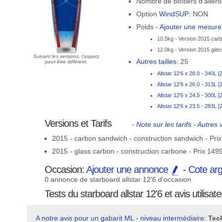
Nombre de boîtiers d'ailero
Option
WindSUP
: NON
Poids -
Ajouter une mesur
10.5kg - Version 2015 car
12.0kg - Version 2015 glas
Suivant les versions, l'aspect
Autres tailles:
25
peut être différent.
Allstar 12'6 x 28.0 - 340L 
Allstar 12'6 x 26.0 - 313L 
Allstar 12'6 x 24.5 - 300L 
Allstar 12'6 x 23.5 - 283L 
Versions et Tarifs
-
Note sur les tarifs
-
Autres 
2015 - carbon sandwich - construction sandwich - Pri
2015 - glass carbon - construction carbone - Prix 149
Occasion:
Ajouter une annonce
-
Cote ar
0 annonce de starboard allstar 12'6 d'occasion
Tests du starboard allstar 12'6 et avis utilisat
A notre avis pour un gabarit ML - niveau intermédiaire
:
Tech