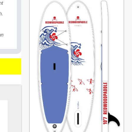
nt
h.
un