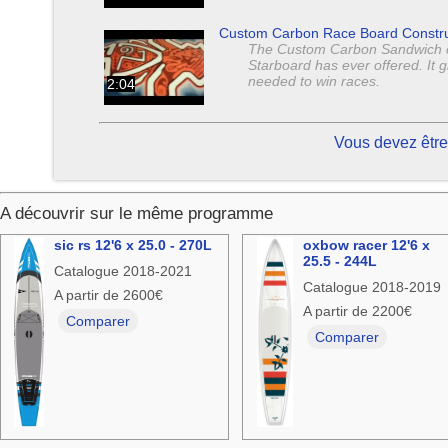
Custom Carbon Race Board Constru
The Custom Carbon Sandwich con
Starboard has ever offered. It gi
needed to win races.
2:04
Vous devez être
A découvrir sur le même programme
sic rs 12'6 x 25.0 - 270L
oxbow racer 12'6 x
25.5 - 244L
Catalogue 2018-2021
Catalogue 2018-2019
A partir de 2600€
A partir de 2200€
Comparer
Comparer