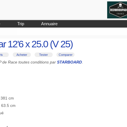
e
Trip
Annuaire
ar 12'6 x 25.0 (V 25)
is
Acheter
Tester
Comparer
UP de Race toutes conditions par
STARBOARD
.
≡ 381 cm
≡ 63.5 cm
ué