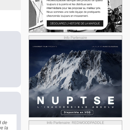
Info Partenaire
d de
Info Partenaire: REDWOODPADDLE
ue la