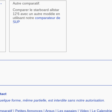
-
Autre comparatif:
Comparer le starboard allstar
12'6 avec un autre modèle en
utilisant notre
comparateur de
SUP
tact
uelque forme, même partielle, est interdite sans notre autorisation.
paratif
|
Petites Annonces
|
Argus
|
Les pagaies
|
Video
|
Le Calendrie