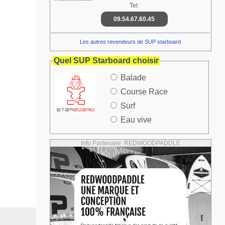
Tel:
09.54.67.60.45
Les autres revendeurs de SUP starboard
Quel SUP Starboard choisir
Balade
Course Race
Surf
Eau vive
Info Partenaire: REDWOODPADDLE