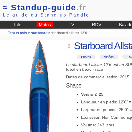
≈
Standup-guide
.fr
Le guide du Stand up Paddle
Info
Matos
TV
RDV
Balad
Test et avis >
starboard
> starboard allstar 12'6
Starboard Allst
Photos
Vidéos
Av
Le starboard allstar 12'6 est un S
Idéal en beach race
Dates de commercialisation: 2015
Shape
Version: 25
Longueur en pieds: 12'6" 
Largeur en pouces: 25.0" 
Epaisseur: Non Communiq
Volume: 243 litres