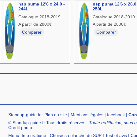
nsp puma 12'6 x 24.0 -
nsp puma 12'6 x 26.0 
244L
250L
Catalogue 2018-2019
Catalogue 2018-2019
A partir de 2800€
A partir de 2800€
Comparer
Comparer
Standup-guide.fr
:
Plan du site
|
Mentions légales
|
facebook
|
Con
© Standup-guide.fr Tous droits réservés :
Toute rediffusion, sous q
Crédit photo
Menu:
Info pratique
|
Choisir sa planche de SUP
|
Test et avis
|
Com