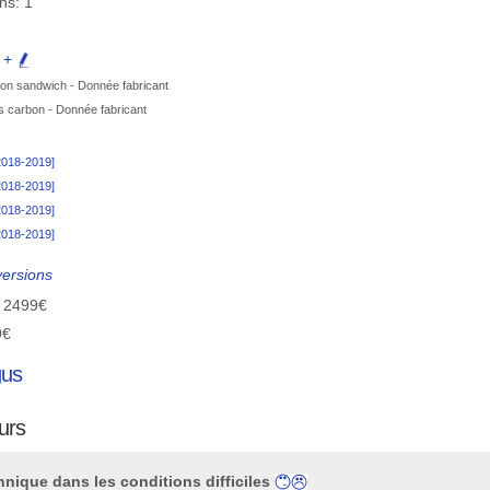
ns: 1
e +
bon sandwich - Donnée fabricant
s carbon - Donnée fabricant
[2018-2019]
[2018-2019]
[2018-2019]
[2018-2019]
versions
x 2499€
9€
gus
eurs
nique dans les conditions difficiles