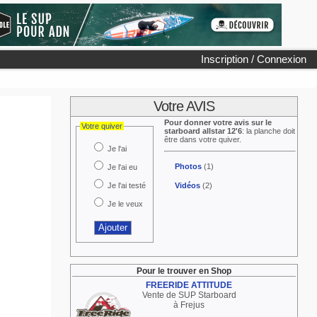
Inscription / Connexion
Votre AVIS
Pour donner votre avis sur le
Votre quiver
starboard allstar 12'6
: la planche doit
être dans votre quiver.
Je l'ai
Photos
(1)
Je l'ai eu
Je l'ai testé
Vidéos
(2)
Je le veux
Pour le trouver en Shop
FREERIDE ATTITUDE
Vente de SUP Starboard
à Frejus