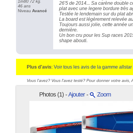
1m80 72 kg.
26'5 de 2014... Sa carène double co
46 ans
plat avec une legere bordure très a
Niveau
Avancé
Testée le lendemain sur du plat abri
La board est légèrement relevée au
Toujours aussi jolie, cette année 
dernière.
Un bon cru pour les Sup races 2015 
shape abouti.
Plus d'avis
:
Voir tous les avis de la gamme allstar
Vous l'avez? Vous l'avez testé? Pour donner votre avis, A
Photos (1) -
Ajouter
-
Zoom