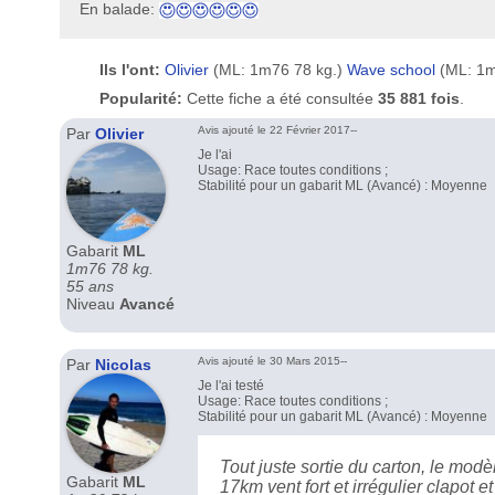
En balade:
Ils l'ont:
Olivier
(ML: 1m76 78 kg.)
Wave school
(ML: 1m
Popularité:
Cette fiche a été consultée
35 881 fois
.
Avis ajouté le 22 Février 2017--
Par
Olivier
Je l'ai
Usage: Race toutes conditions ;
Stabilité pour un gabarit ML (Avancé) : Moyenne
Gabarit
ML
1m76 78 kg.
55 ans
Niveau
Avancé
Avis ajouté le 30 Mars 2015--
Par
Nicolas
Je l'ai testé
Usage: Race toutes conditions ;
Stabilité pour un gabarit ML (Avancé) : Moyenne
Tout juste sortie du carton, le mo
Gabarit
ML
17km vent fort et irrégulier clapot 