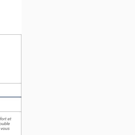
ort et
double
i vous