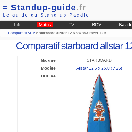
≈
Standup-guide
.fr
Le guide du Stand up Paddle
Info
Matos
TV
RDV
Balad
Comparatif SUP
> starboard allstar 12'6 / oxbow racer 12'6
Comparatif starboard allstar 
Marque
STARBOARD
Modèle
Allstar 12'6 x 25.0 (V 25)
Outline