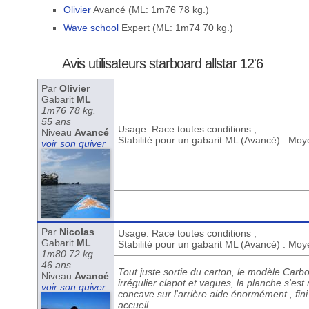
Olivier
Avancé (ML: 1m76 78 kg.)
Wave school
Expert (ML: 1m74 70 kg.)
Avis utilisateurs starboard allstar 12'6
Par
Olivier
Gabarit
ML
1m76 78 kg.
55 ans
Usage: Race toutes conditions ;
Niveau
Avancé
Stabilité pour un gabarit ML (Avancé) : Mo
voir son quiver
Par
Nicolas
Usage: Race toutes conditions ;
Gabarit
ML
Stabilité pour un gabarit ML (Avancé) : Mo
1m80 72 kg.
46 ans
Tout juste sortie du carton, le modèle Car
Niveau
Avancé
irrégulier clapot et vagues, la planche s'e
voir son quiver
concave sur l'arrière aide énormément , fini
accueil.