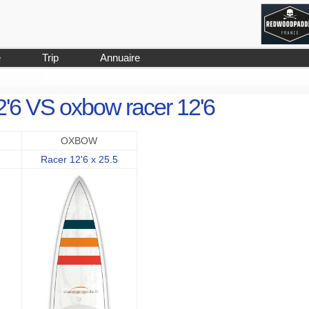
e
Trip
Annuaire
12'6 VS oxbow racer 12'6
OXBOW
Racer 12'6 x 25.5