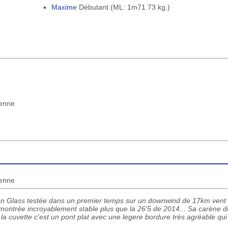
Maxime
Débutant (ML: 1m71 73 kg.)
yenne
yenne
bon Glass testée dans un premier temps sur un downwind de 17km vent f
st montrée incroyablement stable plus que la 26'5 de 2014... Sa carène 
 la cuvette c'est un pont plat avec une legere bordure très agréable qu