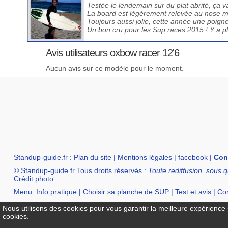
Testée le lendemain sur du plat abrité, ça v
La board est légèrement relevée au nose mo
Toujours aussi jolie, cette année une poign
Un bon cru pour les Sup races 2015 ! Y a pl
Avis utilisateurs oxbow racer 12'6
Aucun avis sur ce modèle pour le moment.
Standup-guide.fr
:
Plan du site
|
Mentions légales
|
facebook
|
Con
© Standup-guide.fr Tous droits réservés :
Toute rediffusion, sous q
Crédit photo
Menu:
Info pratique
|
Choisir sa planche de SUP
|
Test et avis
|
Com
Annuaire :
SurfShop et Magasins pour acheter un SUP
|
Points Lo
Nous utilisons des cookies pour vous garantir la meilleure expérience s
cookies.