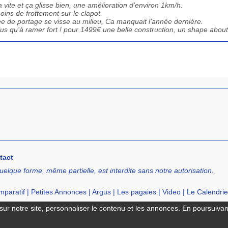
a vite et ça glisse bien, une amélioration d'environ 1km/h.
ins de frottement sur le clapot.
ee de portage se visse au milieu, Ca manquait l'année dernière.
us qu'à ramer fort ! pour 1499€ une belle construction, un shape about
tact
uelque forme, même partielle, est interdite sans notre autorisation.
paratif
|
Petites Annonces
|
Argus
|
Les pagaies
|
Video
|
Le Calendrie
cation de SUP
|
Ecole de SUP
ur notre site, personnaliser le contenu et les annonces. En poursuivant 