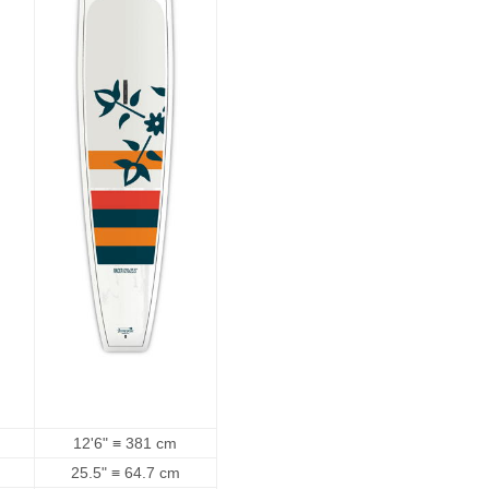
12'6" ≡ 381 cm
25.5" ≡ 64.7 cm