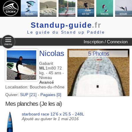
Standup-guide
.fr
Le guide du Stand up Paddle
Inscription / Connexion
menu
Nicolas
5 Photos
Gabarit
ML
1m80 72
kg. - 45 ans -
Niveau
Avancé
Localisation: Bouches-du-rhône
Quiver:
SUP [21]
-
Pagaies [0]
Mes planches (Je les ai)
starboard race 12'6 x 25.5 - 248L
Ajouté au quiver le 1 mai 2016