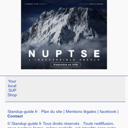
Your
local
SUP
Shop
Standup-guide.fr
:
Plan du site
|
Mentions légales
|
facebook
|
Contact
© Standup-guide.fr Tous droits réservés :
Toute rediffusion,