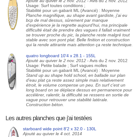
Ajouté au quiver le 2 nov. 2012
- Avis du 2 nov. 2012
Usage: Surf toutes conditions ;
Stabilité pour un gabarit ML (Avancé) : Moyenne
Planche magnifique, au shape avant gardiste, j'ai eu
bcp de mal dessus, sûrement par manque
d'expérience je la regrette aujourd'hui, ma principale
difficulté était de prendre des vagues il fallait vraiment
se trouver proche du pic, la planche reste malgré tout
stable avec son pont plat. Belle finition et construction
qui la rende attirante mais attention ça reste technique.
quatro longboard 10'4 x 28.1 - 155L
Ajouté au quiver le 2 nov. 2012
- Avis du 2 nov. 2012
Usage: Petite balade ; Surf vagues molles
Stabilité pour un gabarit ML (Avancé) : Moyenne
Stand up au shape hold school, en ballade sur plan
d'eau plat ça reste assez simple mais relativement
étroit, le volume compense un peu. En surf c'est un
long board on se déplace dessus en permanence pour
accélérer, ralentir, la difficulté se ressens en sortie de
vague pour retrouver une stabilité latérale.
Construction béton.
Les autres planches que j'ai testées
starboard wide point 8'2 x 32.0 - 130L
Ajouté au quiver le 4 oct. 2014