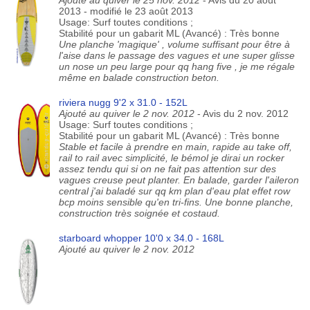
Ajouté au quiver le 25 nov. 2012
- Avis du 20 août
2013 - modifié le 23 août 2013
Usage: Surf toutes conditions ;
Stabilité pour un gabarit ML (Avancé) : Très bonne
Une planche 'magique' , volume suffisant pour être à
l'aise dans le passage des vagues et une super glisse
un nose un peu large pour qq hang five , je me régale
même en balade construction beton.
riviera nugg 9'2 x 31.0 - 152L
Ajouté au quiver le 2 nov. 2012
- Avis du 2 nov. 2012
Usage: Surf toutes conditions ;
Stabilité pour un gabarit ML (Avancé) : Très bonne
Stable et facile à prendre en main, rapide au take off,
rail to rail avec simplicité, le bémol je dirai un rocker
assez tendu qui si on ne fait pas attention sur des
vagues creuse peut planter. En balade, garder l'aileron
central j'ai baladé sur qq km plan d'eau plat effet row
bcp moins sensible qu'en tri-fins. Une bonne planche,
construction très soignée et costaud.
starboard whopper 10'0 x 34.0 - 168L
Ajouté au quiver le 2 nov. 2012