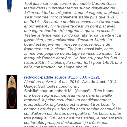
Tout juste sortie du carton, le modèle Carbon Glass
testée dans un premier temps sur un downwind de
17km vent fort et irrégulier clapot et vagues, la planche
s'est montrée incroyablement stable plus que la 26'5
de 2014... Sa carène double concave sur l'arrière aide
énormément , fini la cuvette c'est un pont plat avec
une legere bordure très agréable qui vous accueil.
Testée le lendemain sur du plat abrité, ça va vite et ça
glisse bien, une amélioration d'environ 1km/h. La
board est légèrement relevée au nose moins de
frottement sur le clapot. Toujours aussi jolie, cette
année une poignee de portage se visse au milieu, Ca
manquait l'année dernière. Un bon cru pour les Sup
races 2015 ! Y a plus qu'à ramer fort ! pour 1499€ une
belle construction, un shape abouti.
redwood-paddle source 8'11 x 30.0 - 122L
Ajouté au quiver le 4 oct. 2014
- Avis du 4 oct. 2014
Usage: Surf toutes conditions ;
Stabilité pour un gabarit ML (Avancé) : Très bonne
une belle surprise...nouveau venu dans la famille
redwood, à peine reçu dans un conditionnement
irréprochable, la planche est vraiment tres belle, le
bambou est du plus bel effet et ça semble costaud ! le
set d'aileron est de tres bon qualité et les boitiers futur
tres pratique. Sur l'eau c'est tres stable, le pad est tres
confortable presque destabilisant je n'étais pas