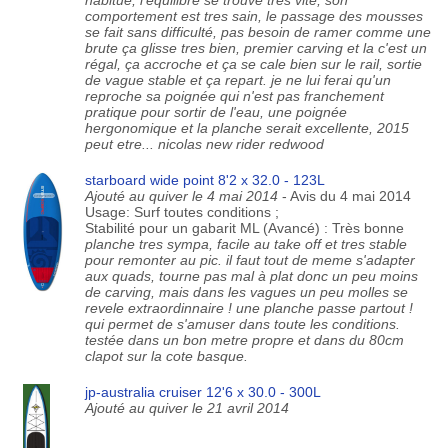
habitué, l'équilibre se trouve tres vite, son
comportement est tres sain, le passage des mousses
se fait sans difficulté, pas besoin de ramer comme une
brute ça glisse tres bien, premier carving et la c'est un
régal, ça accroche et ça se cale bien sur le rail, sortie
de vague stable et ça repart. je ne lui ferai qu'un
reproche sa poignée qui n'est pas franchement
pratique pour sortir de l'eau, une poignée
hergonomique et la planche serait excellente, 2015
peut etre... nicolas new rider redwood
starboard wide point 8'2 x 32.0 - 123L
Ajouté au quiver le 4 mai 2014
- Avis du 4 mai 2014
Usage: Surf toutes conditions ;
Stabilité pour un gabarit ML (Avancé) : Très bonne
planche tres sympa, facile au take off et tres stable
pour remonter au pic. il faut tout de meme s'adapter
aux quads, tourne pas mal à plat donc un peu moins
de carving, mais dans les vagues un peu molles se
revele extraordinnaire ! une planche passe partout !
qui permet de s'amuser dans toute les conditions.
testée dans un bon metre propre et dans du 80cm
clapot sur la cote basque.
jp-australia cruiser 12'6 x 30.0 - 300L
Ajouté au quiver le 21 avril 2014