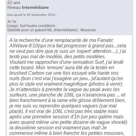
52 ans
Niveau
Intermédiaire
Avis ajouté le 30 Septembre 2013--
Je l'ai
Usage: Surf toutes conditions ;
Stabilité pour un gabarit ML (Intermédiaire) : Moyenne
A la recherche d'une remplacante de ma Fanatic
AllWave 8'10(qui m'a fait progresser à grand pas...cela
ne veut pas dire que je suis un 'expert' attention....), j'ai
testé pas mal de modèle, des petits modèles.
Voulant me rapprocher d'une sensation Surf, j'ai testé
cette board. Mon 'erreure' aura été de la tester en
brushed Carbon car une fois essayé elle hante vos
nuits (bon c'est vrai j'exagère un peu...)d'autant qu'en
plus le style est vraiment maginfique (photos à venir).
Je m'attendais à prendre la vague au peak avec les
surfeurs, une planche de 106L ça n'avancera pas ... et
bien franchement à la rame elle glisse drôlement bien,
je me suis vu reprendre quelques vagues (car mal
placé). Il est vrai de 106L c'est pas très stable mais
après une première session d'1h (un peu galère mais
avec quand même une petite dizaine de vague shooté)
la deuxième session est vraiment pas mal! Je
commence même à bien franchir les petites mousses,