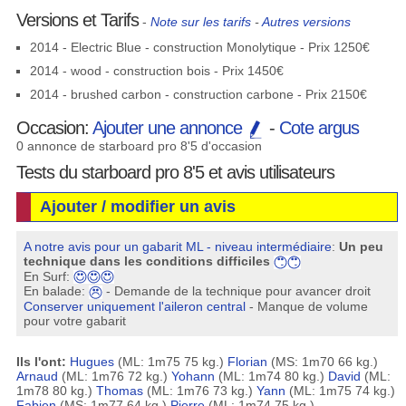
Versions et Tarifs
-
Note sur les tarifs
-
Autres versions
2014 - Electric Blue - construction Monolytique - Prix 1250€
2014 - wood - construction bois - Prix 1450€
2014 - brushed carbon - construction carbone - Prix 2150€
Occasion:
Ajouter une annonce
-
Cote argus
0 annonce de starboard pro 8'5 d'occasion
Tests du starboard pro 8'5 et avis utilisateurs
Ajouter / modifier un avis
A notre avis pour un gabarit ML - niveau intermédiaire
:
Un peu
technique dans les conditions difficiles
En Surf:
En balade:
- Demande de la technique pour avancer droit
Conserver uniquement l'aileron central
- Manque de volume
pour votre gabarit
Ils l'ont:
Hugues
(ML: 1m75 75 kg.)
Florian
(MS: 1m70 66 kg.)
Arnaud
(ML: 1m76 72 kg.)
Yohann
(ML: 1m74 80 kg.)
David
(ML:
1m78 80 kg.)
Thomas
(ML: 1m76 73 kg.)
Yann
(ML: 1m75 74 kg.)
Fabien
(MS: 1m77 64 kg.)
Pierre
(ML: 1m74 75 kg.)