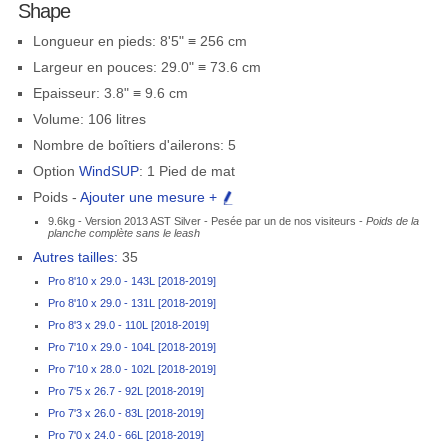
Shape
Longueur en pieds: 8'5" ≡ 256 cm
Largeur en pouces: 29.0" ≡ 73.6 cm
Epaisseur: 3.8" ≡ 9.6 cm
Volume: 106 litres
Nombre de boîtiers d'ailerons: 5
Option
WindSUP
: 1 Pied de mat
Poids -
Ajouter une mesure +
9.6kg - Version 2013 AST Silver - Pesée par un de nos visiteurs -
Poids de la
planche complète sans le leash
Autres tailles:
35
Pro 8'10 x 29.0 - 143L [2018-2019]
Pro 8'10 x 29.0 - 131L [2018-2019]
Pro 8'3 x 29.0 - 110L [2018-2019]
Pro 7'10 x 29.0 - 104L [2018-2019]
Pro 7'10 x 28.0 - 102L [2018-2019]
Pro 7'5 x 26.7 - 92L [2018-2019]
Pro 7'3 x 26.0 - 83L [2018-2019]
Pro 7'0 x 24.0 - 66L [2018-2019]