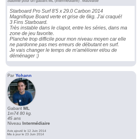
Stabilité pour un gabarit ML (Intermédiaire) : Mauvaise
Starboard Pro Surf 8'5 x 29.0 Carbon 2014
Magnifique Board verte et grise de 6kg. J'ai craqué!
3 Fins Starboard.
Très instable dans le clapot, entre les séries, dans ma
zone de jeu favorite.
Planche trop difficile pour mon niveau moyen car elle
ne pardonne pas mes erreurs de débutant en surf.
Je vais changer le temps de m'améliorer et/ou de
déménager :)
Par
Yohann
Gabarit
ML
1m74 80 kg.
45 ans
Niveau
Intermédiaire
Avis ajouté le 12 Juin 2014
Mis à jour le 23 Juin 2014