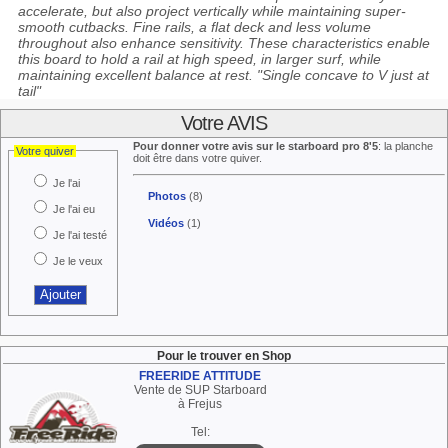
accelerate, but also project vertically while maintaining super-
smooth cutbacks. Fine rails, a flat deck and less volume
throughout also enhance sensitivity. These characteristics enable
this board to hold a rail at high speed, in larger surf, while
maintaining excellent balance at rest. "Single concave to V just at
tail"
Votre AVIS
Pour donner votre avis sur le starboard pro 8'5
: la planche
Votre quiver
doit être dans votre quiver.
Je l'ai
Photos
(8)
Je l'ai eu
Vidéos
(1)
Je l'ai testé
Je le veux
Pour le trouver en Shop
FREERIDE ATTITUDE
Vente de SUP Starboard
à Frejus
Tel: