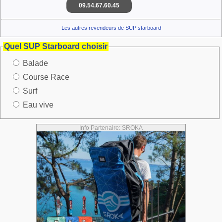
09.54.67.60.45
Les autres revendeurs de SUP starboard
Quel SUP Starboard choisir
Balade
Course Race
Surf
Eau vive
Info Partenaire: SROKA