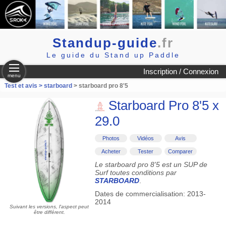
Standup-guide
.fr
Le guide du Stand up Paddle
Inscription / Connexion
menu
Test et avis >
starboard
> starboard pro 8'5
Starboard Pro 8'5 x
29.0
Photos
Vidéos
Avis
Acheter
Tester
Comparer
Le starboard pro 8'5 est un SUP de
Surf toutes conditions par
STARBOARD
.
Dates de commercialisation: 2013-
2014
Suivant les versions, l'aspect peut
être différent.