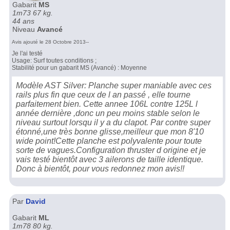
Gabarit
MS
1m73 67 kg.
44 ans
Niveau
Avancé
Avis ajouté le 28 Octobre 2013--
Je l'ai testé
Usage: Surf toutes conditions ;
Stabilité pour un gabarit MS (Avancé) : Moyenne
Modèle AST Silver: Planche super maniable avec ces
rails plus fin que ceux de l an passé , elle tourne
parfaitement bien. Cette annee 106L contre 125L l
année dernière ,donc un peu moins stable selon le
niveau surtout lorsqu il y a du clapot. Par contre super
étonné,une très bonne glisse,meilleur que mon 8'10
wide point!Cette planche est polyvalente pour toute
sorte de vagues.Configuration thruster d origine et je
vais testé bientôt avec 3 ailerons de taille identique.
Donc à bientôt, pour vous redonnez mon avis!!
Par
David
Gabarit
ML
1m78 80 kg.