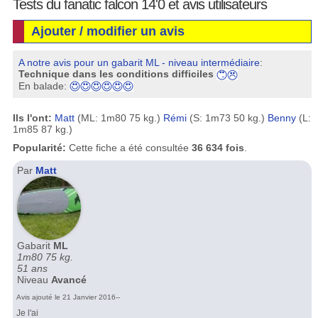
Tests du fanatic falcon 14'0 et avis utilisateurs
Ajouter / modifier un avis
A notre avis pour un gabarit ML - niveau intermédiaire
:
Technique dans les conditions difficiles
En balade:
Ils l'ont:
Matt
(ML: 1m80 75 kg.)
Rémi
(S: 1m73 50 kg.)
Benny
(L:
1m85 87 kg.)
Popularité:
Cette fiche a été consultée
36 634 fois
.
Par
Matt
Gabarit
ML
1m80 75 kg.
51 ans
Niveau
Avancé
Avis ajouté le 21 Janvier 2016--
Je l'ai