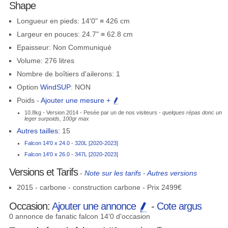
Shape
Longueur en pieds: 14'0" ≡ 426 cm
Largeur en pouces: 24.7" ≡ 62.8 cm
Epaisseur: Non Communiqué
Volume: 276 litres
Nombre de boîtiers d'ailerons: 1
Option
WindSUP
: NON
Poids -
Ajouter une mesure +
10.8kg - Version 2014 - Pesée par un de nos visiteurs -
quelques répas donc un
leger surpoids, 100gr max
Autres tailles:
15
Falcon 14'0 x 24.0 - 320L [2020-2023]
Falcon 14'0 x 26.0 - 347L [2020-2023]
Versions et Tarifs
-
Note sur les tarifs
-
Autres versions
2015 - carbone - construction carbone - Prix 2499€
Occasion:
Ajouter une annonce
-
Cote argus
0 annonce de fanatic falcon 14'0 d'occasion