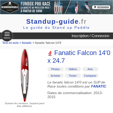
Standup-guide
.fr
Le guide du Stand up Paddle
Inscription / Connexion
menu
Test et avis >
fanatic
> fanatic falcon 14'0
Fanatic Falcon 14'0
x 24.7
Photos
Vidéos
Avis
Acheter
Tester
Comparer
Le fanatic falcon 14'0 est un SUP de
Race toutes conditions par
FANATIC
.
Dates de commercialisation: 2013-
2015
Suivant les versions, l'aspect peut
être différent.