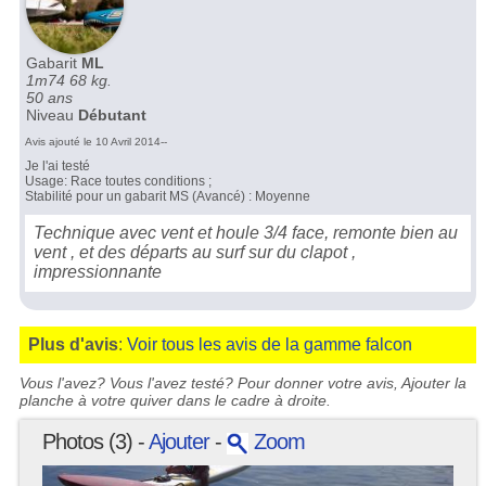
Gabarit
ML
1m74 68 kg.
50 ans
Niveau
Débutant
Avis ajouté le 10 Avril 2014--
Je l'ai testé
Usage: Race toutes conditions ;
Stabilité pour un gabarit MS (Avancé) : Moyenne
Technique avec vent et houle 3/4 face, remonte bien au
vent , et des départs au surf sur du clapot ,
impressionnante
Plus d'avis
:
Voir tous les avis de la gamme falcon
Vous l'avez? Vous l'avez testé? Pour donner votre avis, Ajouter la
planche à votre quiver dans le cadre à droite.
Photos (3) -
Ajouter
-
Zoom