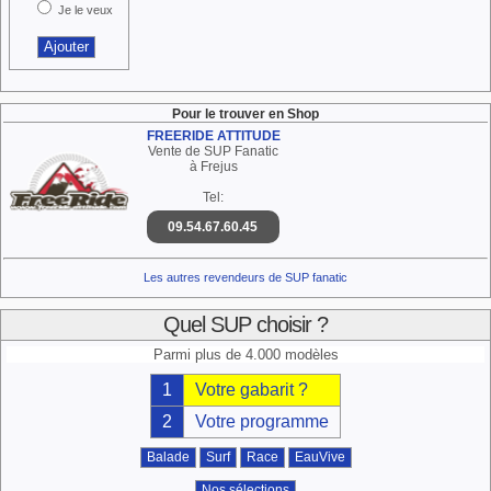
Je le veux
Pour le trouver en Shop
FREERIDE ATTITUDE
Vente de SUP Fanatic
à Frejus
Tel:
09.54.67.60.45
Les autres revendeurs de SUP fanatic
Quel SUP choisir ?
Parmi plus de 4.000 modèles
1
Votre gabarit ?
2
Votre programme
Balade
Surf
Race
EauVive
Nos sélections