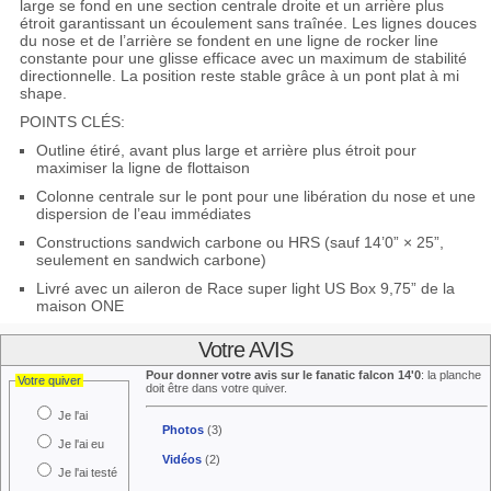
large se fond en une section centrale droite et un arrière plus
étroit garantissant un écoulement sans traînée. Les lignes douces
du nose et de l’arrière se fondent en une ligne de rocker line
constante pour une glisse efficace avec un maximum de stabilité
directionnelle. La position reste stable grâce à un pont plat à mi
shape.
POINTS CLÉS:
Outline étiré, avant plus large et arrière plus étroit pour
maximiser la ligne de flottaison
Colonne centrale sur le pont pour une libération du nose et une
dispersion de l’eau immédiates
Constructions sandwich carbone ou HRS (sauf 14’0” × 25”,
seulement en sandwich carbone)
Livré avec un aileron de Race super light US Box 9,75” de la
maison ONE
Votre AVIS
Pour donner votre avis sur le fanatic falcon 14'0
: la planche
Votre quiver
doit être dans votre quiver.
Je l'ai
Photos
(3)
Je l'ai eu
Vidéos
(2)
Je l'ai testé