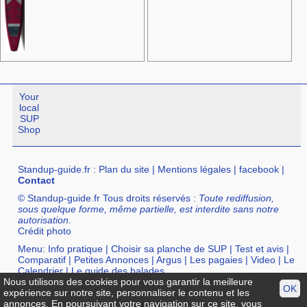
Your
local
SUP
Shop
Standup-guide.fr
:
Plan du site
|
Mentions légales
|
facebook
|
Contact
© Standup-guide.fr Tous droits réservés :
Toute rediffusion,
sous quelque forme, même partielle, est interdite sans notre
autorisation.
Crédit photo
Menu:
Info pratique
|
Choisir sa planche de SUP
|
Test et avis
|
Comparatif
|
Petites Annonces
|
Argus
|
Les pagaies
|
Video
|
Le
Calendrier
|
Le guide des balades
Nous utilisons des cookies pour vous garantir la meilleure
Annuaire :
SurfShop et Magasins pour acheter un SUP
|
Points
OK
expérience sur notre site, personnaliser le contenu et les
Location de SUP
|
Ecole de SUP
annonces. En poursuivant votre navigation sur ce site, vous