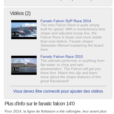
Vidéos (2)
Fanatic Falcon SUP Race 2014
The new Falcon Race is quite simply
built for speed. With a revolutionary bow
shape and adjusted scoop line, the
4:36
Falcon Race is faster and more stable
than ever before. Fanatic shaper
Sebastian Wenzel explaining the board
here.
Fanatic Falcon Race 2015
The ultimate performer in anything from
flat water, to chop and epic
downwinders. The Falcon will get you
3:55
there first. Watch this clip and learn
more about the shape features of this
great Raceboard!
Vous devez être connecté pour ajouter des vidéos
Plus d'info sur le fanatic falcon 14'0
Pour 2014, la ligne de flottaison a été rallongée, leur avant plus