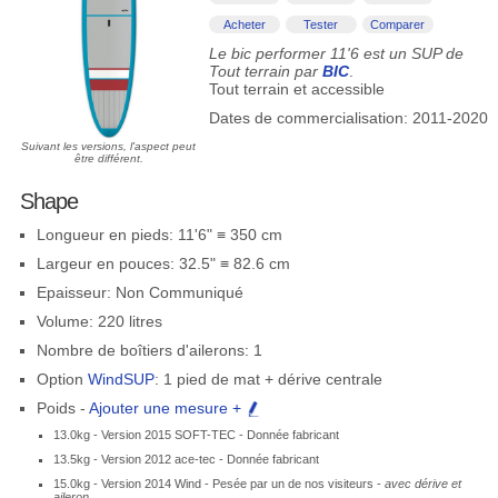
Acheter
Tester
Comparer
Le bic performer 11'6 est un SUP de
Tout terrain par
BIC
.
Tout terrain et accessible
Dates de commercialisation: 2011-2020
Suivant les versions, l'aspect peut
être différent.
Shape
Longueur en pieds: 11'6" ≡ 350 cm
Largeur en pouces: 32.5" ≡ 82.6 cm
Epaisseur: Non Communiqué
Volume: 220 litres
Nombre de boîtiers d'ailerons: 1
Option
WindSUP
: 1 pied de mat + dérive centrale
Poids -
Ajouter une mesure +
13.0kg - Version 2015 SOFT-TEC - Donnée fabricant
13.5kg - Version 2012 ace-tec - Donnée fabricant
15.0kg - Version 2014 Wind - Pesée par un de nos visiteurs -
avec dérive et
aileron