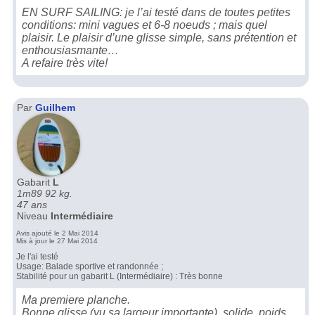
EN SURF SAILING: je l’ai testé dans de toutes petites
conditions: mini vagues et 6-8 noeuds ; mais quel
plaisir. Le plaisir d’une glisse simple, sans prétention et
enthousiasmante…
A refaire très vite!
Par
Guilhem
Gabarit
L
1m89 92 kg.
47 ans
Niveau
Intermédiaire
Avis ajouté le 2 Mai 2014
Mis à jour le 27 Mai 2014
Je l'ai testé
Usage: Balade sportive et randonnée ;
Stabilité pour un gabarit L (Intermédiaire) : Très bonne
Ma premiere planche.
Bonne glisse (vu sa largeur importante), solide, poids