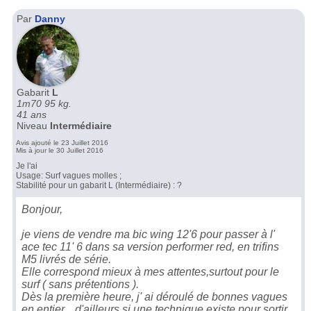
Par
Danny
Gabarit
L
1m70 95 kg.
41 ans
Niveau
Intermédiaire
Avis ajouté le 23 Juillet 2016
Mis à jour le 30 Juillet 2016
Je l'ai
Usage: Surf vagues molles ;
Stabilité pour un gabarit L (Intermédiaire) : ?
Bonjour,
je viens de vendre ma bic wing 12'6 pour passer à l'
ace tec 11' 6 dans sa version performer red, en trifins
M5 livrés de série.
Elle correspond mieux à mes attentes,surtout pour le
surf ( sans prétentions ).
Dès la première heure, j' ai déroulé de bonnes vagues
en entier... d'ailleurs si une technique existe pour sortir