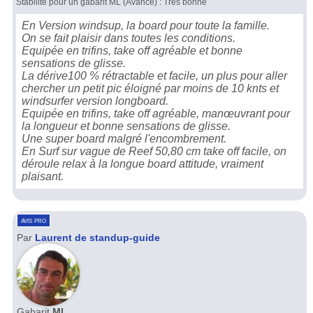
Stabilité pour un gabarit ML (Avancé) : Très bonne
En Version windsup, la board pour toute la famille.
On se fait plaisir dans toutes les conditions.
Equipée en trifins, take off agréable et bonne
sensations de glisse.
La dérive100 % rétractable et facile, un plus pour aller
chercher un petit pic éloigné par moins de 10 knts et
windsurfer version longboard.
Equipée en trifins, take off agréable, manœuvrant pour
la longueur et bonne sensations de glisse.
Une super board malgré l'encombrement.
En Surf sur vague de Reef 50,80 cm take off facile, on
déroule relax à la longue board attitude, vraiment
plaisant.
avis pro
Par
Laurent de standup-guide
Gabarit
ML