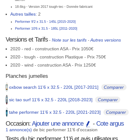
18.6kg - Version 2017 tough-tec - Donnée fabricant
Autres tailles:
2
Performer 9'2 x 31.5 - 145L [2015-2020]
Performer 10'6 x 31.5 - 185L [2011-2020]
Versions et Tarifs
-
Note sur les tarifs
-
Autres versions
2020 - red - construction ASA - Prix 1050€
2020 - tough - construction Plastique - Prix 750€
2020 - wind - construction ASA - Prix 1250€
Planches jumelles
oxbow search 11'6 x 32.5 - 220L [2017-2021]
Comparer
sic tao surf 11'6 x 32.5 - 220L [2018-2023]
Comparer
tahe performer 11'6 x 32.5 - 220L [2021-2023]
Comparer
Occasion:
Ajouter une annonce
-
Cote argus
1 annonce(s)
de bic performer 11'6 d'occasion
Tests du bic performer 11'6 et avis utilisateurs