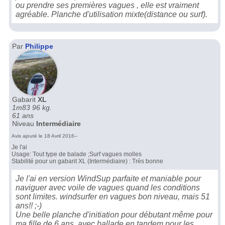
ou prendre ses premières vagues , elle est vraiment
agréable. Planche d'utilisation mixte(distance ou surf).
Par
Philippe
Gabarit
XL
1m83 96 kg.
61 ans
Niveau
Intermédiaire
Avis ajouté le 18 Avril 2016--
Je l'ai
Usage: Tout type de balade ;Surf vagues molles
Stabilité pour un gabarit XL (Intermédiaire) : Très bonne
Je l'ai en version WindSup parfaite et maniable pour
naviguer avec voile de vagues quand les conditions
sont limites. windsurfer en vagues bon niveau, mais 51
ans!! ;-)
Une belle planche d'initiation pour débutant même pour
ma fille de 6 ans, avec ballade en tandem pour les