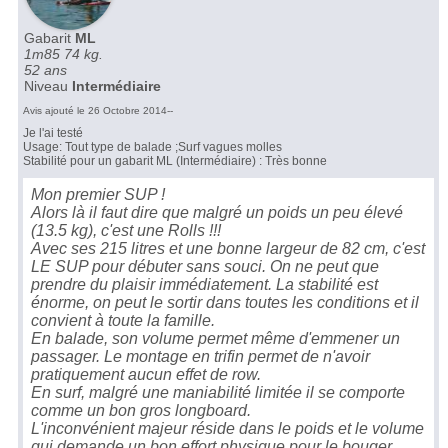
Gabarit
ML
1m85 74 kg.
52 ans
Niveau
Intermédiaire
Avis ajouté le 26 Octobre 2014--
Je l'ai testé
Usage: Tout type de balade ;Surf vagues molles
Stabilité pour un gabarit ML (Intermédiaire) : Très bonne
Mon premier SUP !
Alors là il faut dire que malgré un poids un peu élevé
(13.5 kg), c'est une Rolls !!!
Avec ses 215 litres et une bonne largeur de 82 cm, c'est
LE SUP pour débuter sans souci. On ne peut que
prendre du plaisir immédiatement. La stabilité est
énorme, on peut le sortir dans toutes les conditions et il
convient à toute la famille.
En balade, son volume permet même d'emmener un
passager. Le montage en trifin permet de n'avoir
pratiquement aucun effet de row.
En surf, malgré une maniabilité limitée il se comporte
comme un bon gros longboard.
L'inconvénient majeur réside dans le poids et le volume
qui demande un bon effort physique pour le bouger.