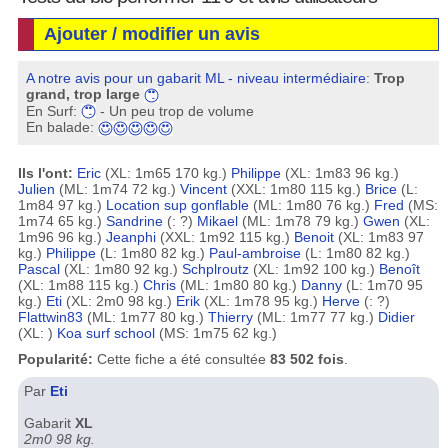
Ajouter / modifier un avis
A notre avis pour un gabarit ML - niveau intermédiaire
:
Trop
grand, trop large
En Surf:
- Un peu trop de volume
En balade:
Ils l'ont:
Eric
(XL: 1m65 170 kg.)
Philippe
(XL: 1m83 96 kg.)
Julien
(ML: 1m74 72 kg.)
Vincent
(XXL: 1m80 115 kg.)
Brice
(L:
1m84 97 kg.)
Location sup gonflable
(ML: 1m80 76 kg.)
Fred
(MS:
1m74 65 kg.)
Sandrine
(: ?)
Mikael
(ML: 1m78 79 kg.)
Gwen
(XL:
1m96 96 kg.)
Jeanphi
(XXL: 1m92 115 kg.)
Benoit
(XL: 1m83 97
kg.)
Philippe
(L: 1m80 82 kg.)
Paul-ambroise
(L: 1m80 82 kg.)
Pascal
(XL: 1m80 92 kg.)
Schplroutz
(XL: 1m92 100 kg.)
Benoît
(XL: 1m88 115 kg.)
Chris
(ML: 1m80 80 kg.)
Danny
(L: 1m70 95
kg.)
Eti
(XL: 2m0 98 kg.)
Erik
(XL: 1m78 95 kg.)
Herve
(: ?)
Flattwin83
(ML: 1m77 80 kg.)
Thierry
(ML: 1m77 77 kg.)
Didier
(XL: )
Koa surf school
(MS: 1m75 62 kg.)
Popularité:
Cette fiche a été consultée
83 502 fois
.
Par
Eti
Gabarit
XL
2m0 98 kg.