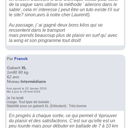
de la vague sans utiliser la méthode ' ailerons dans le
sable', cela m' interesse ( peut être un tuto existe t'il sur
le site? sinon,avis à notre cher Laurent!).
Au passage, j' ai gagné deux bons kilos qui se
ressentent dans le transport
mais prends beaucoup plus de plaisir en surf qu' avec
la wing et son programme tout droit!
Par
Franck
Gabarit
XL
1m90 90 kg.
62 ans
Niveau
Intermédiaire
Avis ajouté le 20 Janvier 2016
Mis à jour le 29 Avril 2016
Je l'ai testé
Usage: Tout type de balade ;
Stabilité pour un gabarit XL (Débutant) : Très bonne
En progrès à chaque sortie, ce qui permet d 'éprouver
du plaisir et des satisfactions. C'est sur qu'elle est un
peu lourde mais pour débuter en ballade de 7 à 10 km