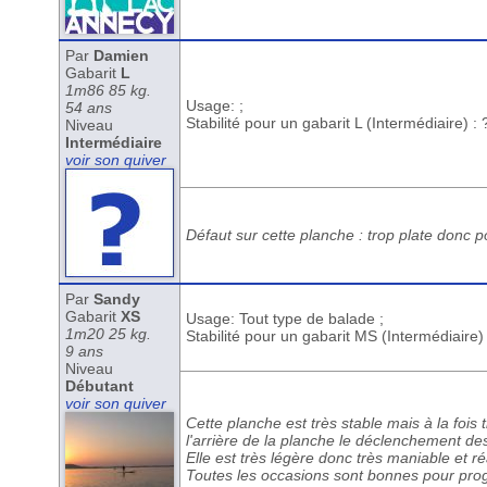
Par
Damien
Gabarit
L
1m86 85 kg.
Usage: ;
54 ans
Stabilité pour un gabarit L (Intermédiaire) : 
Niveau
Intermédiaire
voir son quiver
Défaut sur cette planche : trop plate donc 
Par
Sandy
Gabarit
XS
Usage: Tout type de balade ;
1m20 25 kg.
Stabilité pour un gabarit MS (Intermédiaire)
9 ans
Niveau
Débutant
voir son quiver
Cette planche est très stable mais à la fois 
l'arrière de la planche le déclenchement des
Elle est très légère donc très maniable et ré
Toutes les occasions sont bonnes pour progre