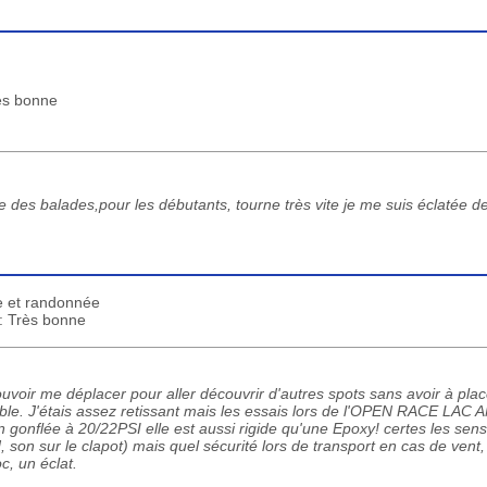
rès bonne
re des balades,pour les débutants, tourne très vite je me suis éclatée 
e et randonnée
 : Très bonne
uvoir me déplacer pour aller découvrir d'autres spots sans avoir à plac
lable. J'étais assez retissant mais les essais lors de l'OPEN RACE LA
n gonflée à 20/22PSI elle est aussi rigide qu'une Epoxy! certes les sen
 son sur le clapot) mais quel sécurité lors de transport en cas de vent
c, un éclat.