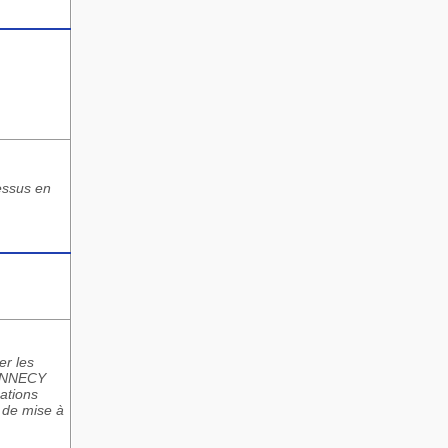
dessus en
er les
C ANNECY
sations
, de mise à