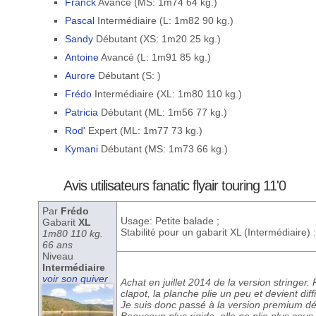
Franck
Avancé (MS: 1m74 64 kg.)
Pascal
Intermédiaire (L: 1m82 90 kg.)
Sandy
Débutant (XS: 1m20 25 kg.)
Antoine
Avancé (L: 1m91 85 kg.)
Aurore
Débutant (S: )
Frédo
Intermédiaire (XL: 1m80 110 kg.)
Patricia
Débutant (ML: 1m56 77 kg.)
Rod'
Expert (ML: 1m77 73 kg.)
Kymani
Débutant (MS: 1m73 66 kg.)
Avis utilisateurs fanatic flyair touring 11'0
Par
Frédo
Usage: Petite balade ;
Gabarit
XL
Stabilité pour un gabarit XL (Intermédiaire)
1m80 110 kg.
66 ans
Niveau
Intermédiaire
voir son quiver
Achat en juillet 2014 de la version stringer
clapot, la planche plie un peu et devient dif
Je suis donc passé à la version premium déb