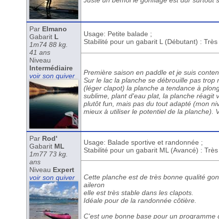
Juste un bemol le gonflage est dur surtout s
Par
Elmano
Usage: Petite balade ;
Gabarit
L
Stabilité pour un gabarit L (Débutant) : Trè
1m74 88 kg.
41 ans
Niveau
Intermédiaire
Première saison en paddle et je suis content
voir son quiver
Sur le lac la planche se débrouille pas trop 
(léger clapot) la planche a tendance à plon
sublime, plant d'eau plat, la planche réagit 
plutôt fun, mais pas du tout adapté (mon ni
mieux à utiliser le potentiel de la planche)
Par
Rod'
Usage: Balade sportive et randonnée ;
Gabarit
ML
Stabilité pour un gabarit ML (Avancé) : Trè
1m77 73 kg.
ans
Niveau
Expert
Cette planche est de très bonne qualité go
voir son quiver
aileron
elle est très stable dans les clapots.
Idéale pour de la randonnée côtière.
C'est une bonne base pour un programme d