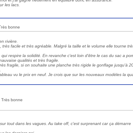
s moi et j'ai gagné nettement en équilibre donc en assurance.
r les lacs.
 Très bonne
 rivière.
rès facile et très agréable. Malgré la taille et le volume elle tourne trè
 qui respire la solidité. En revanche c'est loin d'être le cas du sac a p
auvaise qualités et très fragile.
très fragile, si on souhaite une planche très rigide le gonflage jusqu'à 2
.
ableau vu le prix en neuf. Je crois que sur les nouveaux modèles la qua
 : Très bonne
sur tout dans les vagues. Au take off, c'est surprenant car ça démarre