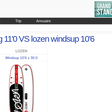
e
Trip
Annuaire
ing 11'0 VS lozen windsup 10'6
LOZEN
Windsup 10'6 x 30.0