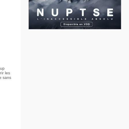
sup
ir les
le sans