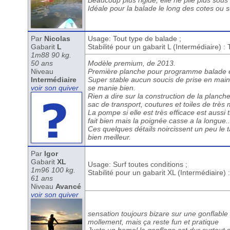
Beaucoup plus rigide, elle ne plie plus sou
Idéale pour la balade le long des cotes ou su
Par
Nicolas
Usage: Tout type de balade ;
Gabarit
L
Stabilité pour un gabarit L (Intermédiaire) :
1m88 90 kg.
50 ans
Modèle premium, de 2013.
Niveau
Première planche pour programme balade en
Intermédiaire
Super stable aucun soucis de prise en main, t
voir son quiver
se manie bien.
Rien a dire sur la construction de la planche
sac de transport, coutures et toiles de très m
La pompe si elle est très efficace est aussi 
fait bien mais la poignée casse a la longue..
Ces quelques détails noircissent un peu le t
bien meilleur.
Par
Igor
Gabarit
XL
Usage: Surf toutes conditions ;
1m96 100 kg.
Stabilité pour un gabarit XL (Intermédiaire)
61 ans
Niveau
Avancé
voir son quiver
sensation toujours bizare sur une gonflable 
mollement, mais ça reste fun et pratique