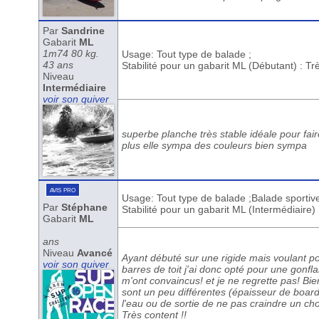
Par
Sandrine
Gabarit
ML
1m74 80 kg.
Usage: Tout type de balade ;
43 ans
Stabilité pour un gabarit ML (Débutant) : T
Niveau
Intermédiaire
voir son quiver
superbe planche très stable idéale pour fai
plus elle sympa des couleurs bien sympa
avis pro
Usage: Tout type de balade ;Balade sportiv
Par
Stéphane
Stabilité pour un gabarit ML (Intermédiaire)
Gabarit
ML
ans
Niveau
Avancé
Ayant débuté sur une rigide mais voulant po
voir son quiver
barres de toit j'ai donc opté pour une gonf
m'ont convaincus! et je ne regrette pas! Bie
sont un peu différentes (épaisseur de board,
l'eau ou de sortie de ne pas craindre un cho
Très content !!