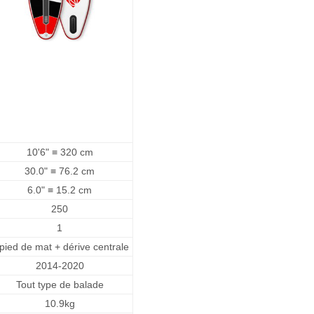
10'6" ≡ 320 cm
30.0" ≡ 76.2 cm
6.0" ≡ 15.2 cm
250
1
pied de mat + dérive centrale
2014-2020
Tout type de balade
10.9kg