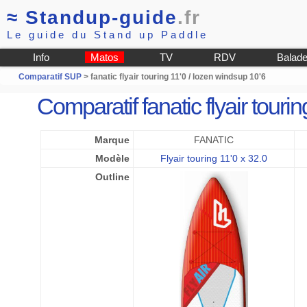
≈
Standup-guide
.fr
Le guide du Stand up Paddle
Info
Matos
TV
RDV
Balad
Comparatif SUP
> fanatic flyair touring 11'0 / lozen windsup 10'6
Comparatif fanatic flyair tour
Marque
FANATIC
Modèle
Flyair touring 11'0 x 32.0
Outline