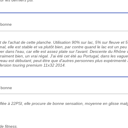
ur les derniers psi.
s bonne
 de l'achat de cette planche. Utilisation 90% sur lac, 5% sur fleuve et
mal, elle est stable et va plutôt bien, par contre quand le lac est un peu
ger dans l'eau, car elle est assez plate sur l'avant. Descente du Rhône
vraiment bien, un vrai régal. J'ai été cet été au Portugal, dans les vagues
veau est débutant, peut-être que d'autres personnes plus expérimenté 
. Version touring premium 11x32 2014.
s bonne
nflée à 22PSI, elle procure de bonne sensation, moyenne en glisse mal
e fitness.