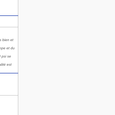
s bien et
ompe et du
0 psi se
lité est