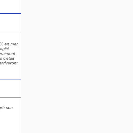
 5% en mer.
 agité
 vraiment
 c'était
arriveront
gré son