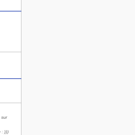
 sur
: )))