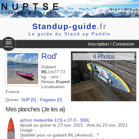
Standup-guide
.fr
Le guide du Stand up Paddle
Inscription / Connexion
menu
Rod'
4 Photos
Gabarit
ML
1m77 73
kg. - ans -
Niveau
Expert
Localisation:
France
Quiver:
SUP [5]
-
Pagaies [0]
Mes planches (Je les ai)
aztron meteorlite 12'6 x 27.0 - 300L
Ajouté au quiver le 23 nov. 2021
- Avis du 23 nov. 2021
Usage: ;
Stabilité pour un gabarit ML (Avancé) : ?