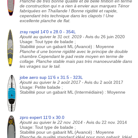
Planche de très bonne qualité et de belle finition en terme
de construction qui n a rien à envier aux marques Ténor
fabriquées en Thaïlande ! Bonne rigidité et rapide,
cependant très technique dans les clapots ! Une
excellente planche de flat.
zray rapid 14'0 x 28.0 - 354L
Ajouté au quiver le 31 oct. 2019
- Avis du 26 juin 2020
Usage: Tout type de balade ;
Stabilité pour un gabarit ML (Avancé) : Moyenne
Planche d une bonne rigidité avec le principe de double
chambre.Cependant le pad reste moyen en terme de
collage. Planche stable mais pas très manoeuvrable dans
les virages sur le tail.
jobe aero sup 11'6 x 31.5 - 323L
Ajouté au quiver le 2 août 2017
- Avis du 2 août 2017
Usage: Petite balade ;
Stabilité pour un gabarit ML (Intermédiaire) : Moyenne
zpro expert 11'0 x 30.0
Ajouté au quiver le 22 nov. 2014
- Avis du 22 nov. 2014
Usage: Tout type de balade ;
Stabilité pour un gabarit ML (Avancé) : Moyenne
Planche de qualité standard idéal pour mon gabarit. Idéal