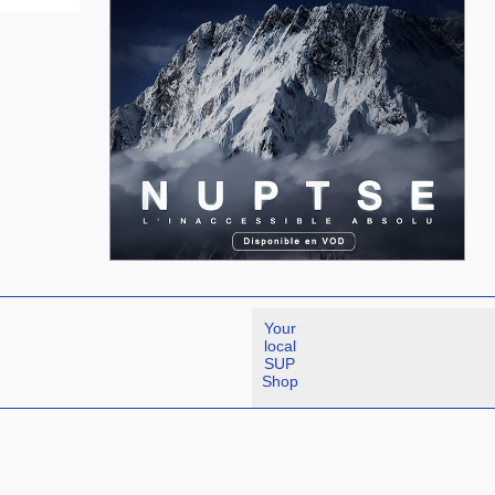
Your
local
SUP
Shop