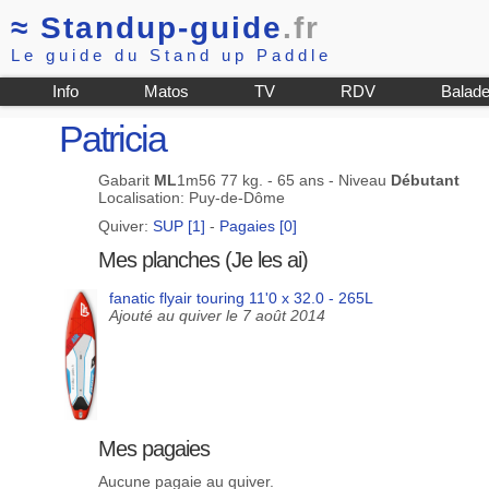
≈
Standup-guide
.fr
Le guide du Stand up Paddle
Info
Matos
TV
RDV
Balad
Patricia
Gabarit
ML
1m56 77 kg. - 65 ans - Niveau
Débutant
Localisation: Puy-de-Dôme
Quiver:
SUP [1]
-
Pagaies [0]
Mes planches (Je les ai)
fanatic flyair touring 11'0 x 32.0 - 265L
Ajouté au quiver le 7 août 2014
Mes pagaies
Aucune pagaie au quiver.