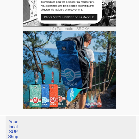
Info Partenaire: SROKA
Your
local
SUP
Shop