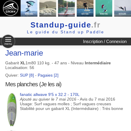
Standup-guide
.fr
Le guide du Stand up Paddle
Inscription / Connexion
menu
Jean-marie
Gabarit
XL
1m80 110 kg. - 47 ans - Niveau
Intermédiaire
Localisation: 56
Quiver:
SUP [8]
-
Pagaies [2]
Mes planches (Je les ai)
fanatic allwave 9'5 x 32.2 - 170L
Ajouté au quiver le 7 mai 2016
- Avis du 7 mai 2016
Usage: Surf vagues molles ; Surf vagues creuses
Stabilité pour un gabarit XL (Intermédiaire) : Très bonne