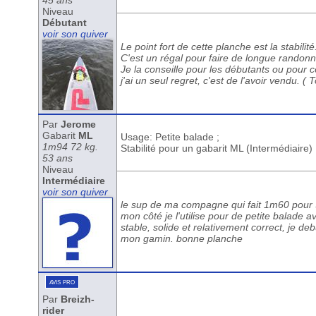
45 ans
Niveau
Débutant
voir son quiver
Le point fort de cette planche est la stabilité
C'est un régal pour faire de longue randon
Je la conseille pour les débutants ou pour c
j'ai un seul regret, c'est de l'avoir vendu. 
Par
Jerome
Gabarit
ML
Usage: Petite balade ;
1m94 72 kg.
Stabilité pour un gabarit ML (Intermédiaire) 
53 ans
Niveau
Intermédiaire
voir son quiver
le sup de ma compagne qui fait 1m60 pour 5
mon côté je l'utilise pour de petite balade
stable, solide et relativement correct, je d
mon gamin. bonne planche
avis pro
Par
Breizh-
rider