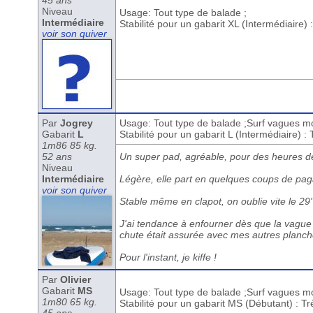
45 ans
Niveau
Usage: Tout type de balade ;
Intermédiaire
Stabilité pour un gabarit XL (Intermédiaire)
voir son quiver
Par
Jogrey
Usage: Tout type de balade ;Surf vagues mo
Gabarit
L
Stabilité pour un gabarit L (Intermédiaire) :
1m86 85 kg.
52 ans
Un super pad, agréable, pour des heures d
Niveau
Intermédiaire
Légère, elle part en quelques coups de pag
voir son quiver
Stable même en clapot, on oublie vite le 29
J'ai tendance à enfourner dès que la vague s
chute était assurée avec mes autres planch
Pour l'instant, je kiffe !
Par
Olivier
Gabarit
MS
Usage: Tout type de balade ;Surf vagues mo
1m80 65 kg.
Stabilité pour un gabarit MS (Débutant) : T