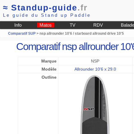
≈
Standup-guide
.fr
Le guide du Stand up Paddle
Info
Matos
TV
RDV
Balad
Comparatif SUP
> nsp allrounder 10'6 / starboard allround drive 10'5
Comparatif nsp allrounder 10'
Marque
NSP
Modèle
Allrounder 10'6 x 29.0
Outline