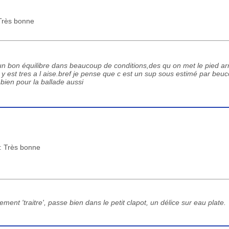
 Très bonne
n bon équilibre dans beaucoup de conditions,des qu on met le pied arri
on y est tres a l aise.bref je pense que c est un sup sous estimé par beu
s bien pour la ballade aussi
 : Très bonne
ent 'traitre', passe bien dans le petit clapot, un délice sur eau plate.