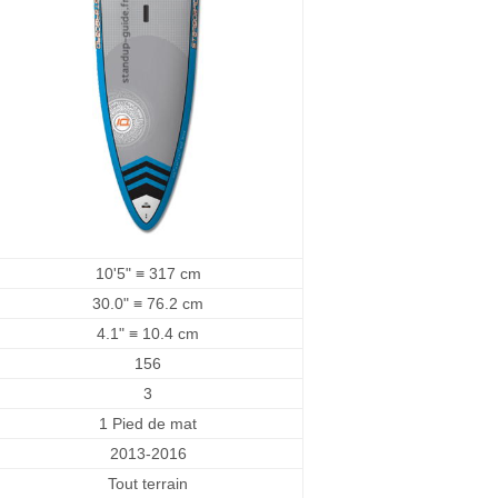
10'5" ≡ 317 cm
30.0" ≡ 76.2 cm
4.1" ≡ 10.4 cm
156
3
1 Pied de mat
2013-2016
Tout terrain