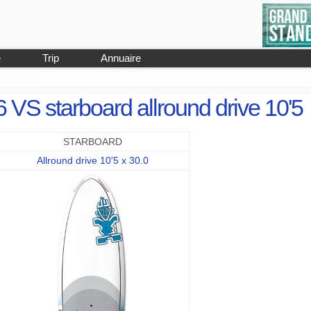
e
Trip
Annuaire
6 VS starboard allround drive 10'5
STARBOARD
Allround drive 10'5 x 30.0