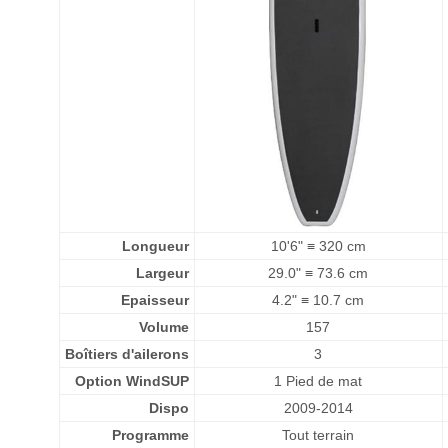
Longueur
10'6" ≡ 320 cm
Largeur
29.0" ≡ 73.6 cm
Epaisseur
4.2" ≡ 10.7 cm
Volume
157
Boîtiers d'ailerons
3
Option WindSUP
1 Pied de mat
Dispo
2009-2014
Programme
Tout terrain