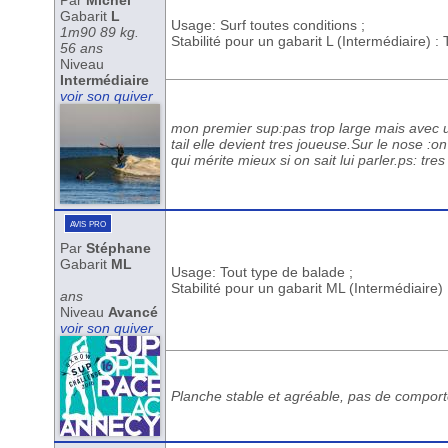
Par
Michel
Gabarit
L
Usage: Surf toutes conditions ;
1m90 89 kg.
Stabilité pour un gabarit L (Intermédiaire) :
56 ans
Niveau
Intermédiaire
voir son quiver
mon premier sup:pas trop large mais avec u
tail elle devient tres joueuse.Sur le nose :
qui mérite mieux si on sait lui parler.ps: tre
avis pro
Par
Stéphane
Gabarit
ML
Usage: Tout type de balade ;
Stabilité pour un gabarit ML (Intermédiaire)
ans
Niveau
Avancé
voir son quiver
Planche stable et agréable, pas de comportem