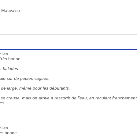
 : Mauvaise
lles
 Très bonne
e balades.
aie sur de petites vagues.
' de large, même pour les débutants.
e creuse, mais on arrive à ressortir de l'eau, en reculant franchement,
es.
lles
rès bonne