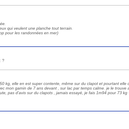
.
née.
eux qui veulent une planche tout terrain.
( Top pour les randonnées en mer)
: ?
0 kg, elle en est super contente, même sur du clapot et pourtant elle 
 avec mon gamin de 7 ans devant , sur lac par temps calme. je le trouve
ebute, pas d'avis sur du clapots , jamais essayé, je fais 1m94 pour 73 kg