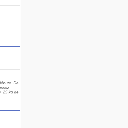
débute. De
 assez
 + 25 kg de