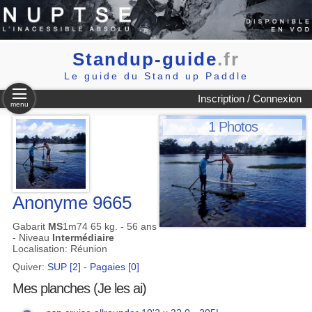
Standup-guide
.fr
Le guide du Stand up Paddle
Inscription / Connexion
menu
1 Photos
Anonyme 9665
Gabarit
MS
1m74 65 kg. - 56 ans
- Niveau
Intermédiaire
Localisation: Réunion
Quiver:
SUP [2]
-
Pagaies [0]
Mes planches (Je les ai)