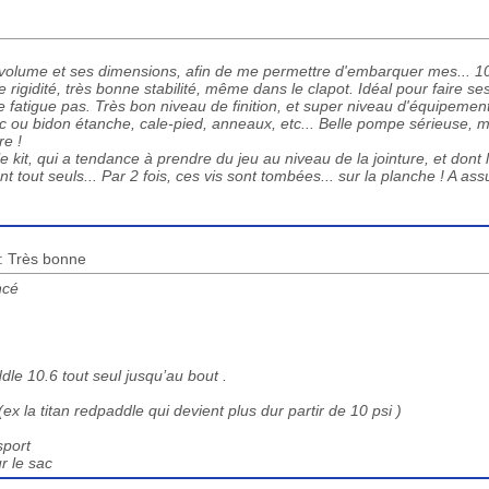
n volume et ses dimensions, afin de me permettre d'embarquer mes... 1
 rigidité, très bonne stabilité, même dans le clapot. Idéal pour faire se
ne fatigue pas. Très bon niveau de finition, et super niveau d'équipemen
sac ou bidon étanche, cale-pied, anneaux, etc... Belle pompe sérieuse, m
re !
 kit, qui a tendance à prendre du jeu au niveau de la jointure, et dont l
t tout seuls... Par 2 fois, ces vis sont tombées... sur la planche ! A as
 : Très bonne
ncé
le 10.6 tout seul jusqu’au bout .
x la titan redpaddle qui devient plus dur partir de 10 psi )
sport
ur le sac