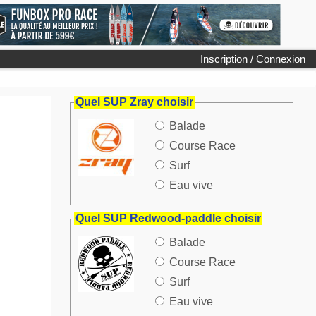
Inscription / Connexion
Quel SUP Zray choisir
Balade
Course Race
Surf
Eau vive
Quel SUP Redwood-paddle choisir
Balade
Course Race
Surf
Eau vive