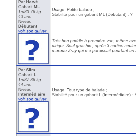
Par
Hervé
Gabarit
ML
Usage: Petite balade ;
1m83 76 kg.
Stabilité pour un gabarit ML (Débutant) : ?
43 ans
Niveau
Débutant
voir son quiver
Très bon paddle à première vue, même avec 
diriger. Seul gros hic ; après 3 sorties seu
marque Zray qui me paraissait pourtant un b
Par
Slim
Gabarit
L
1m87 86 kg.
44 ans
Niveau
Usage: Tout type de balade ;
Intermédiaire
Stabilité pour un gabarit L (Intermédiaire) 
voir son quiver