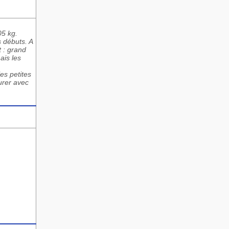
05 kg.
s débuts. A
t : grand
ais les
es petites
surer avec