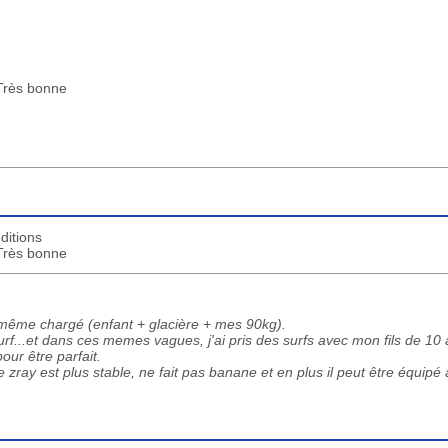
 Très bonne
ditions
 Très bonne
 même chargé (enfant + glacière + mes 90kg).
f...et dans ces memes vagues, j'ai pris des surfs avec mon fils de 10 
pour être parfait.
e zray est plus stable, ne fait pas banane et en plus il peut être équipé