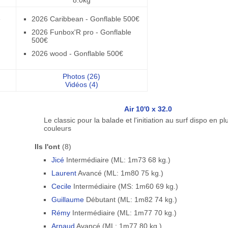
8.0kg
e
2026 Caribbean - Gonflable 500€
2026 Funbox'R pro - Gonflable
500€
2026 wood - Gonflable 500€
Photos (26)
Vidéos (4)
Air 10'0 x 32.0
Le classic pour la balade et l'initiation au surf dispo en pl
couleurs
Ils l'ont
(8)
Jicé
Intermédiaire (ML: 1m73 68 kg.)
Laurent
Avancé (ML: 1m80 75 kg.)
Cecile
Intermédiaire (MS: 1m60 69 kg.)
Guillaume
Débutant (ML: 1m82 74 kg.)
Rémy
Intermédiaire (ML: 1m77 70 kg.)
Arnaud
Avancé (ML: 1m77 80 kg.)