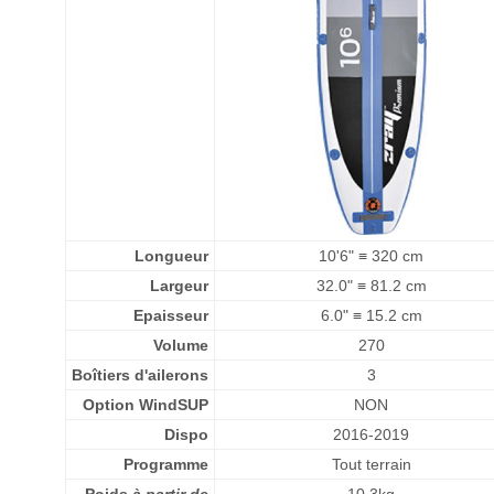
Longueur
10'6" ≡ 320 cm
Largeur
32.0" ≡ 81.2 cm
Epaisseur
6.0" ≡ 15.2 cm
Volume
270
Boîtiers d'ailerons
3
Option WindSUP
NON
Dispo
2016-2019
Programme
Tout terrain