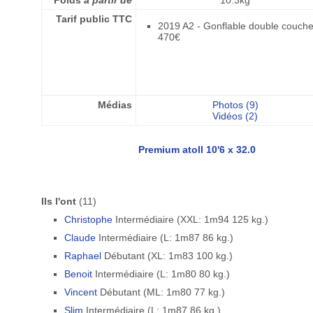
Poids
à partir de
10.3kg
Tarif public TTC
2019 A2 - Gonflable double couch
470€
Médias
Photos (9)
Vidéos (2)
Premium atoll 10'6 x 32.0
Ils l'ont
(11)
Christophe
Intermédiaire (XXL: 1m94 125 kg.)
Claude
Intermédiaire (L: 1m87 86 kg.)
Raphael
Débutant (XL: 1m83 100 kg.)
Benoit
Intermédiaire (L: 1m80 80 kg.)
Vincent
Débutant (ML: 1m80 77 kg.)
Slim
Intermédiaire (L: 1m87 86 kg.)