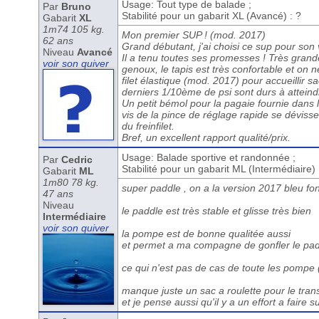
Usage: Tout type de balade ;
Par
Bruno
Stabilité pour un gabarit XL (Avancé) : ?
Gabarit
XL
1m74 105 kg.
Mon premier SUP ! (mod. 2017)
62 ans
Grand débutant, j'ai choisi ce sup pour so
Niveau
Avancé
Il a tenu toutes ses promesses ! Très grande
voir son quiver
genoux, le tapis est très confortable et on 
filet élastique (mod. 2017) pour accueillir 
derniers 1/10ème de psi sont durs à atteind
Un petit bémol pour la pagaie fournie dans le
vis de la pince de réglage rapide se dévissen
du freinfilet.
Bref, un excellent rapport qualité/prix.
Usage: Balade sportive et randonnée ;
Par
Cedric
Stabilité pour un gabarit ML (Intermédiaire)
Gabarit
ML
1m80 78 kg.
super paddle , on a la version 2017 bleu fo
47 ans
Niveau
le paddle est très stable et glisse très bien
Intermédiaire
voir son quiver
la pompe est de bonne qualitée aussi
et permet a ma compagne de gonfler le padd
ce qui n'est pas de cas de toute les pompe (e
manque juste un sac a roulette pour le tran
et je pense aussi qu'il y a un effort a faire s