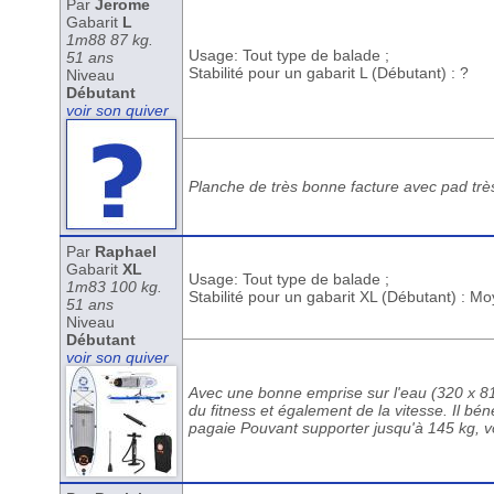
Par
Jerome
Gabarit
L
1m88 87 kg.
Usage: Tout type de balade ;
51 ans
Stabilité pour un gabarit L (Débutant) : ?
Niveau
Débutant
voir son quiver
Planche de très bonne facture avec pad très 
Par
Raphael
Gabarit
XL
Usage: Tout type de balade ;
1m83 100 kg.
Stabilité pour un gabarit XL (Débutant) : M
51 ans
Niveau
Débutant
voir son quiver
Avec une bonne emprise sur l'eau (320 x 81
du fitness et également de la vitesse. Il b
pagaie Pouvant supporter jusqu'à 145 kg, v