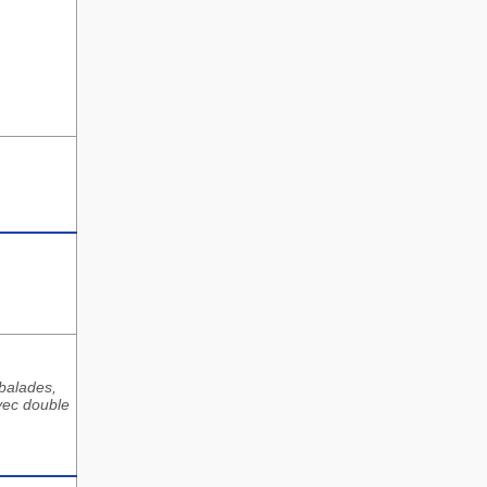
balades,
avec double