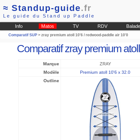
≈
Standup-guide
.fr
Le guide du Stand up Paddle
Info
Matos
TV
RDV
Balad
Comparatif SUP
> zray premium atoll 10'6 / redwood-paddle air 10'0
Comparatif zray premium atol
Marque
ZRAY
Modèle
Premium atoll 10'6 x 32.0
Outline