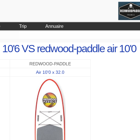
e
Trip
Annuaire
l 10'6 VS redwood-paddle air 10'0
REDWOOD-PADDLE
Air 10'0 x 32.0