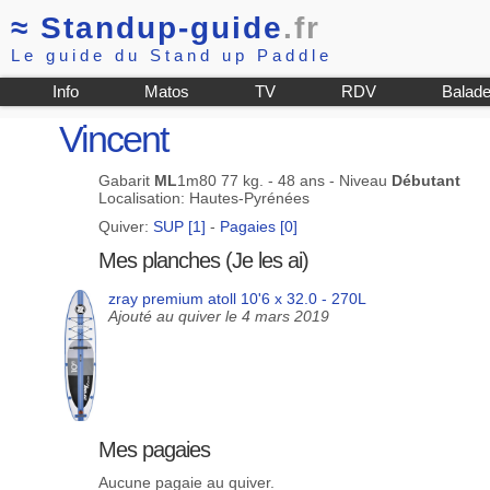
≈
Standup-guide
.fr
Le guide du Stand up Paddle
Info
Matos
TV
RDV
Balad
Vincent
Gabarit
ML
1m80 77 kg. - 48 ans - Niveau
Débutant
Localisation: Hautes-Pyrénées
Quiver:
SUP [1]
-
Pagaies [0]
Mes planches (Je les ai)
zray premium atoll 10'6 x 32.0 - 270L
Ajouté au quiver le 4 mars 2019
Mes pagaies
Aucune pagaie au quiver.