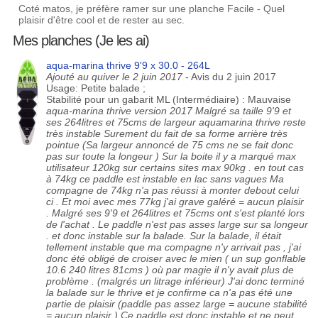
Coté matos, je préfère ramer sur une planche Facile - Quel
plaisir d'être cool et de rester au sec.
Mes planches (Je les ai)
aqua-marina thrive 9'9 x 30.0 - 264L
Ajouté au quiver le 2 juin 2017
- Avis du 2 juin 2017
Usage: Petite balade ;
Stabilité pour un gabarit ML (Intermédiaire) : Mauvaise
aqua-marina thrive version 2017 Malgré sa taille 9'9 et
ses 264litres et 75cms de largeur aquamarina thrive reste
très instable Surement du fait de sa forme arrière très
pointue (Sa largeur annoncé de 75 cms ne se fait donc
pas sur toute la longeur ) Sur la boite il y a marqué max
utilisateur 120kg sur certains sites max 90kg . en tout cas
à 74kg ce paddle est instable en lac sans vagues Ma
compagne de 74kg n'a pas réussi à monter debout celui
ci . Et moi avec mes 77kg j'ai grave galéré = aucun plaisir
. Malgré ses 9'9 et 264litres et 75cms ont s'est planté lors
de l'achat . Le paddle n'est pas asses large sur sa longeur
. et donc instable sur la balade. Sur la balade, il était
tellement instable que ma compagne n'y arrivait pas , j'ai
donc été obligé de croiser avec le mien ( un sup gonflable
10.6 240 litres 81cms ) où par magie il n'y avait plus de
problème . (malgrés un litrage inférieur) J'ai donc terminé
la balade sur le thrive et je confirme ca n'a pas été une
partie de plaisir (paddle pas assez large = aucune stabilité
= aucun plaisir ) Ce paddle est donc instable et ne peut