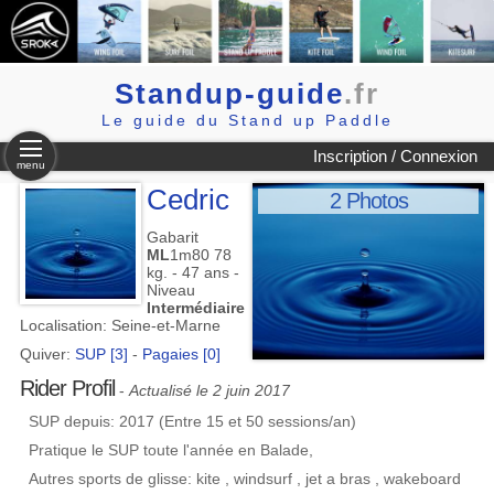
Standup-guide
.fr
Le guide du Stand up Paddle
Inscription / Connexion
menu
Cedric
2 Photos
Gabarit
ML
1m80 78
kg. - 47 ans -
Niveau
Intermédiaire
Localisation: Seine-et-Marne
Quiver:
SUP [3]
-
Pagaies [0]
Rider Profil
-
Actualisé le 2 juin 2017
SUP depuis: 2017 (Entre 15 et 50 sessions/an)
Pratique le SUP toute l'année en Balade,
Autres sports de glisse: kite , windsurf , jet a bras , wakeboard