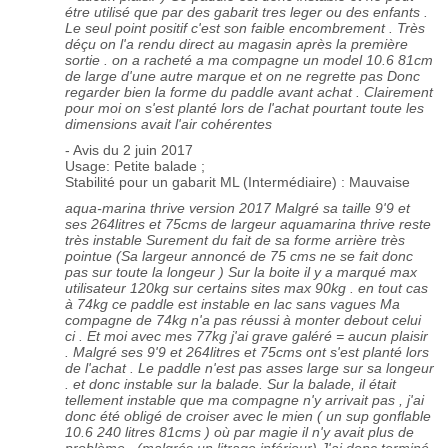
étre utilisé que par des gabarit tres leger ou des enfants .
Le seul point positif c'est son faible encombrement . Très
déçu on l'a rendu direct au magasin après la première
sortie . on a racheté a ma compagne un model 10.6 81cm
de large d'une autre marque et on ne regrette pas Donc
regarder bien la forme du paddle avant achat . Clairement
pour moi on s'est planté lors de l'achat pourtant toute les
dimensions avait l'air cohérentes
- Avis du 2 juin 2017
Usage: Petite balade ;
Stabilité pour un gabarit ML (Intermédiaire) : Mauvaise
aqua-marina thrive version 2017 Malgré sa taille 9'9 et
ses 264litres et 75cms de largeur aquamarina thrive reste
très instable Surement du fait de sa forme arrière très
pointue (Sa largeur annoncé de 75 cms ne se fait donc
pas sur toute la longeur ) Sur la boite il y a marqué max
utilisateur 120kg sur certains sites max 90kg . en tout cas
à 74kg ce paddle est instable en lac sans vagues Ma
compagne de 74kg n'a pas réussi à monter debout celui
ci . Et moi avec mes 77kg j'ai grave galéré = aucun plaisir
. Malgré ses 9'9 et 264litres et 75cms ont s'est planté lors
de l'achat . Le paddle n'est pas asses large sur sa longeur
. et donc instable sur la balade. Sur la balade, il était
tellement instable que ma compagne n'y arrivait pas , j'ai
donc été obligé de croiser avec le mien ( un sup gonflable
10.6 240 litres 81cms ) où par magie il n'y avait plus de