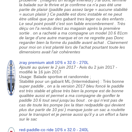
problème . (malgrés un litrage inférieur) J'ai donc terminé
la balade sur le thrive et je confirme ca n'a pas été une
partie de plaisir (paddle pas assez large = aucune stabilité
= aucun plaisir ) Ce paddle est donc instable et ne peut
étre utilisé que par des gabarit tres leger ou des enfants .
Le seul point positif c'est son faible encombrement . Très
déçu on l'a rendu direct au magasin après la première
sortie . on a racheté a ma compagne un model 10.6 81cm
de large d'une autre marque et on ne regrette pas Donc
regarder bien la forme du paddle avant achat . Clairement
pour moi on s'est planté lors de l'achat pourtant toute les
dimensions avait l'air cohérentes
zray premium atoll 10'6 x 32.0 - 270L
Ajouté au quiver le 2 juin 2017
- Avis du 2 juin 2017 -
modifié le 16 juin 2017
Usage: Balade sportive et randonnée ;
Stabilité pour un gabarit ML (Intermédiaire) : Très bonne
super paddle , on a la version 2017 bleu foncé le paddle
est très stable et glisse très bien la pompe est de bonne
qualitée aussi et permet a ma compagne de gonfler le
paddle 10.6 tout seul jusqu’au bout . ce qui n'est pas de
cas de toute les pompe (ex la titan redpaddle qui devient
plus dur partir de 10 psi ) manque juste un sac a roulette
pour le transport et je pense aussi qu'il y a un effort a faire
sur le sac
red-paddle-co ride 10'6 x 32.0 - 240L