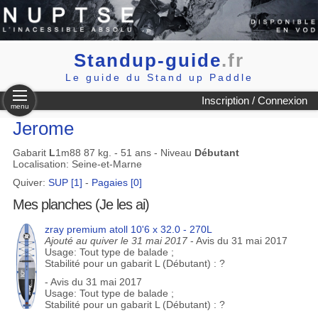
Standup-guide
.fr
Le guide du Stand up Paddle
Inscription / Connexion
menu
Jerome
Gabarit
L
1m88 87 kg. - 51 ans - Niveau
Débutant
Localisation: Seine-et-Marne
Quiver:
SUP [1]
-
Pagaies [0]
Mes planches (Je les ai)
zray premium atoll 10'6 x 32.0 - 270L
Ajouté au quiver le 31 mai 2017
- Avis du 31 mai 2017
Usage: Tout type de balade ;
Stabilité pour un gabarit L (Débutant) : ?
- Avis du 31 mai 2017
Usage: Tout type de balade ;
Stabilité pour un gabarit L (Débutant) : ?