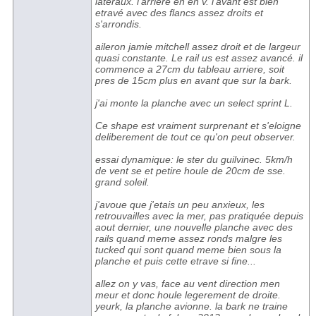
lateraux. l'arriere en en v. l'avant est bien
etravé avec des flancs assez droits et
s'arrondis.
aileron jamie mitchell assez droit et de largeur
quasi constante. Le rail us est assez avancé. il
commence a 27cm du tableau arriere, soit
pres de 15cm plus en avant que sur la bark.
j'ai monte la planche avec un select sprint L.
Ce shape est vraiment surprenant et s'eloigne
deliberement de tout ce qu'on peut observer.
essai dynamique: le ster du guilvinec. 5km/h
de vent se et petire houle de 20cm de sse.
grand soleil.
j'avoue que j'etais un peu anxieux, les
retrouvailles avec la mer, pas pratiquée depuis
aout dernier, une nouvelle planche avec des
rails quand meme assez ronds malgre les
tucked qui sont quand meme bien sous la
planche et puis cette etrave si fine...
allez on y vas, face au vent direction men
meur et donc houle legerement de droite.
yeurk, la planche avionne. la bark ne traine