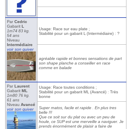
Par
Cedric
Gabarit
L
Usage: Race sur eau plate ;
1m74 83 kg.
Stabilité pour un gabarit L (Intermédiaire) : ?
54 ans
Niveau
Intermédiaire
voir son quiver
agréable rapide et bonnes sensations de part
son shape planche a conseiller en race
comme en balade
Par
Laurent
Usage: Race toutes conditions ;
Gabarit
ML
Stabilité pour un gabarit ML (Avancé) : Très
1m80 76 kg.
bonne
61 ans
Niveau
Avancé
Super matos, facile et rapide . En plus tres
voir son quiver
belle !!!
Que ce soit sur du plat ou avec un peu de
houle, ce SUP est une merveille a naviguer. Je
prends énormément de plaisir a faire de