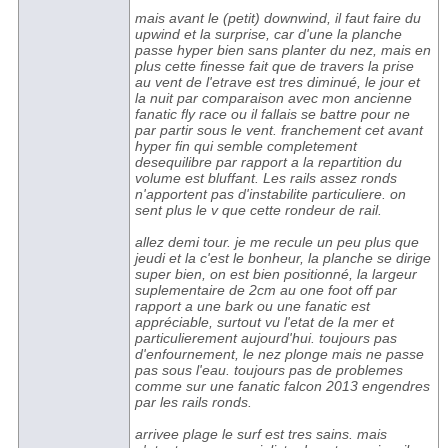
mais avant le (petit) downwind, il faut faire du
upwind et la surprise, car d'une la planche
passe hyper bien sans planter du nez, mais en
plus cette finesse fait que de travers la prise
au vent de l'etrave est tres diminué, le jour et
la nuit par comparaison avec mon ancienne
fanatic fly race ou il fallais se battre pour ne
par partir sous le vent. franchement cet avant
hyper fin qui semble completement
desequilibre par rapport a la repartition du
volume est bluffant. Les rails assez ronds
n'apportent pas d'instabilite particuliere. on
sent plus le v que cette rondeur de rail.
allez demi tour. je me recule un peu plus que
jeudi et la c'est le bonheur, la planche se dirige
super bien, on est bien positionné, la largeur
suplementaire de 2cm au one foot off par
rapport a une bark ou une fanatic est
appréciable, surtout vu l'etat de la mer et
particulierement aujourd'hui. toujours pas
d'enfournement, le nez plonge mais ne passe
pas sous l'eau. toujours pas de problemes
comme sur une fanatic falcon 2013 engendres
par les rails ronds.
arrivee plage le surf est tres sains. mais