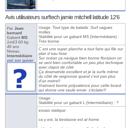
Avis utilisateurs surftech jamie mitchell latitude 12'6
Usage: Tout type de balade ;Surf vagues
Par
Jean
molles
bernard
Stabilité pour un gabarit MS (Intermédiaire) :
Gabarit
MS
Très bonne
1m63 60 kg.
49 ans
C est une super planche a tout faire qui file sur
Niveau
plan d eau lisse
Intermédiaire
Sur océan ça navigue bien bonne floraison on
voir son quiver
se sent bien confortable un peu plus technique
avec clapot de côté
Ça downwinde excellent et je la surfe même
du côté de seignosse quand c'est pas plus
d'un metre!!
Vraiment bonne polyvalence pour cette board
qui donne une seule envie: s'éclater!!
Usage: ;
Stabilité pour un gabarit L (Intermédiaire) : ?
essais statique:
ca y est, la bestiasse est at home.