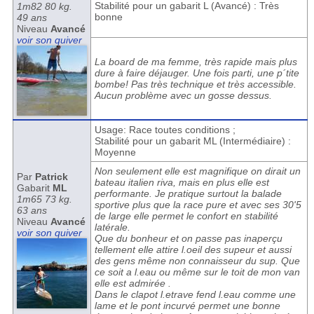
Stabilité pour un gabarit L (Avancé) : Très
1m82 80 kg.
bonne
49 ans
Niveau
Avancé
voir son quiver
La board de ma femme, très rapide mais plus
dure à faire déjauger. Une fois parti, une p´tite
bombe! Pas très technique et très accessible.
Aucun problème avec un gosse dessus.
Usage: Race toutes conditions ;
Stabilité pour un gabarit ML (Intermédiaire) :
Moyenne
Non seulement elle est magnifique on dirait un
Par
Patrick
bateau italien riva, mais en plus elle est
Gabarit
ML
performante. Je pratique surtout la balade
1m65 73 kg.
sportive plus que la race pure et avec ses 30'5
63 ans
de large elle permet le confort en stabilité
Niveau
Avancé
latérale.
voir son quiver
Que du bonheur et on passe pas inaperçu
tellement elle attire l.oeil des supeur et aussi
des gens même non connaisseur du sup. Que
ce soit a l.eau ou même sur le toit de mon van
elle est admirée .
Dans le clapot l.etrave fend l.eau comme une
lame et le pont incurvé permet une bonne