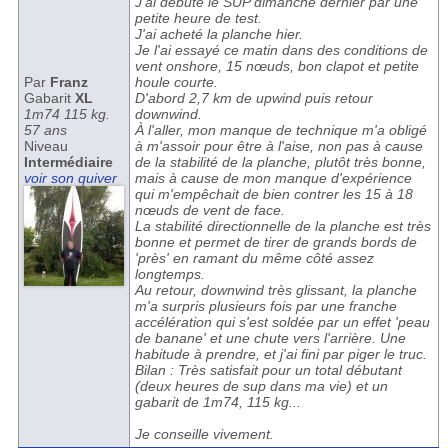
J'ai débuté le SUP dimanche dernier par une
petite heure de test.
J'ai acheté la planche hier.
Je l'ai essayé ce matin dans des conditions de
vent onshore, 15 nœuds, bon clapot et petite
Par
Franz
houle courte.
Gabarit
XL
D'abord 2,7 km de upwind puis retour
1m74 115 kg.
downwind.
57 ans
À l'aller, mon manque de technique m'a obligé
Niveau
à m'assoir pour être à l'aise, non pas à cause
Intermédiaire
de la stabilité de la planche, plutôt très bonne,
voir son quiver
mais à cause de mon manque d'expérience
qui m'empêchait de bien contrer les 15 à 18
nœuds de vent de face.
La stabilité directionnelle de la planche est très
bonne et permet de tirer de grands bords de
'près' en ramant du même côté assez
longtemps.
Au retour, downwind très glissant, la planche
m'a surpris plusieurs fois par une franche
accélération qui s'est soldée par un effet 'peau
de banane' et une chute vers l'arrière. Une
habitude à prendre, et j'ai fini par piger le truc.
Bilan : Très satisfait pour un total débutant
(deux heures de sup dans ma vie) et un
gabarit de 1m74, 115 kg...
Je conseille vivement.