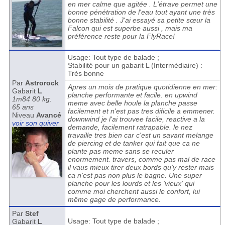
en mer calme que agitée . L'étrave permet une
bonne pénétration de l'eau tout ayant une très
bonne stabilité . J'ai essayé sa petite sœur la
Falcon qui est superbe aussi , mais ma
préférence reste pour la FlyRace!
Usage: Tout type de balade ;
Stabilité pour un gabarit L (Intermédiaire) :
Très bonne
Par
Astrorock
Apres un mois de pratique quotidienne en mer:
Gabarit
L
planche performante et facile. en upwind
1m84 80 kg.
meme avec belle houle la planche passe
65 ans
facilement et n'est pas tres dificile a emmener.
Niveau
Avancé
downwind je l'ai trouvee facile, reactive a la
voir son quiver
demande, facilement ratrapable. le nez
travaille tres bien car c'est un savant melange
de piercing et de tanker qui fait que ca ne
plante pas meme sans se reculer
enormement. travers, comme pas mal de race
il vaus mieux tirer deux bords qu'y rester mais
ca n'est pas non plus le bagne. Une super
planche pour les lourds et les 'vieux' qui
comme moi cherchent aussi le confort, lui
même gage de performance.
Par
Stef
Usage: Tout type de balade ;
Gabarit
L