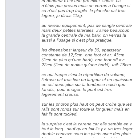
et bonheur c'est une pro elite! :shock: ca
n’étais pas prevus mais on verras a l'usage si
ca n'est pas trop fragile. le planche est tres
legere, je dirais 11kg.
au niveau équipement, pas de sangle centrale
mais deux petites laterales. J'aime beaucoup
la grande centrale de ma bark, on verras la
aussi a l'usage si c'est plus pratique.
les dimensions: largeur de 30, epaisseur
constante de 12,5cm. one foot of ar: 43cm
(2cm de plus qu'une bark). one foor off av:
22cm (2cm de moins qu'une bark!). tail: 28cm.
ce qui frappe c'est la répartition du volume,
l'etrave est tres fine en largeur et en epaisseur.
on est donc plus sur la tendance naish que
fanatic, pour imager. le pont est tres
legerement creuse.
sur les photos plus haut on peut croire que les
rails sont ronds sur toute la longueur mais en
fait ils sont tucked.
la surprise c'est la carene car elle semble en v
tout le long. sauf qu'en fait ils y a un tres leger
double concave sous les pieds avec des plats