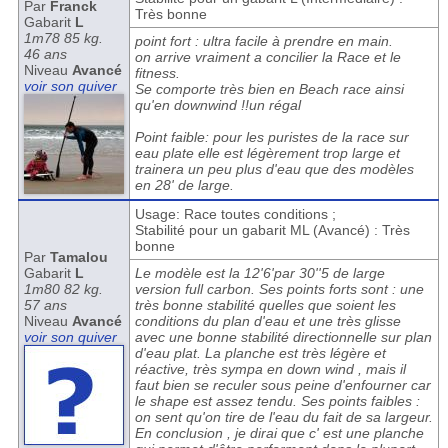
Par
Franck
Très bonne
Gabarit
L
1m78 85 kg.
point fort : ultra facile à prendre en main.
46 ans
on arrive vraiment a concilier la Race et le
Niveau
Avancé
fitness.
voir son quiver
Se comporte très bien en Beach race ainsi
qu'en downwind !!un régal
Point faible: pour les puristes de la race sur
eau plate elle est légèrement trop large et
trainera un peu plus d'eau que des modèles
en 28' de large.
Usage: Race toutes conditions ;
Stabilité pour un gabarit ML (Avancé) : Très
bonne
Par
Tamalou
Gabarit
L
Le modèle est la 12'6'par 30''5 de large
1m80 82 kg.
version full carbon. Ses points forts sont : une
57 ans
très bonne stabilité quelles que soient les
Niveau
Avancé
conditions du plan d'eau et une très glisse
voir son quiver
avec une bonne stabilité directionnelle sur plan
d'eau plat. La planche est très légère et
réactive, très sympa en down wind , mais il
faut bien se reculer sous peine d'enfourner car
le shape est assez tendu. Ses points faibles :
on sent qu'on tire de l'eau du fait de sa largeur.
En conclusion , je dirai que c' est une planche