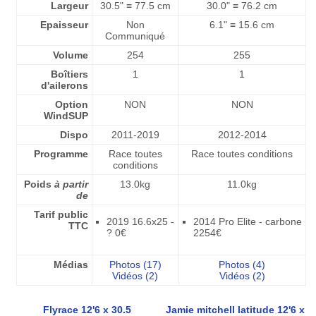
Largeur
30.5" ≡ 77.5 cm
30.0" ≡ 76.2 cm
Epaisseur
Non
6.1" ≡ 15.6 cm
Communiqué
Volume
254
255
Boîtiers
1
1
d'ailerons
Option
NON
NON
WindSUP
Dispo
2011-2019
2012-2014
Programme
Race toutes
Race toutes conditions
conditions
Poids
à partir
13.0kg
11.0kg
de
Tarif public
2019 16.6x25 -
2014 Pro Elite - carbone
TTC
? 0€
2254€
Médias
Photos (17)
Photos (4)
Vidéos (2)
Vidéos (2)
Flyrace 12'6 x 30.5
Jamie mitchell latitude 12'6 x