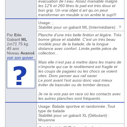
évacuation de l.eau. Assez maniable malgré
les 12'6 et 260 litres le pad est très doux et
bon grip. Un vrai objet d.art qu.on peut
transformer en meuble si on arrête le sup!!!
Usage: ;
Stabilité pour un gabarit ML (Intermédiaire) : ?
Par
Eric
Planche d'une très belle finition et légère. Très
Gabarit
ML
bonne glisse et stabilité. C'est un très beau
1m71 75 kg.
modèle pour de la balade, de la longue
45 ans
distance avec confort. Limite petite pièce de
Niveau
Avancé
collection...
voir son quiver
Mais elle n'est pas à mettre dans les mains de
n'importe qui car le revêtement est fragile et
les coups de pagaies ou les chocs se voient
vites. Donc penser aux rail saver.
Le pont avant l'est aussi donc vaut mieux
éviter de basculer ou de tomber dessus.
Je ne la vois pas en race où les contacts avec
les autres planches sont fréquents.
Usage: Balade sportive et randonnée ;Tout
type de balade
Stabilité pour un gabarit XL (Débutant) :
Moyenne