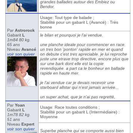
grandes ballades autour des Embiez ou
Bendor.
Usage: Tout type de balade ;
Stabilité pour un gabarit L (Avancé) : Très
bonne
Par
Astrorock
Gabarit
L
le bilan et pourquoi je l'ai vendue.
1m84 80 kg.
65 ans
une planche ideale pour commencer en race.
Niveau
Avancé
un tres bon 'ponton' rapide en mer et quand
voir son quiver
on debute c'est tres apreciable. je lui reproche
juste une etrave trop directive, encore plus que
sur une bark dont elle est la copie
revendiquée. a part ca le bonheur en ballade
rapide en haute mer.
je l'ai vendue car je devais recevoir une
starboard allstar qui n'est jamais arrivée...
un super achat, que je n'ai pas regretté,
Par
Yoan
Usage: Race toutes conditions ;
Gabarit
L
Stabilité pour un gabarit L (Intermédiaire) :
1m78 82 kg.
Moyenne
51 ans
Niveau
Expert
voir son quiver
Superbe planche qui se comporte aussi bien