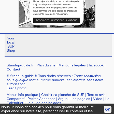
Your
local
SUP
Shop
Standup-guide.fr
:
Plan du site
|
Mentions légales
|
facebook
|
Contact
© Standup-guide.fr Tous droits réservés :
Toute rediffusion,
sous quelque forme, même partielle, est interdite sans notre
autorisation.
Crédit photo
Menu:
Info pratique
|
Choisir sa planche de SUP
|
Test et avis
|
Comparatif
|
Petites Annonces
|
Argus
|
Les pagaies
|
Video
|
Le
Calendrier
|
Le guide des balades
Nous utilisons des cookies pour vous garantir la meilleure
Annuaire :
SurfShop et Magasins pour acheter un SUP
|
Points
OK
expérience sur notre site, personnaliser le contenu et les
Location de SUP
|
Ecole de SUP