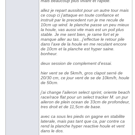
mais beaucoup plus vivant et rapide.
allez je repart aussitot pour un autre tour mais
ce coup ci j'attaque en toute confiance et
instruit par le precedent run je me recule de
10cm up wind. le planche passe un peu mieux
la houle, vas aussi vite mais est un poil plus
stable. Je me sent bien, je rame fort et je
manque aller au tas...j'effectue le retour pile
dans l'axe de la houle en me reculant encore
de 10cm et la planche est hyper saine.
bonheur.
deux session de complement d'essai.
hier vent se de 5km/h, gros clapot serré de
20/30 cm, ce jour vent de se de 10km/h, houle
de 50cm.
j'ai change l'aileron select sprint, oriente beach
race/race flat pour un select tracker M. un pur
aileron de plein ocean de 33cm de profondeur,
tres droit et de 11,5cm de base.
avec ca sous les pieds on gagne en stabilite
laterale, mais pas tant que ca, par contre ca
rend la planche hyper reactive houle et vent
dans le dos.