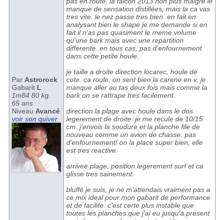
pas en route, la falcon 2013 non plus malgre le
manque de sensation distillées, mais la ca vas
tres vite. le nez passe tres bien. en fait en
analysant bien le shape je me demande si en
fait il n'as pas quasiment le meme volume
qu'une bark mais avec une repartition
differente. en tous cas, pas d'enfournement
dans cette petite houle.
je taille a droite direction locarec, houle de
Par
Astrorock
cote. ca roule, on sent bien la carene en v, je
Gabarit
L
manque aller au tas deux fois mais comme la
1m84 80 kg.
bark on se rattrape tres facilement.
65 ans
Niveau
Avancé
direction la plage avec houle dans le dos
voir son quiver
legerement de droite. je me recule de 10/15
cm. j'envois la soudure et la planche file de
nouveau comme un avion de chasse. pas
d'enfournement! on la place super bien, elle
est tres reactive.
arrivee plage, position legerement surf et ca
glisse tres sainement.
bluffé je suis, je ne m'attendais vraiment pas a
ce mix ideal pour mon gabarit de performance
et de facilite. c'est certe plus instable que
toutes les planches que j'ai eu jusqu'a present