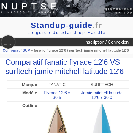
Standup-guide
.fr
Le guide du Stand up Paddle
Inscription / Connexion
menu
Comparatif SUP
> fanatic flyrace 12'6 / surftech jamie mitchell latitude 12'6
Comparatif fanatic flyrace 12'6 VS
surftech jamie mitchell latitude 12'6
Marque
FANATIC
SURFTECH
Modèle
Flyrace 12'6 x
Jamie mitchell latitude
30.5
12'6 x 30.0
Outline