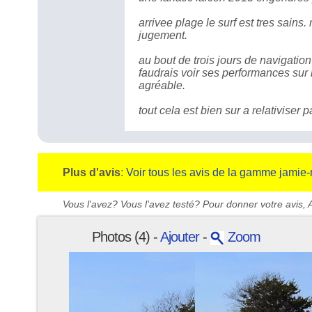
arrivee plage le surf est tres sains.
jugement.
au bout de trois jours de navigation 
faudrais voir ses performances sur 
agréable.
tout cela est bien sur a relativiser 
Plus d'avis
:
Voir tous les avis de la gamme jamie-m
Vous l'avez? Vous l'avez testé? Pour donner votre avis, A
Photos (4) -
Ajouter
-
Zoom