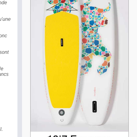
ande
u'une
donc
 sont
le
lancs
l.