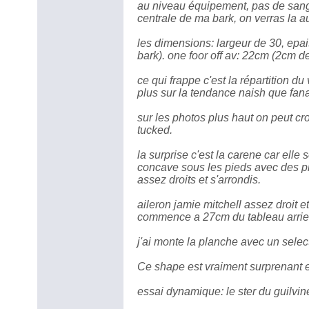
au niveau équipement, pas de sangl
centrale de ma bark, on verras la au
les dimensions: largeur de 30, epa
bark). one foor off av: 22cm (2cm de
ce qui frappe c'est la répartition du
plus sur la tendance naish que fana
sur les photos plus haut on peut croi
tucked.
la surprise c'est la carene car elle 
concave sous les pieds avec des plat
assez droits et s'arrondis.
aileron jamie mitchell assez droit e
commence a 27cm du tableau arriere
j'ai monte la planche avec un select
Ce shape est vraiment surprenant e
essai dynamique: le ster du guilvin