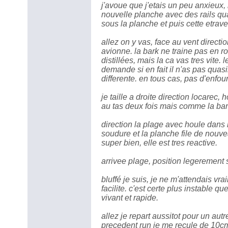
j'avoue que j'etais un peu anxieux, 
nouvelle planche avec des rails q
sous la planche et puis cette etrave s
allez on y vas, face au vent direct
avionne. la bark ne traine pas en 
distillées, mais la ca vas tres vite.
demande si en fait il n'as pas qua
differente. en tous cas, pas d'enfo
je taille a droite direction locarec,
au tas deux fois mais comme la bark
direction la plage avec houle dans 
soudure et la planche file de nou
super bien, elle est tres reactive.
arrivee plage, position legerement s
bluffé je suis, je ne m'attendais v
facilite. c'est certe plus instable 
vivant et rapide.
allez je repart aussitot pour un autr
precedent run je me recule de 10cm