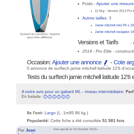
Poids -
Ajouter une mesur
11.0kg - Version 2013 Pro E
Autres tailles:
3
Jamie mitchell mini 9'6 x 2
Jamie mitchell navigator 14
Suivant les versions, l'aspect
peut être différent.
Versions et Tarifs
-
2014 - Pro Elite - construc
Occasion:
Ajouter une annonce
-
Cote ar
0 annonce de surftech jamie mitchell latitude 12'6 d'occ
Tests du surftech jamie mitchell latitude 12'6 e
A notre avis pour un gabarit ML - niveau intermédiaire
:
Parf
En balade:
Ils l'ont:
Largo
(L: 1m85 86 kg.)
Popularité:
Cette fiche a été consultée
51 581 fois
.
Avis ajouté le 23 Octobre 2014--
Par
Jean