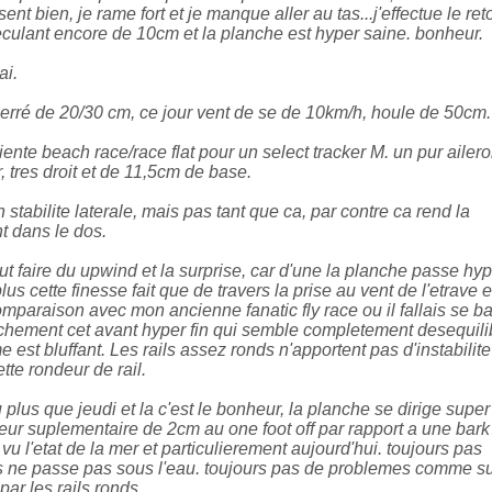
ent bien, je rame fort et je manque aller au tas...j'effectue le ret
eculant encore de 10cm et la planche est hyper saine. bonheur.
ai.
serré de 20/30 cm, ce jour vent de se de 10km/h, houle de 50cm.
oriente beach race/race flat pour un select tracker M. un pur ailer
 tres droit et de 11,5cm de base.
tabilite laterale, mais pas tant que ca, par contre ca rend la
t dans le dos.
aut faire du upwind et la surprise, car d'une la planche passe hy
us cette finesse fait que de travers la prise au vent de l'etrave e
comparaison avec mon ancienne fanatic fly race ou il fallais se ba
anchement cet avant hyper fin qui semble completement desequili
e est bluffant. Les rails assez ronds n'apportent pas d'instabilite
ette rondeur de rail.
 plus que jeudi et la c'est le bonheur, la planche se dirige super
rgeur suplementaire de 2cm au one foot off par rapport a une bark
 vu l'etat de la mer et particulierement aujourd'hui. toujours pas
s ne passe pas sous l'eau. toujours pas de problemes comme s
ar les rails ronds.