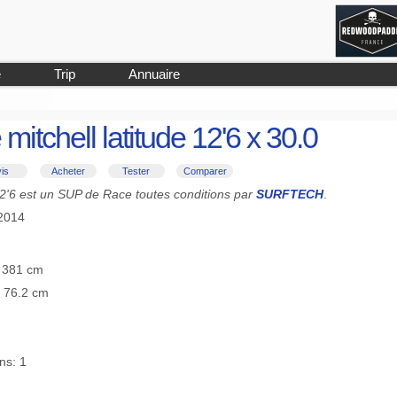
e
Trip
Annuaire
mitchell latitude 12'6 x 30.0
is
Acheter
Tester
Comparer
 12'6 est un SUP de Race toutes conditions par
SURFTECH
.
-2014
≡ 381 cm
≡ 76.2 cm
ns: 1