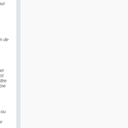
our
on de
per
st
ttre
bre
 ou
ur