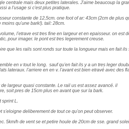
e centrale mais deux petites laterales. J'aime beaucoup la gr
ssi a l'usage si c'est plus pratique.
isseur constante de 12,5cm. one foot of ar: 43cm (2cm de plus q
 moins qu'une bark!). tail: 28cm.
 volume, l'etrave est tres fine en largeur et en epaisseur. on est 
tic, pour imager. le pont est tres legerement creuse.
re que les rails sont ronds sur toute la longueur mais en fait ils
semble en v tout le long. sauf qu'en fait ils y a un tres leger doub
s lateraux. l'arriere en en v. l'avant est bien etravé avec des f
t de largeur quasi constante. Le rail us est assez avancé. il
, soit pres de 15cm plus en avant que sur la bark.
 sprint L.
t s'eloigne deliberement de tout ce qu'on peut observer.
ec. 5km/h de vent se et petire houle de 20cm de sse. grand solei