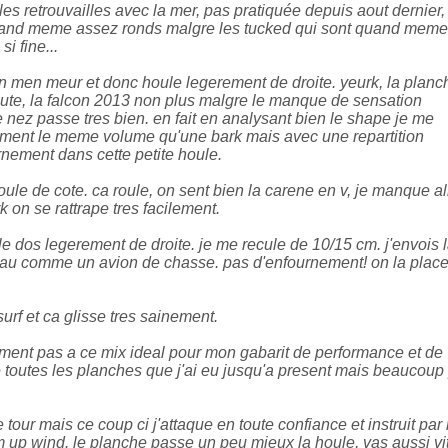
les retrouvailles avec la mer, pas pratiquée depuis aout dernier
uand meme assez ronds malgre les tucked qui sont quand meme
i fine...
ion men meur et donc houle legerement de droite. yeurk, la planc
route, la falcon 2013 non plus malgre le manque de sensation
 le nez passe tres bien. en fait en analysant bien le shape je me
siment le meme volume qu'une bark mais avec une repartition
urnement dans cette petite houle.
 houle de cote. ca roule, on sent bien la carene en v, je manque al
 on se rattrape tres facilement.
le dos legerement de droite. je me recule de 10/15 cm. j'envois 
veau comme un avion de chasse. pas d'enfournement! on la plac
urf et ca glisse tres sainement.
raiment pas a ce mix ideal pour mon gabarit de performance et de
que toutes les planches que j'ai eu jusqu'a present mais beaucoup
e tour mais ce coup ci j'attaque en toute confiance et instruit par 
 up wind. le planche passe un peu mieux la houle, vas aussi vi