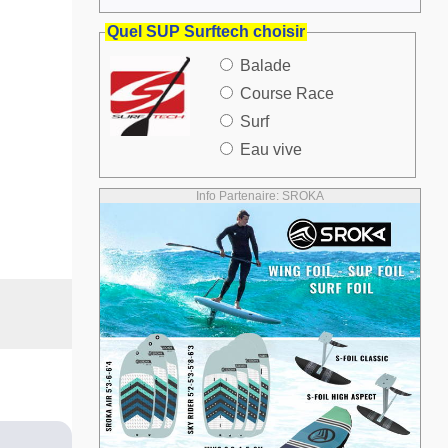
Quel SUP Surftech choisir
Balade
Course Race
Surf
Eau vive
Info Partenaire: SROKA