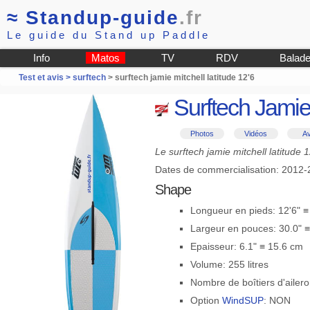
≈
Standup-guide
.fr
Le guide du Stand up Paddle
Info
Matos
TV
RDV
Balad
Test et avis >
surftech
> surftech jamie mitchell latitude 12'6
Surftech Jamie 
Photos
Vidéos
Av
Le surftech jamie mitchell latitude
Dates de commercialisation: 2012
Shape
Longueur en pieds: 12'6" 
Largeur en pouces: 30.0" 
Epaisseur: 6.1" ≡ 15.6 cm
Volume: 255 litres
Nombre de boîtiers d'ailero
Option
WindSUP
: NON