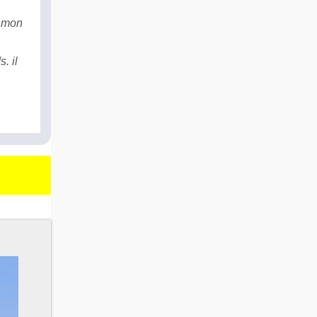
r mon
. il