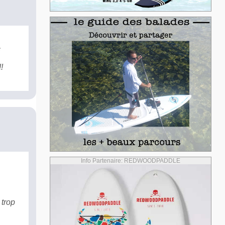
c
!
Info Partenaire: REDWOODPADDLE
 trop