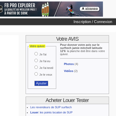
Inscription / Connexion
Votre AVIS
Pour donner votre avis sur le
Votre quiver
surftech jamie mitchell latitude
12'6
: la planche doit être dans votre
quiver.
Je l'ai
Je l'ai eu
Photos
(4)
Je l'ai testé
Vidéos
(2)
Je le veux
Acheter Louer Tester
Les revendeurs de SUP surftech
Louer
: les points location de SUP