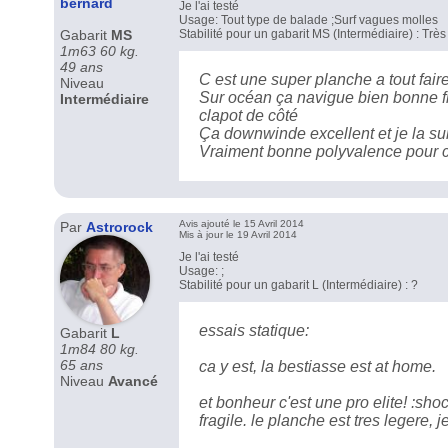
bernard
Je l'ai testé
Usage: Tout type de balade ;Surf vagues molles
Gabarit
MS
Stabilité pour un gabarit MS (Intermédiaire) : Trè
1m63 60 kg.
49 ans
C est une super planche a tout faire 
Niveau
Sur océan ça navigue bien bonne fl
Intermédiaire
clapot de côté
Ça downwinde excellent et je la su
Vraiment bonne polyvalence pour ce
Avis ajouté le 15 Avril 2014
Par
Astrorock
Mis à jour le 19 Avril 2014
Je l'ai testé
Usage: ;
Stabilité pour un gabarit L (Intermédiaire) : ?
essais statique:
Gabarit
L
1m84 80 kg.
65 ans
ca y est, la bestiasse est at home.
Niveau
Avancé
et bonheur c'est une pro elite! :sho
fragile. le planche est tres legere, j