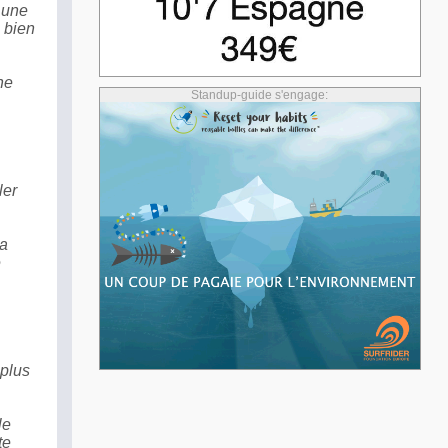
, une
 bien
he
Standup-guide s'engage:
ler
la
e
 plus
le
te