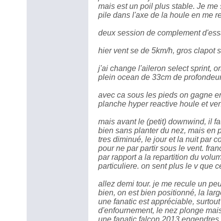
mais est un poil plus stable. Je me s
pile dans l'axe de la houle en me r
deux session de complement d'ess
hier vent se de 5km/h, gros clapot 
j'ai change l'aileron select sprint, 
plein ocean de 33cm de profondeur,
avec ca sous les pieds on gagne en s
planche hyper reactive houle et ven
mais avant le (petit) downwind, il f
bien sans planter du nez, mais en pl
tres diminué, le jour et la nuit par 
pour ne par partir sous le vent. fr
par rapport a la repartition du volum
particuliere. on sent plus le v que c
allez demi tour. je me recule un peu
bien, on est bien positionné, la la
une fanatic est appréciable, surtout
d'enfournement, le nez plonge mai
une fanatic falcon 2013 engendres p