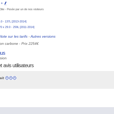
e +
lite - Pesée par un de nos visiteurs
6.0 - 137L [2013-2014]
'0 x 29.0 - 259L [2011-2014]
Note sur les tarifs
-
Autres versions
tion carbone - Prix 2254€
gus
asion
t avis utilisateurs
ait