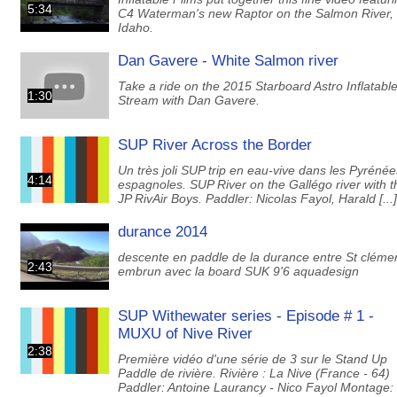
5:34
C4 Waterman's new Raptor on the Salmon River,
Idaho.
Dan Gavere - White Salmon river
Take a ride on the 2015 Starboard Astro Inflatabl
1:30
Stream with Dan Gavere.
SUP River Across the Border
Un très joli SUP trip en eau-vive dans les Pyrénée
4:14
espagnoles. SUP River on the Gallégo river with t
JP RivAir Boys. Paddler: Nicolas Fayol, Harald [...]
durance 2014
descente en paddle de la durance entre St clémen
2:43
embrun avec la board SUK 9'6 aquadesign
SUP Withewater series - Episode # 1 -
MUXU of Nive River
2:38
Première vidéo d'une série de 3 sur le Stand Up
Paddle de rivière. Rivière : La Nive (France - 64)
Paddler: Antoine Laurancy - Nico Fayol Montage: