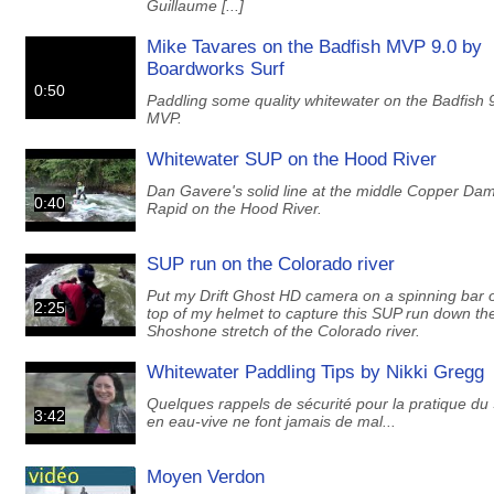
Guillaume [...]
Mike Tavares on the Badfish MVP 9.0 by
Boardworks Surf
0:50
Paddling some quality whitewater on the Badfish 
MVP.
Whitewater SUP on the Hood River
Dan Gavere's solid line at the middle Copper Da
0:40
Rapid on the Hood River.
SUP run on the Colorado river
Put my Drift Ghost HD camera on a spinning bar 
2:25
top of my helmet to capture this SUP run down th
Shoshone stretch of the Colorado river.
Whitewater Paddling Tips by Nikki Gregg
Quelques rappels de sécurité pour la pratique du
3:42
en eau-vive ne font jamais de mal...
Moyen Verdon