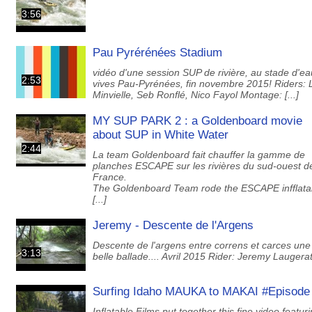
3:56
Pau Pyrérénées Stadium
vidéo d'une session SUP de rivière, au stade d'e
2:53
vives Pau-Pyrénées, fin novembre 2015! Riders: L
Minvielle, Seb Ronflé, Nico Fayol Montage: [...]
MY SUP PARK 2 : a Goldenboard movie
about SUP in White Water
2:44
La team Goldenboard fait chauffer la gamme de
planches ESCAPE sur les rivières du sud-ouest de
France.
The Goldenboard Team rode the ESCAPE infflata
[...]
Jeremy - Descente de l'Argens
Descente de l'argens entre correns et carces une
3:13
belle ballade.... Avril 2015 Rider: Jeremy Laugera
Surfing Idaho MAUKA to MAKAI #Episode
Inflatable Films put together this fine video featur