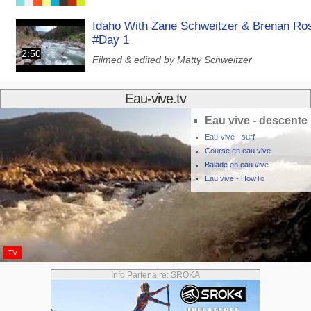
Idaho With Zane Schweitzer & Brenan Ro
#Day 1
2:50
Filmed & edited by Matty Schweitzer
Eau-vive.tv
Eau vive - descente
Eau-vive - surf
Course en eau vive
Balade en eau vive
Eau vive - HowTo
TV
Info Partenaire: SROKA