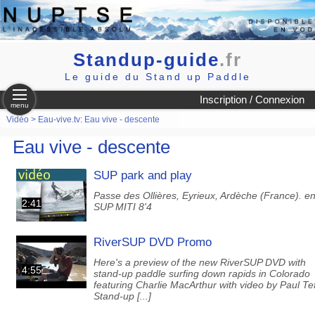
Standup-guide
.fr
Le guide du Stand up Paddle
Inscription / Connexion
menu
Vidéo
>
Eau-vive.tv: Eau vive - descente
Eau vive - descente
SUP park and play
Passe des Ollières, Eyrieux, Ardèche (France). e
2:41
SUP MITI 8'4
RiverSUP DVD Promo
Here's a preview of the new RiverSUP DVD with
4:55
stand-up paddle surfing down rapids in Colorado
featuring Charlie MacArthur with video by Paul Tef
Stand-up [...]