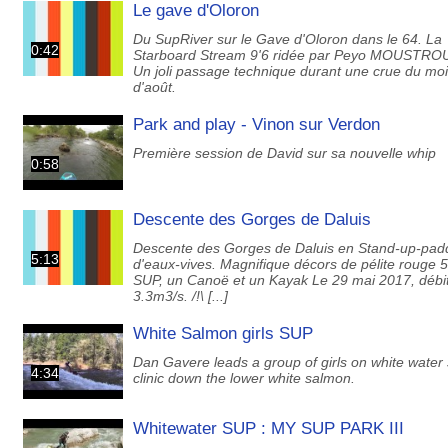
Le gave d'Oloron
Du SupRiver sur le Gave d'Oloron dans le 64. La
0:42
Starboard Stream 9'6 ridée par Peyo MOUSTRO
Un joli passage technique durant une crue du mo
d'août.
Park and play - Vinon sur Verdon
Première session de David sur sa nouvelle whip
0:58
Descente des Gorges de Daluis
Descente des Gorges de Daluis en Stand-up-pad
5:13
d'eaux-vives. Magnifique décors de pélite rouge 5
SUP, un Canoë et un Kayak Le 29 mai 2017, débi
3.3m3/s. /!\ [...]
White Salmon girls SUP
Dan Gavere leads a group of girls on white water
4:34
clinic down the lower white salmon.
Whitewater SUP : MY SUP PARK III