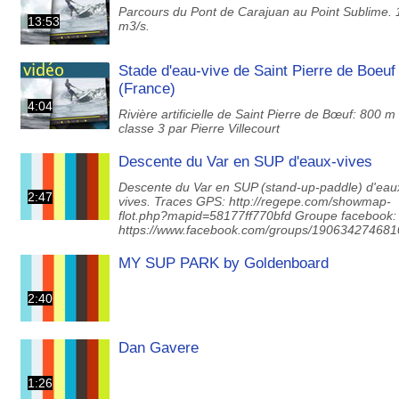
Parcours du Pont de Carajuan au Point Sublime. 
13:53
m3/s.
Stade d'eau-vive de Saint Pierre de Boeuf
(France)
4:04
Rivière artificielle de Saint Pierre de Bœuf: 800 m
classe 3 par Pierre Villecourt
Descente du Var en SUP d'eaux-vives
Descente du Var en SUP (stand-up-paddle) d'eau
2:47
vives. Traces GPS: http://regepe.com/showmap-
flot.php?mapid=58177ff770bfd Groupe facebook:
https://www.facebook.com/groups/190634274681
MY SUP PARK by Goldenboard
2:40
Dan Gavere
1:26