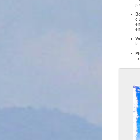
ju
Bo
d'
en
en
Va
le
Pl
f