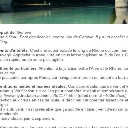
part de
: Genève
se à l'eau: Pont des Acacias, centre ville de Genève. Il y a un escalier
fting.
ints d'intérêts
: C'est une super balade le long du Rhône qui commence
uvage. Apprécier la tranquillité en vous laissant glisser au fil de l'eau.
s de rapide ou de zone plus agitée.
fficulté particulière
: Attention a la jonction entre l'Arve et le Rhône, 
us calme.
 pas continuer après Peney car navigation interdite en amont du barr
nditions météo et marées idéales
: Condition idéale, pas de vent et
urant :) Vérification sur ce lien pour connaître le débit et température d
tp://www.hydrodaten.admin.ch/fr/2174.html (débit normal ~400m3/sec)
tention aux crues en cas de pluie, le débit peut augmenter assez vite e
iges.
 il y a du vent, il est préférable que ça souffle en bise ( vent d'est) car
terminable.
riode idéale: juin à septembre.
 Pour protéger la faune qui vient hiverner et nidifier, la navigation est i