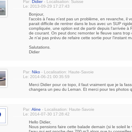
Par:
Didier
- Localisation: Suisse
Le: 2013-09-29 17:27:43
Bonjour,
l'accès à l'eau n'est pas un problème, en revanche, il v
parait difficile de rentrer dans le bus avec un SUP rigide
compliquée, une option est de partir depuis l'arrivée à P
de courant. On peut donc remonter le fleuve sans trop d
Je n'ai pas prévu de refaire cette sortie pour l'instant
Salutations.
Didier
Par:
Niko
- Localisation: Haute-Savoie
Le: 2014-06-21 00:35:59
Merci Didier pour ce topo, il faut vraiment que je la fa
changera un peu du Leman. Et merci pour tes photos qu
Par:
Aline
- Localisation: Haute-Savoie
Le: 2014-07-30 17:28:42
Hello Didier,
Nous pensions faire cette balade demain (si le soleil le
l'eau qui est proche des 700 m3 alors que tu conseille