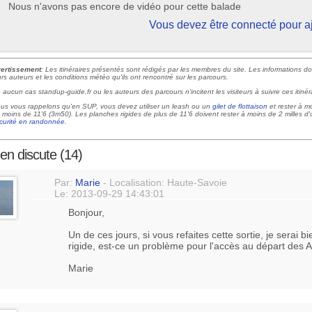
Nous n'avons pas encore de vidéo pour cette balade
Vous devez être connecté pour a
ertissement
: Les itinéraires présentés sont rédigés par les membres du site. Les informations 
urs auteurs et les conditions météo qu'ils ont rencontré sur les parcours.
 aucun cas standup-guide.fr ou les auteurs des parcours n'incitent les visiteurs à suivre ces itinér
us vous rappelons qu'en SUP, vous devez utiliser un leash ou un
gilet de flottaison
et rester à m
 moins de 11'6 (3m50). Les planches rigides de plus de 11'6 doivent rester à moins de 2 milles d'u
curité en randonnée
.
en discute (14)
Par:
Marie
- Localisation: Haute-Savoie
Le: 2013-09-29 14:43:01
Bonjour,
Un de ces jours, si vous refaites cette sortie, je sera
rigide, est-ce un problème pour l'accès au départ des 
Marie