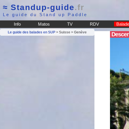
≈
Standup-guide
.fr
Le guide du Stand up Paddle
Info
Matos
TV
RDV
Balad
Le guide des balades en SUP
> Suisse > Genève
Descent