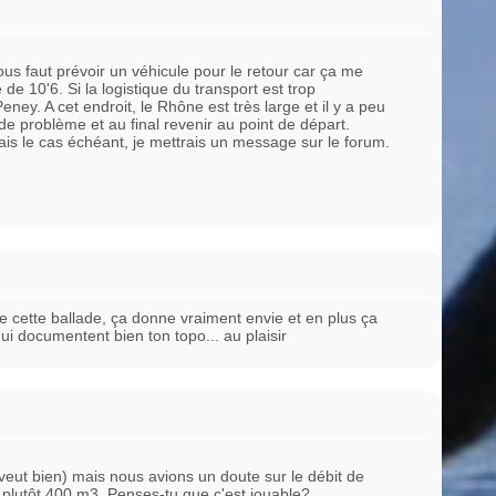
ous faut prévoir un véhicule pour le retour car ça me
 de 10'6. Si la logistique du transport est trop
eney. A cet endroit, le Rhône est très large et il y a peu
e problème et au final revenir au point de départ.
 mais le cas échéant, je mettrais un message sur le forum.
sse cette ballade, ça donne vraiment envie et en plus ça
i documentent bien ton topo... au plaisir
 veut bien) mais nous avions un doute sur le débit de
s plutôt 400 m3. Penses-tu que c'est jouable?