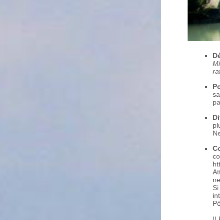
Dé
Mi
ra
Po
sa
pa
Di
pl
Ne
Co
co
ht
At
ne
Si
in
Pé
!!