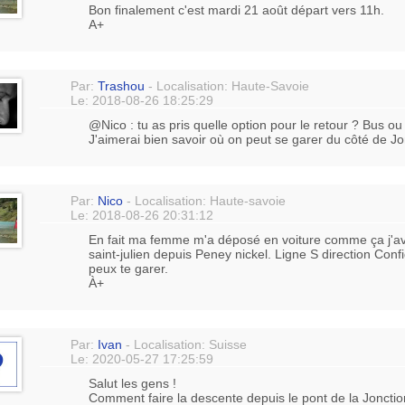
Bon finalement c'est mardi 21 août départ vers 11h.
A+
Par:
Trashou
- Localisation: Haute-Savoie
Le: 2018-08-26 18:25:29
@Nico : tu as pris quelle option pour le retour ? Bus ou
J'aimerai bien savoir où on peut se garer du côté de Jon
Par:
Nico
- Localisation: Haute-savoie
Le: 2018-08-26 20:31:12
En fait ma femme m'a déposé en voiture comme ça j'av
saint-julien depuis Peney nickel. Ligne S direction Conf
peux te garer.
À+
Par:
Ivan
- Localisation: Suisse
Le: 2020-05-27 17:25:59
Salut les gens !
Comment faire la descente depuis le pont de la Jonct