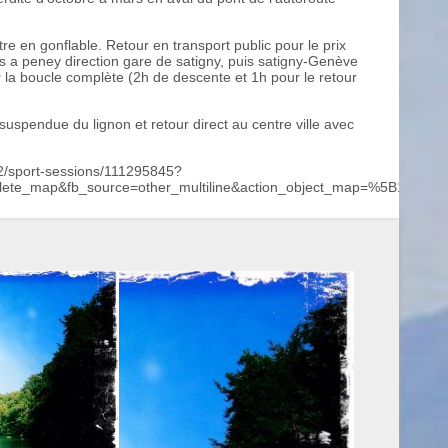
'être en gonflable. Retour en transport public pour le prix
us a peney direction gare de satigny, puis satigny-Genève
r la boucle complète (2h de descente et 1h pour le retour
 suspendue du lignon et retour direct au centre ville avec
72/sport-sessions/111295845?
omplete_map&fb_source=other_multiline&action_object_map=%5B1