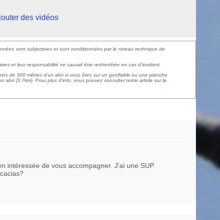
jouter des vidéos
données sont subjectives et sont conditionnées par le niveau technique de
aires et leur responsabilité ne saurait être recherchée en cas d'incident.
oins de 300 mètres d'un abri si vous êtes sur un gonflable ou une planche
n abri (3.7km). Pour plus d'info, vous pouvez consulter notre article sur
la
i bien intéressée de vous accompagner. J'ai une SUP
Acacias?