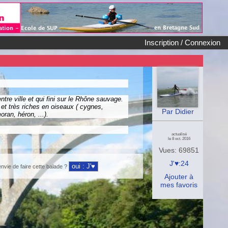
Inscription / Connexion
tre ville et qui fini sur le Rhône sauvage.
 et très riches en oiseaux ( cygnes,
Par Didier
ran, héron, ...).
actualisé
le 8 oct. 2016
Vues: 69851
J'♥:24
nvie de faire cette balade ?
Ajouter à
mes favoris