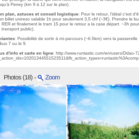
squ'à Peney (km 9 à 12 sur le plan).
n plan, astuces et conseil logistique
: Pour le retour, l'idéal c'est d
un billet unireso valable 1h pour seulement 3,5 chf (~3€). Prendre le b
 RER et finalement le tram 15 pour le retour a la case départ. ~3h pou
 transport public).
riantes
: Possibilité de sortir à mi-parcours (~6.5km) vers la passerelle
 bus 7 ou le 9.
us d'info et carte en ligne
: http://www.runtastic.com/en/users/Ddao-
b_action_ids=10201344551523511&fb_action_types=runtastic%3Ac
Photos (18) -
Zoom