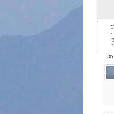
Av
le
En
No
de
sé
On 