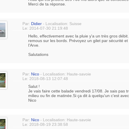
Merci de ta réponse.
Par:
Didier
- Localisation: Suisse
Le: 2014-07-30 21:19:48
Hello, effectivement avec la pluie y'a un très gros débit.
remous sur les bords. Prévoyez un gilet par sécurité e
l'Arve.
Salutations
Par:
Nico
- Localisation: Haute-savoie
Le: 2018-08-13 12:07:48
Salut !
Je vais faire cette balade vendredi 17/08. Je sais pas t
milieu ou fin de matinée.Si ça dit à quelqu'un c'est avec
Nico
Par:
Nico
- Localisation: Haute-savoie
Le: 2018-08-19 23:38:58