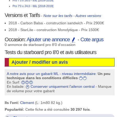
Pro 7'3 x 26.0 - 83L [2018-2019]
Pro 7'0 x 24.0 - 66L [2018-2019]
Versions et Tarifs
-
Note sur les tarifs
-
Autres versions
2018 - Carbon Balsa - construction sandwich - Prix 2900€
2018 - StarLite - construction Monolytique - Prix 1500€
Occasion:
Ajouter une annonce
-
Cote argus
0 annonce de starboard pro 8'0 d'occasion
Tests du starboard pro 8'0 et avis utilisateurs
Ajouter / modifier un avis
A notre avis pour un gabarit ML - niveau intermédiaire
:
Un peu
technique dans les conditions difficiles
En Surf:
En balade:
Conserver uniquement l'aileron central
- Manque
de volume pour votre gabarit
Ils l'ont:
Clement
(L: 1m80 82 kg.)
Popularité:
Cette fiche a été consultée
30 297 fois
.