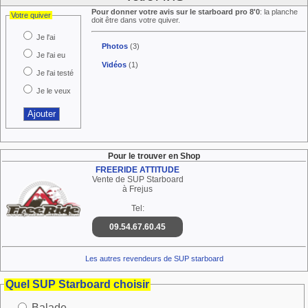
Pour donner votre avis sur le starboard pro 8'0
: la planche
Votre quiver
doit être dans votre quiver.
Je l'ai
Photos
(3)
Je l'ai eu
Vidéos
(1)
Je l'ai testé
Je le veux
Pour le trouver en Shop
FREERIDE ATTITUDE
Vente de SUP Starboard
à Frejus
Tel:
09.54.67.60.45
Les autres revendeurs de SUP starboard
Quel SUP Starboard choisir
Balade