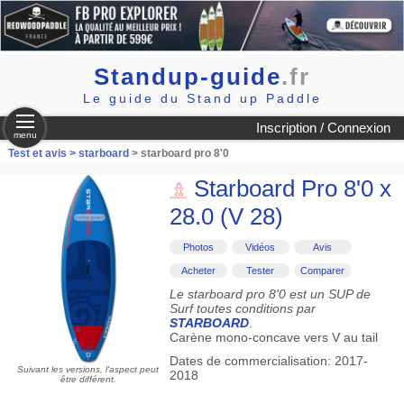
Standup-guide
.fr
Le guide du Stand up Paddle
Inscription / Connexion
menu
Test et avis >
starboard
> starboard pro 8'0
Starboard Pro 8'0 x
28.0 (V 28)
Photos
Vidéos
Avis
Acheter
Tester
Comparer
Le starboard pro 8'0 est un SUP de
Surf toutes conditions par
STARBOARD
.
Carène mono-concave vers V au tail
Dates de commercialisation: 2017-
Suivant les versions, l'aspect peut
2018
être différent.