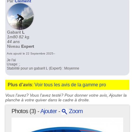
Par
Clement
Gabarit
L
1m80 82 kg.
44 ans
Niveau
Expert
Avis ajouté le 22 Septembre 2025--
Je l'ai
Usage: ;
Stabilité pour un gabarit L (Expert) : Moyenne
Plus d'avis
:
Voir tous les avis de la gamme pro
Vous l'avez? Vous l'avez testé? Pour donner votre avis, Ajouter la
planche à votre quiver dans le cadre à droite.
Photos (3) -
Ajouter
-
Zoom