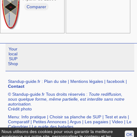
Comparer
Your
local
SUP
Shop
Standup-guide.fr
:
Plan du site
|
Mentions légales
|
facebook
|
Contact
© Standup-guide.fr Tous droits réservés :
Toute rediffusion,
sous quelque forme, même partielle, est interdite sans notre
autorisation.
Crédit photo
Menu:
Info pratique
|
Choisir sa planche de SUP
|
Test et avis
|
Comparatif
|
Petites Annonces
|
Argus
|
Les pagaies
|
Video
|
Le
Calendrier
|
Le guide des balades
Nous utilisons des cookies pour vous garantir la meilleure
Annuaire :
SurfShop et Magasins pour acheter un SUP
|
Points
OK
expérience sur notre site, personnaliser le contenu et les