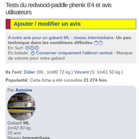
Tests du redwood-paddle phenix 8'4 et avis
utilisateurs
Ajouter / modifier un avis
A notre avis pour un gabarit ML - niveau intermédiaire
:
Un peu
technique dans les conditions difficiles
En Surf:
En balade:
Conserver uniquement l'aileron central
- Manque
de volume pour votre gabarit
Ils l'ont:
Didier
(ML: 1m80 72 kg.)
Vincent
(S: 1m61 50 kg.)
Popularité:
Cette fiche a été consultée
21 274 fois
.
Par
Antoine
Gabarit
ML
1m92 80 kg.
25 ans
Niveau
Intermédiaire