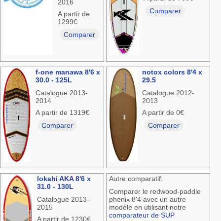
2016
Comparer
A partir de
1299€
Comparer
f-one manawa 8'6 x
notox colors 8'4 x
30.0 - 125L
29.5
Catalogue 2013-
Catalogue 2012-
2014
2013
A partir de 1319€
A partir de 0€
Comparer
Comparer
lokahi AKA 8'6 x
Autre comparatif:
31.0 - 130L
Comparer le redwood-paddle
Catalogue 2013-
phenix 8'4 avec un autre
2015
modèle en utilisant notre
comparateur de SUP
A partir de 1230€