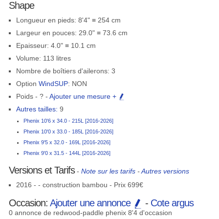
Shape
Longueur en pieds: 8'4" ≡ 254 cm
Largeur en pouces: 29.0" ≡ 73.6 cm
Epaisseur: 4.0" ≡ 10.1 cm
Volume: 113 litres
Nombre de boîtiers d'ailerons: 3
Option
WindSUP
: NON
Poids - ? -
Ajouter une mesure +
Autres tailles:
9
Phenix 10'6 x 34.0 - 215L [2016-2026]
Phenix 10'0 x 33.0 - 185L [2016-2026]
Phenix 9'5 x 32.0 - 169L [2016-2026]
Phenix 9'0 x 31.5 - 144L [2016-2026]
Versions et Tarifs
-
Note sur les tarifs
-
Autres versions
2016 - - construction bambou - Prix 699€
Occasion:
Ajouter une annonce
-
Cote argus
0 annonce de redwood-paddle phenix 8'4 d'occasion