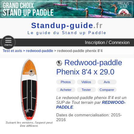
Standup-guide
.fr
Le guide du Stand up Paddle
Inscription / Connexion
menu
Test et avis >
redwood-paddle
> redwood-paddle phenix 8'4
Redwood-paddle
Phenix 8'4 x 29.0
Photos
Vidéos
Avis
Acheter
Tester
Comparer
Le redwood-paddle phenix 8'4 est un
SUP de Tout terrain par
REDWOOD-
PADDLE
.
Dates de commercialisation: 2015-
2016
Suivant les versions, l'aspect peut
être différent.