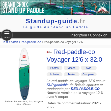
Standup-guide
.fr
Le guide du Stand up Paddle
Inscription / Connexion
menu
Test et avis >
red-paddle-co
> red-paddle-co voyager 12'6
Red-paddle-co
Voyager 12'6 x 32.0
Photos
Vidéos
Avis
Acheter
Tester
Comparer
Le red-paddle-co voyager 12'6 est un
SUP gonflable
de Balade sportive et
randonnée par
RED-PADDLE-CO
.
Nouvelle version de la voyager 12.6
avec V-coque
Suivant les versions, l'aspect peut
Dates de commercialisation: 2021-
être différent.
2022