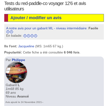
Tests du red-paddle-co voyager 12'6 et avis
utilisateurs
Ajouter / modifier un avis
A notre avis pour un gabarit ML - niveau intermédiaire
:
Facile
En balade:
Ils l'ont:
Jacqueline
(MS: 1m65 67 kg.)
Popularité:
Cette fiche a été consultée
6 046 fois
.
Par
Philippe
Gabarit
L
1m68 85 kg.
69 ans
Niveau
Avancé
Avis ajouté le 24 Novembre 2021--