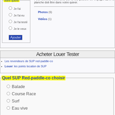
Votre quiver
planche doit être dans votre quiver.
Je l'ai
Photos
(6)
Je l'ai eu
Vidéos
(1)
Je l'ai testé
Je le veux
Acheter Louer Tester
Les revendeurs de SUP red-paddle-co
Louer
: les points location de SUP
Quel SUP Red-paddle-co choisir
Balade
Course Race
Surf
Eau vive