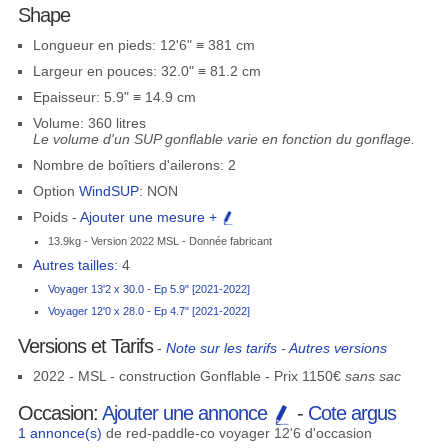
Shape
Longueur en pieds: 12'6" ≡ 381 cm
Largeur en pouces: 32.0" ≡ 81.2 cm
Epaisseur: 5.9" ≡ 14.9 cm
Volume: 360 litres
Le volume d'un SUP gonflable varie en fonction du gonflage.
Nombre de boîtiers d'ailerons: 2
Option
WindSUP
: NON
Poids -
Ajouter une mesure +
13.9kg - Version 2022 MSL - Donnée fabricant
Autres tailles:
4
Voyager 13'2 x 30.0 - Ep 5.9" [2021-2022]
Voyager 12'0 x 28.0 - Ep 4.7" [2021-2022]
Versions et Tarifs
-
Note sur les tarifs
-
Autres versions
2022 - MSL - construction Gonflable - Prix 1150€
sans sac
Occasion:
Ajouter une annonce
-
Cote argus
1 annonce(s)
de red-paddle-co voyager 12'6 d'occasion