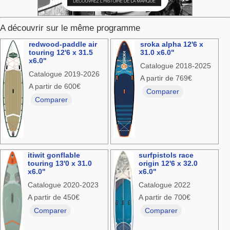
A découvrir sur le même programme
redwood-paddle air
sroka alpha 12'6 x
touring 12'6 x 31.5
31.0 x6.0"
x6.0"
Catalogue 2018-2025
Catalogue 2019-2026
A partir de 769€
A partir de 600€
Comparer
Comparer
itiwit gonflable
surfpistols race
touring 13'0 x 31.0
origin 12'6 x 32.0
x6.0"
x6.0"
Catalogue 2020-2023
Catalogue 2022
A partir de 450€
A partir de 700€
Comparer
Comparer