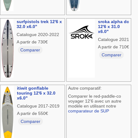
surfpistols trek 12'6 x
sroka alpha dc
32.0 x6.0"
12'6 x 31.0
x6.0"
Catalogue 2020-2022
Catalogue 2021
A partir de 730€
A partir de 710€
Comparer
Comparer
itiwit gonflable
Autre comparatif:
touring 12'6 x 32.0
Comparer le red-paddle-co
x6.0"
voyager 12'6 avec un autre
Catalogue 2017-2019
modèle en utilisant notre
comparateur de SUP
A partir de 550€
Comparer