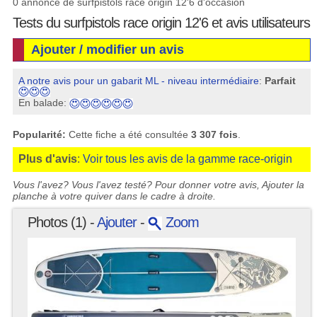
0 annonce de surfpistols race origin 12'6 d'occasion
Tests du surfpistols race origin 12'6 et avis utilisateurs
Ajouter / modifier un avis
A notre avis pour un gabarit ML - niveau intermédiaire
:
Parfait
En balade:
Popularité:
Cette fiche a été consultée
3 307 fois
.
Plus d'avis
:
Voir tous les avis de la gamme race-origin
Vous l'avez? Vous l'avez testé? Pour donner votre avis, Ajouter la
planche à votre quiver dans le cadre à droite.
Photos (1) -
Ajouter
-
Zoom