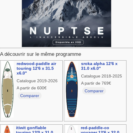
A découvrir sur le même programme
redwood-paddle air
sroka alpha 12'6 x
touring 12'6 x 31.5
31.0 x6.0"
x6.0"
Catalogue 2018-2025
Catalogue 2019-2026
A partir de 769€
A partir de 600€
Comparer
Comparer
itiwit gonflable
red-paddle-co
touring 13'0 x 31.0
voyager 12'6 x 32.0