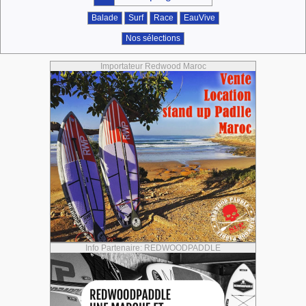
Balade
Surf
Race
EauVive
Nos sélections
Importateur Redwood Maroc
Info Partenaire: REDWOODPADDLE