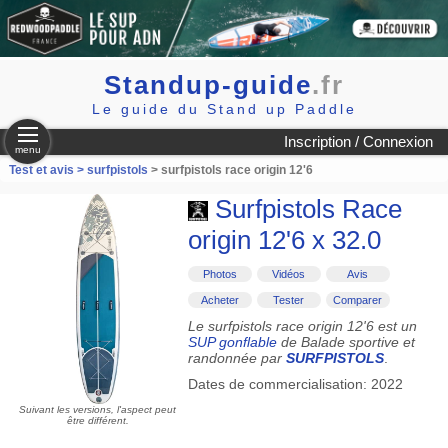
Standup-guide
.fr
Le guide du Stand up Paddle
Inscription / Connexion
menu
Test et avis >
surfpistols
> surfpistols race origin 12'6
Surfpistols Race
origin 12'6 x 32.0
Photos
Vidéos
Avis
Acheter
Tester
Comparer
Le surfpistols race origin 12'6 est un
SUP gonflable
de Balade sportive et
randonnée par
SURFPISTOLS
.
Dates de commercialisation: 2022
Suivant les versions, l'aspect peut
être différent.