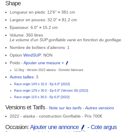
Shape
Longueur en pieds: 12'6" ≡ 381 cm
Largeur en pouces: 32.0" ≡ 81.2 cm
Epaisseur: 6.0" ≡ 15.2 cm
Volume: 350 litres
Le volume d'un SUP gonflable varie en fonction du gonflage.
Nombre de boîtiers d'ailerons: 1
Option
WindSUP
: NON
Poids -
Ajouter une mesure +
12.0kg - Version 2022 alaska - Donnée fabricant
Autres tailles:
3
Race origin 14'0 x 32.0 - Ep 6.0" [2022]
Race origin 12'6 x 30.0 - Ep 6.0" (Version 30) [2022]
Race origin 11'0 x 30.0 - Ep 6.0" [2022]
Versions et Tarifs
-
Note sur les tarifs
-
Autres versions
2022 - alaska - construction Gonflable - Prix 700€
Occasion:
Ajouter une annonce
-
Cote argus