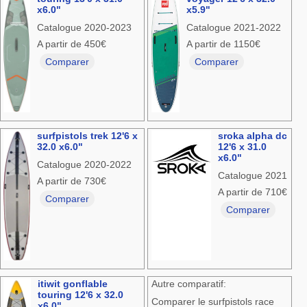
x6.0"
x5.9"
Catalogue 2020-2023
Catalogue 2021-2022
A partir de 450€
A partir de 1150€
Comparer
Comparer
surfpistols trek 12'6 x
sroka alpha dc
32.0 x6.0"
12'6 x 31.0
x6.0"
Catalogue 2020-2022
Catalogue 2021
A partir de 730€
A partir de 710€
Comparer
Comparer
itiwit gonflable
Autre comparatif:
touring 12'6 x 32.0
Comparer le surfpistols race
x6.0"