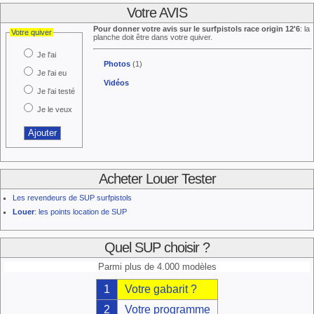
Votre AVIS
Pour donner votre avis sur le surfpistols race origin 12'6
: la
Votre quiver
planche doit être dans votre quiver.
Je l'ai
Photos
(1)
Je l'ai eu
Vidéos
Je l'ai testé
Je le veux
Acheter Louer Tester
Les revendeurs de SUP surfpistols
Louer
: les points location de SUP
Quel SUP choisir ?
Parmi plus de 4.000 modèles
1
Votre gabarit ?
2
Votre programme