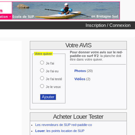
Inscription / Connexion
Votre AVIS
Pour donner votre avis sur le red-
Votre quiver
paddle-co surf 9'2
: la planche doit
être dans votre quiver.
Je l'ai
Photos
(20)
Je l'ai eu
Je l'ai testé
Vidéos
(2)
Je le veux
Acheter Louer Tester
Les revendeurs de SUP red-paddle-co
Louer
: les points location de SUP