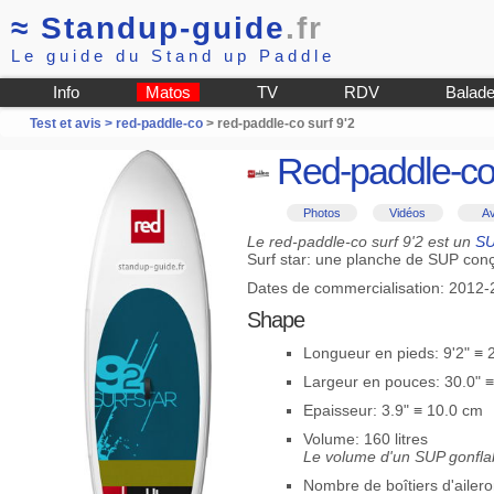
≈
Standup-guide
.fr
Le guide du Stand up Paddle
Info
Matos
TV
RDV
Balad
Test et avis >
red-paddle-co
> red-paddle-co surf 9'2
Red-paddle-co 
Photos
Vidéos
Av
Le red-paddle-co surf 9'2 est un
SU
Surf star: une planche de SUP conç
Dates de commercialisation: 2012
Shape
Longueur en pieds: 9'2" ≡
Largeur en pouces: 30.0" 
Epaisseur: 3.9" ≡ 10.0 cm
Volume: 160 litres
Le volume d'un SUP gonflab
Nombre de boîtiers d'ailero