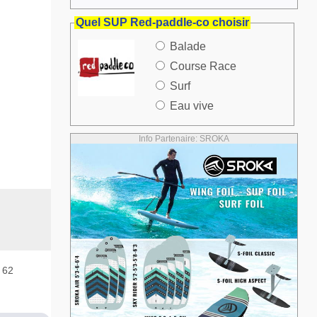
Quel SUP Red-paddle-co choisir
Balade
Course Race
Surf
Eau vive
Info Partenaire: SROKA
 62