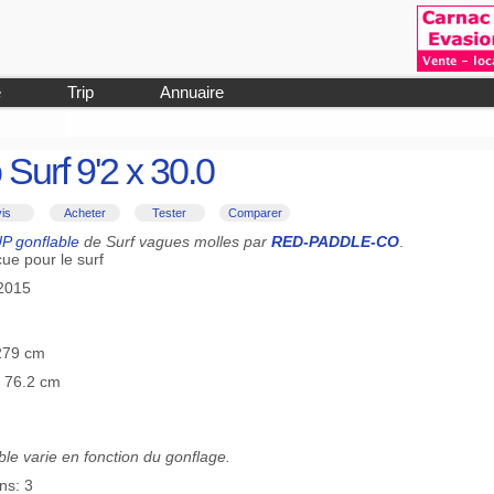
e
Trip
Annuaire
Surf 9'2 x 30.0
is
Acheter
Tester
Comparer
P gonflable
de Surf vagues molles par
RED-PADDLE-CO
.
ue pour le surf
-2015
 279 cm
≡ 76.2 cm
le varie en fonction du gonflage.
ns: 3