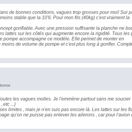
 dans de bonnes conditions, vagues trop grosses pour moi! Sur p
ins stable que la 10'6. Pour mon fils (40kg) c'est vraiment la
concept gonflable. Avec une pression suffisante la planche ne b
s lattes sur les côtés qui augmente encore la rigidité. Tous les
velle pompe accompagne ce modèle. Elle permet de monter en
e moins de volume de pompe et c'est plus long à gonfler. Compte
s bonne
toutes les vagues molles. Je l'emmène partout sans me soucier
 etc ...)
ses limites , mais je n'en suis pas encore là. Les lattes sur les f
ge qu'on ne puisse pas enlever les ailerons , car pour l'avion 