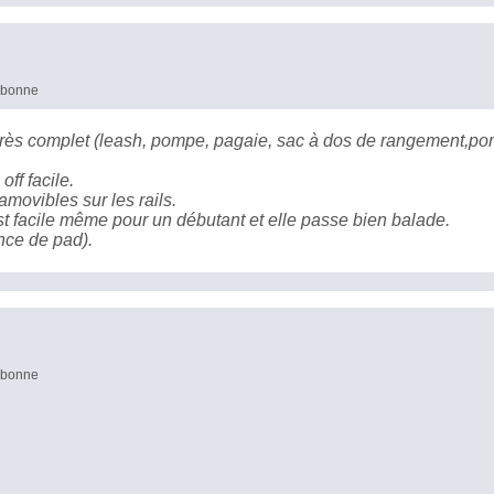
s bonne
k très complet (leash, pompe, pagaie, sac à dos de rangement,po
off facile.
 amovibles sur les rails.
st facile même pour un débutant et elle passe bien balade.
ence de pad).
s bonne