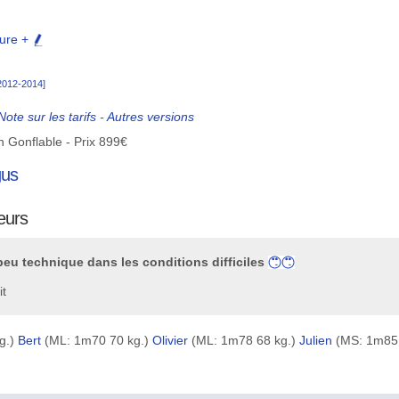
sure +
[2012-2014]
Note sur les tarifs
-
Autres versions
on Gonflable - Prix 899€
gus
teurs
eu technique dans les conditions difficiles
it
g.)
Bert
(ML: 1m70 70 kg.)
Olivier
(ML: 1m78 68 kg.)
Julien
(MS: 1m85