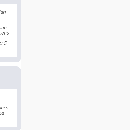
lan
ouge
 gens
r 5-
lancs
ça