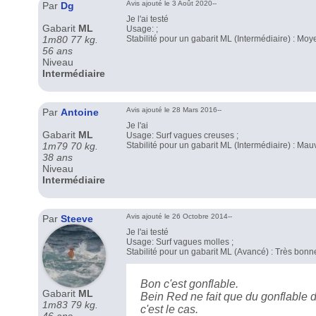
Avis ajouté le 3 Août 2020--
Par
Dg
Je l'ai testé
Gabarit
ML
Usage: ;
1m80 77 kg.
Stabilité pour un gabarit ML (Intermédiaire) : Mo
56 ans
Niveau
Intermédiaire
Avis ajouté le 28 Mars 2016--
Par
Antoine
Je l'ai
Gabarit
ML
Usage: Surf vagues creuses ;
1m79 70 kg.
Stabilité pour un gabarit ML (Intermédiaire) : Mau
38 ans
Niveau
Intermédiaire
Avis ajouté le 26 Octobre 2014--
Par
Steeve
Je l'ai testé
Usage: Surf vagues molles ;
Stabilité pour un gabarit ML (Avancé) : Très bonn
Bon c'est gonflable.
Gabarit
ML
Bein Red ne fait que du gonflable do
1m83 79 kg.
c'est le cas.