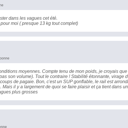
nne
ster dans les vagues cet été.
pour moi ( presque 13 kg tout complet)
s bonne
onditions moyennes. Compte tenu de mon poids, je croyais que
 pas son volume). Tout le contraire ! Stabilité étonnante, virage 
 coups de pagaie. Bon, c'est un SUP gonflable, le rail est arrondi
 Mais il y a largement de quoi se faire plaisir et ça tient dans un
 vagues plus grosses
yenne