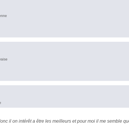
yenne
vaise
e
nc il on intérêt a être les meilleurs et pour moi il me semble qu