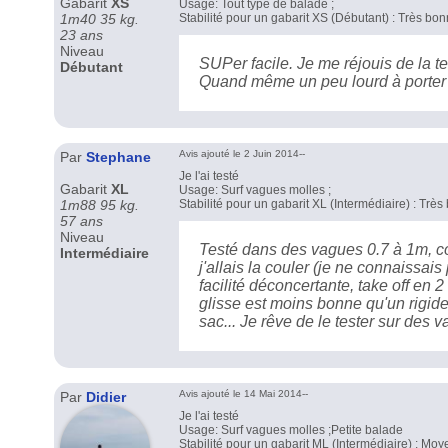
Gabarit
XS
Usage: Tout type de balade ;
1m40 35 kg.
Stabilité pour un gabarit XS (Débutant) : Très bo
23 ans
Niveau
SUPer facile. Je me réjouis de la te
Débutant
Quand même un peu lourd à porter 
Avis ajouté le 2 Juin 2014--
Par
Stephane
Je l'ai testé
Gabarit
XL
Usage: Surf vagues molles ;
1m88 95 kg.
Stabilité pour un gabarit XL (Intermédiaire) : Trè
57 ans
Niveau
Testé dans des vagues 0.7 à 1m, c
Intermédiaire
j'allais la couler (je ne connaissais
facilité déconcertante, take off en 2
glisse est moins bonne qu'un rigide.
sac... Je rêve de le tester sur des
Avis ajouté le 14 Mai 2014--
Par
Didier
Je l'ai testé
Usage: Surf vagues molles ;Petite balade
Stabilité pour un gabarit ML (Intermédiaire) : Mo