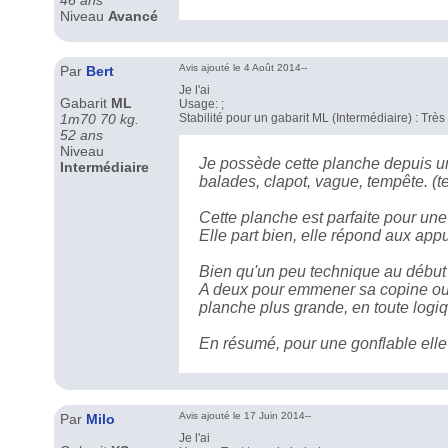
46 ans
Niveau
Avancé
Avis ajouté le 4 Août 2014--
Par
Bert
Je l'ai
Gabarit
ML
Usage: ;
1m70 70 kg.
Stabilité pour un gabarit ML (Intermédiaire) : Trè
52 ans
Niveau
Je possède cette planche depuis un 
Intermédiaire
balades, clapot, vague, tempête. (
Cette planche est parfaite pour une
Elle part bien, elle répond aux appu
Bien qu'un peu technique au début v
A deux pour emmener sa copine ou un
planche plus grande, en toute logi
En résumé, pour une gonflable elle 
Avis ajouté le 17 Juin 2014--
Par
Milo
Je l'ai