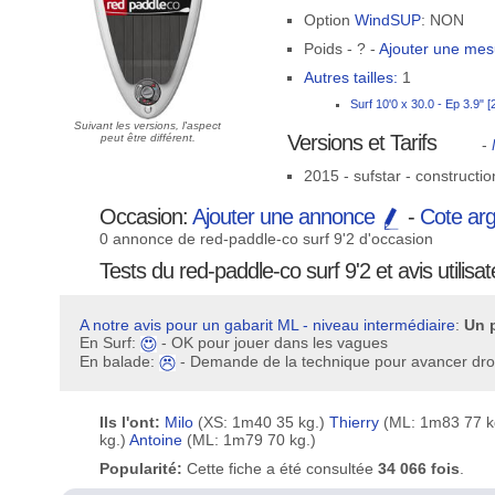
Option
WindSUP
: NON
Poids - ? -
Ajouter une me
Autres tailles:
1
Surf 10'0 x 30.0 - Ep 3.9" 
Suivant les versions, l'aspect
Versions et Tarifs
peut être différent.
-
2015 - sufstar - constructi
Occasion:
Ajouter une annonce
-
Cote ar
0 annonce de red-paddle-co surf 9'2 d'occasion
Tests du red-paddle-co surf 9'2 et avis utilisa
A notre avis pour un gabarit ML - niveau intermédiaire
:
Un p
En Surf:
- OK pour jouer dans les vagues
En balade:
- Demande de la technique pour avancer dro
Ils l'ont:
Milo
(XS: 1m40 35 kg.)
Thierry
(ML: 1m83 77 k
kg.)
Antoine
(ML: 1m79 70 kg.)
Popularité:
Cette fiche a été consultée
34 066 fois
.