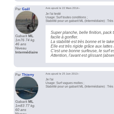
Avis ajouté le 22 Mars 2014--
Par
Gaël
Je l'ai testé
Usage: Surf toutes conditions ;
Stabilité pour un gabarit ML (Intermédiaire) : Trè
Super planche, belle finition, pac
Gabarit
ML
facile à gonfler.
1m76 74 kg.
La stabilité est très bonne et le take 
46 ans
Elle est très rigide grâce aux lattes
Niveau
C'est une bonne surfeuse, le surf e
Intermédiaire
Attention, l'avant est glissant (abs
Avis ajouté le 25 Juin 2013--
Par
Thierry
Je l'ai
Usage: Surf vagues molles ;
Stabilité pour un gabarit ML (Intermédiaire) : Trè
Gabarit
ML
1m83 77 kg.
60 ans
Niveau