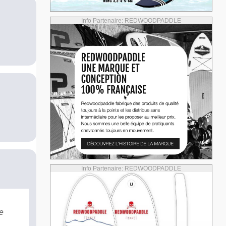
Info Partenaire: REDWOODPADDLE
Info Partenaire: REDWOODPADDLE
e