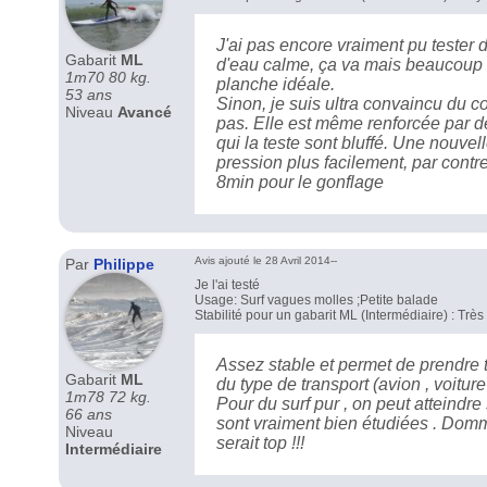
J'ai pas encore vraiment pu tester
Gabarit
ML
d'eau calme, ça va mais beaucoup mo
1m70 80 kg.
planche idéale.
53 ans
Sinon, je suis ultra convaincu du 
Niveau
Avancé
pas. Elle est même renforcée par de
qui la teste sont bluffé. Une nou
pression plus facilement, par contr
8min pour le gonflage
Avis ajouté le 28 Avril 2014--
Par
Philippe
Je l'ai testé
Usage: Surf vagues molles ;Petite balade
Stabilité pour un gabarit ML (Intermédiaire) : Trè
Assez stable et permet de prendre 
Gabarit
ML
du type de transport (avion , voiture ,
1m78 72 kg.
Pour du surf pur , on peut atteindre 
66 ans
sont vraiment bien étudiées . Domma
Niveau
serait top !!!
Intermédiaire