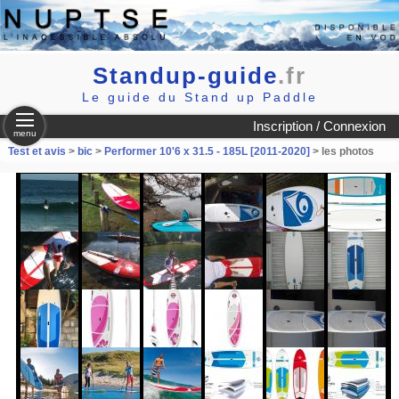
Standup-guide
.fr
Le guide du Stand up Paddle
Inscription / Connexion
menu
Test et avis
>
bic
>
Performer 10'6 x 31.5 - 185L [2011-2020]
> les photos